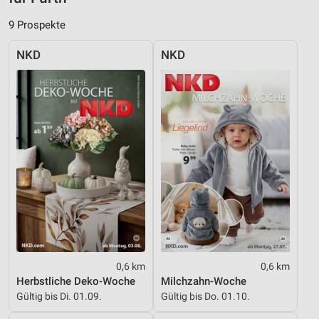
Messung der Werbeleistung
9 Prospekte
Messung der Performance von Inhalten
NKD
NKD
Analyse von Zielgruppen durch Statistiken oder
Kombinationen von Daten aus verschiedenen
Quellen
Entwicklung und Verbesserung der Angebote
Verwendung reduzierter Daten zur Auswahl von
Inhalten
IAB-Besonderheiten:
Verwendung genauer Standortdaten
Geräte anhand von aktiv angeforderten
Informationen identifizieren
0,6 km
0,6 km
Nicht-IAB-Verarbeitungszwecke:
Herbstliche Deko-Woche
Milchzahn-Woche
Notwendig
Gültig bis Di. 01.09.
Gültig bis Do. 01.10.
Performance