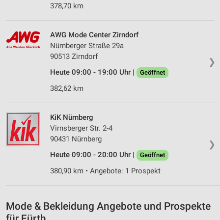
378,70 km
Partnerliste anzeigen (1 IAB-Anbieter)
Wir nutzen Ihre Daten für folgende Zwecke:
AWG Mode Center Zirndorf
IAB-Verarbeitungszwecke:
Nürnberger Straße 29a
Speichern von oder Zugriff auf Informationen
90513 Zirndorf
auf einem Endgerät
❯
Heute 09:00 - 19:00 Uhr |
Geöffnet
Verwendung reduzierter Daten zur Auswahl von
382,62 km
Werbeanzeigen
Erstellung von Profilen für personalisierte
Werbung
KiK Nürnberg
Virnsberger Str. 2-4
Verwendung von Profilen zur Auswahl
90431 Nürnberg
❯
personalisierter Werbung
Heute 09:00 - 20:00 Uhr |
Geöffnet
Erstellung von Profilen zur Personalisierung
380,90 km • Angebote: 1 Prospekt
von Inhalten
Verwendung von Profilen zur Auswahl
personalisierter Inhalte
Mode & Bekleidung Angebote und Prospekte
für Fürth