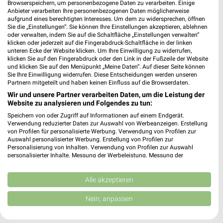
Browserspeichern, um personenbezogene Daten zu verarbeiten. Einige
KiK Nürnberg
Anbieter verarbeiten Ihre personenbezogenen Daten möglicherweise
Fürther Straße 191
aufgrund eines berechtigten Interesses. Um dem zu widersprechen, öffnen
Sie die „Einstellungen“. Sie können Ihre Einstellungen akzeptieren, ablehnen
90429 Nürnberg
❯
oder verwalten, indem Sie auf die Schaltfläche „Einstellungen verwalten“
klicken oder jederzeit auf die Fingerabdruck-Schaltfläche in der linken
Heute 09:00 - 20:00 Uhr |
Geöffnet
unteren Ecke der Website klicken. Um Ihre Einwilligung zu widerrufen,
klicken Sie auf den Fingerabdruck oder den Link in der Fußzeile der Website
378,75 km • Angebote: 1 Prospekt
und klicken Sie auf den Menüpunkt „Meine Daten“. Auf dieser Seite können
Sie Ihre Einwilligung widerrufen. Diese Entscheidungen werden unseren
Partnern mitgeteilt und haben keinen Einfluss auf die Browserdaten.
Woolworth Nürnberg-Seeleinsbühl
Wir und unsere Partner verarbeiten Daten, um die Leistung der
Fürther Str. 187 - 191
Website zu analysieren und Folgendes zu tun:
90429 Nürnberg-Seeleinsbühl
Speichern von oder Zugriff auf Informationen auf einem Endgerät.
❯
Verwendung reduzierter Daten zur Auswahl von Werbeanzeigen. Erstellung
Heute 09:00 - 20:00 Uhr |
Geöffnet
von Profilen für personalisierte Werbung. Verwendung von Profilen zur
Auswahl personalisierter Werbung. Erstellung von Profilen zur
378,90 km
Personalisierung von Inhalten. Verwendung von Profilen zur Auswahl
personalisierter Inhalte. Messung der Werbeleistung. Messung der
Performance von Inhalten. Analyse von Zielgruppen durch Statistiken oder
Kombinationen von Daten aus verschiedenen Quellen. Entwicklung und
Apollo Nürnberg
Verbesserung der Angebote. Verwendung reduzierter Daten zur Auswahl
Alle akzeptieren
Fürther Str. 164
von Inhalten.
Daten können außerhalb der Europäischen Union weitergegeben und in die
90429 Nürnberg
Nein, anpassen
❯
USA gesendet werden.
Heute 09:00 - 14:00 Uhr |
Geschlossen
Ihre Einwilligung und die cookie Richtlinie gelten ausschließlich für diese
Website/App.