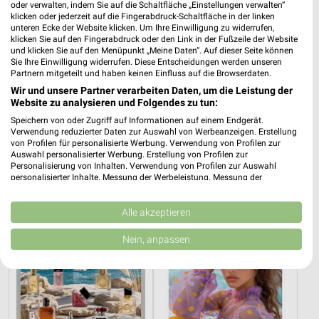
dm Angebote in Nürnberg
oder verwalten, indem Sie auf die Schaltfläche „Einstellungen verwalten“
klicken oder jederzeit auf die Fingerabdruck-Schaltfläche in der linken
Nürnberg, Deutschland
unteren Ecke der Website klicken. Um Ihre Einwilligung zu widerrufen,
❯
klicken Sie auf den Fingerabdruck oder den Link in der Fußzeile der Website
und klicken Sie auf den Menüpunkt „Meine Daten“. Auf dieser Seite können
378,78 km
Sie Ihre Einwilligung widerrufen. Diese Entscheidungen werden unseren
Partnern mitgeteilt und haben keinen Einfluss auf die Browserdaten.
Wir und unsere Partner verarbeiten Daten, um die Leistung der
Drogerie & Parfümerie Angebote für Fürth
Website zu analysieren und Folgendes zu tun:
und Umgebung
Speichern von oder Zugriff auf Informationen auf einem Endgerät.
Verwendung reduzierter Daten zur Auswahl von Werbeanzeigen. Erstellung
von Profilen für personalisierte Werbung. Verwendung von Profilen zur
6 Prospekte
Auswahl personalisierter Werbung. Erstellung von Profilen zur
Personalisierung von Inhalten. Verwendung von Profilen zur Auswahl
Müller
Müller
personalisierter Inhalte. Messung der Werbeleistung. Messung der
Performance von Inhalten. Analyse von Zielgruppen durch Statistiken oder
Kombinationen von Daten aus verschiedenen Quellen. Entwicklung und
Verbesserung der Angebote. Verwendung reduzierter Daten zur Auswahl
Alle akzeptieren
von Inhalten.
Daten können außerhalb der Europäischen Union weitergegeben und in die
Nein, anpassen
USA gesendet werden.
Ihre Einwilligung und die cookie Richtlinie gelten ausschließlich für diese
Website/App.
Partnerliste anzeigen (1 IAB-Anbieter)
Wir nutzen Ihre Daten für folgende Zwecke: