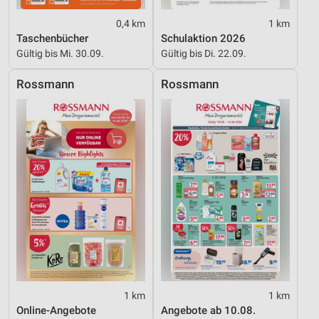
Analyse von Zielgruppen durch Statistiken oder
0,4 km
1 km
Kombinationen von Daten aus verschiedenen
Taschenbücher
Schulaktion 2026
Quellen
Gültig bis Mi. 30.09.
Gültig bis Di. 22.09.
Entwicklung und Verbesserung der Angebote
Rossmann
Rossmann
Verwendung reduzierter Daten zur Auswahl von
Inhalten
IAB-Besonderheiten:
Verwendung genauer Standortdaten
Geräte anhand von aktiv angeforderten
Informationen identifizieren
Nicht-IAB-Verarbeitungszwecke:
Notwendig
Performance
1 km
1 km
Funktional
Online-Angebote
Angebote ab 10.08.