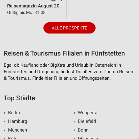
personalisierter Werbung
Reisemagazin August 2026
Gültig bis Mo. 31.08.
Erstellung von Profilen zur Personalisierung
von Inhalten
ALLE PROSPEKTE
Verwendung von Profilen zur Auswahl
personalisierter Inhalte
Reisen & Tourismus Filialen in Fünfstetten
Messung der Werbeleistung
Egal ob Kaufland oder BigXtra und Urlaub in Österreich in
Messung der Performance von Inhalten
Fünfstetten und Umgebung findest Du alles zum Thema Reisen
& Tourismus. Finde hier Filialen und Öffnungszeiten.
Analyse von Zielgruppen durch Statistiken oder
Kombinationen von Daten aus verschiedenen
Quellen
Top Städte
Entwicklung und Verbesserung der Angebote
›
Berlin
›
Wuppertal
Verwendung reduzierter Daten zur Auswahl von
Inhalten
›
Hamburg
›
Bielefeld
›
München
›
Bonn
IAB-Besonderheiten:
›
Köln
›
Mannheim