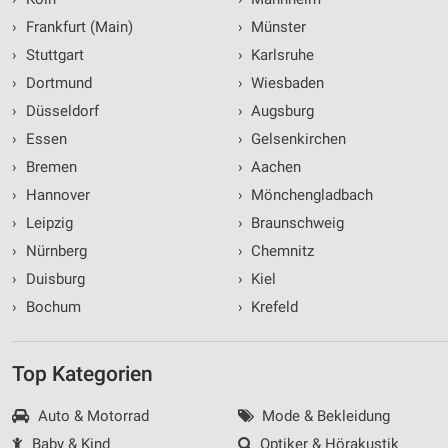
Verwendung genauer Standortdaten
›
Frankfurt (Main)
›
Münster
Geräte anhand von aktiv angeforderten
›
Stuttgart
›
Karlsruhe
Informationen identifizieren
›
Dortmund
›
Wiesbaden
Nicht-IAB-Verarbeitungszwecke:
›
Düsseldorf
›
Augsburg
Notwendig
›
Essen
›
Gelsenkirchen
›
Bremen
›
Aachen
Performance
›
Hannover
›
Mönchengladbach
Funktional
›
Leipzig
›
Braunschweig
Werbung
›
Nürnberg
›
Chemnitz
›
Duisburg
›
Kiel
›
Bochum
›
Krefeld
Top Kategorien
Auto & Motorrad
Mode & Bekleidung
Baby & Kind
Optiker & Hörakustik