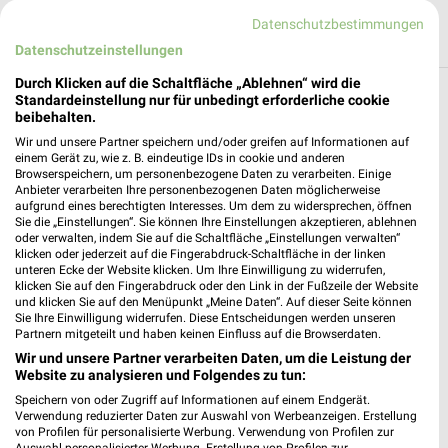
Datenschutzbestimmungen
Datenschutzeinstellungen
Durch Klicken auf die Schaltfläche „Ablehnen“ wird die
Standardeinstellung nur für unbedingt erforderliche cookie
Reisen & Tourismus Angebote und Prospekte
beibehalten.
für Fünfstetten
Wir und unsere Partner speichern und/oder greifen auf Informationen auf
einem Gerät zu, wie z. B. eindeutige IDs in cookie und anderen
3 Prospekte
Browserspeichern, um personenbezogene Daten zu verarbeiten. Einige
Anbieter verarbeiten Ihre personenbezogenen Daten möglicherweise
aufgrund eines berechtigten Interesses. Um dem zu widersprechen, öffnen
Kaufland
Netto Marken-Discount
Sie die „Einstellungen“. Sie können Ihre Einstellungen akzeptieren, ablehnen
oder verwalten, indem Sie auf die Schaltfläche „Einstellungen verwalten“
klicken oder jederzeit auf die Fingerabdruck-Schaltfläche in der linken
unteren Ecke der Website klicken. Um Ihre Einwilligung zu widerrufen,
klicken Sie auf den Fingerabdruck oder den Link in der Fußzeile der Website
und klicken Sie auf den Menüpunkt „Meine Daten“. Auf dieser Seite können
Sie Ihre Einwilligung widerrufen. Diese Entscheidungen werden unseren
Partnern mitgeteilt und haben keinen Einfluss auf die Browserdaten.
Wir und unsere Partner verarbeiten Daten, um die Leistung der
Website zu analysieren und Folgendes zu tun:
Speichern von oder Zugriff auf Informationen auf einem Endgerät.
Verwendung reduzierter Daten zur Auswahl von Werbeanzeigen. Erstellung
von Profilen für personalisierte Werbung. Verwendung von Profilen zur
Auswahl personalisierter Werbung. Erstellung von Profilen zur