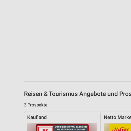
Messung der Performance von Inhalten
Analyse von Zielgruppen durch Statistiken oder Kombinationen 
Quellen
Entwicklung und Verbesserung der Angebote
Verwendung reduzierter Daten zur Auswahl von Inhalten
IAB-Besonderheiten:
Verwendung genauer Standortdaten
Geräte anhand von aktiv angeforderten Informationen identifizie
Nicht-IAB-Verarbeitungszwecke:
Reisen & Tourismus Angebote und Pros
Notwendig
3 Prospekte
Performance
Kaufland
Netto Marke
Funktional
Werbung