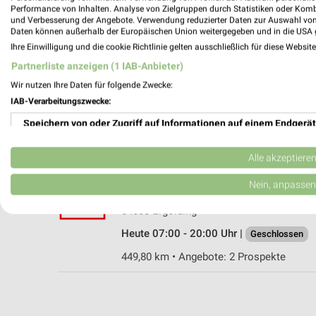
Performance von Inhalten. Analyse von Zielgruppen durch Statistiken oder Kom
und Verbesserung der Angebote. Verwendung reduzierter Daten zur Auswahl von
Daten können außerhalb der Europäischen Union weitergegeben und in die USA 
Ihre Einwilligung und die cookie Richtlinie gelten ausschließlich für diese Websit
Kaufland Eggenfelden
Partnerliste anzeigen (1 IAB-Anbieter)
Lindhofstraße 10
Wir nutzen Ihre Daten für folgende Zwecke:
84307 Eggenfelden
IAB-Verarbeitungszwecke:
Heute 07:00 - 20:00 Uhr |
Geschlossen
Speichern von oder Zugriff auf Informationen auf einem Endgerät
460,63 km • Angebote: 2 Prospekte
Verwendung reduzierter Daten zur Auswahl von Werbeanzeigen
Alle akzeptiere
Kaufland Ergolding
Erstellung von Profilen für personalisierte Werbung
Nein, anpassen
Alte Regensburger Straße 21
Verwendung von Profilen zur Auswahl personalisierter Werbung
84030 Ergolding
Heute 07:00 - 20:00 Uhr |
Geschlossen
Erstellung von Profilen zur Personalisierung von Inhalten
449,80 km • Angebote: 2 Prospekte
Verwendung von Profilen zur Auswahl personalisierter Inhalte
Messung der Werbeleistung