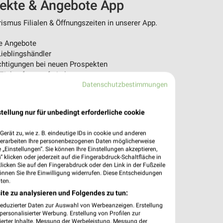
pekte & Angebote App
ismus Filialen & Öffnungszeiten in unserer App.
e Angebote
ieblingshändler
htigungen bei neuen Prospekten
 Einkauf stressfrei planen
Datenschutzbestimmungen
 App jetzt laden oder QR-Code scannen.
tellung nur für unbedingt erforderliche cookie
erät zu, wie z. B. eindeutige IDs in cookie und anderen
verarbeiten Ihre personenbezogenen Daten möglicherweise
„Einstellungen“. Sie können Ihre Einstellungen akzeptieren,
 klicken oder jederzeit auf die Fingerabdruck-Schaltfläche in
klicken Sie auf den Fingerabdruck oder den Link in der Fußzeile
önnen Sie Ihre Einwilligung widerrufen. Diese Entscheidungen
ten.
ite zu analysieren und Folgendes zu tun:
reduzierter Daten zur Auswahl von Werbeanzeigen. Erstellung
ersonalisierter Werbung. Erstellung von Profilen zur
ierter Inhalte. Messung der Werbeleistung. Messung der