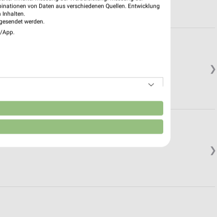
binationen von Daten aus verschiedenen Quellen. Entwicklung
 Inhalten.
gesendet werden.
e/App.
❯
n
❯