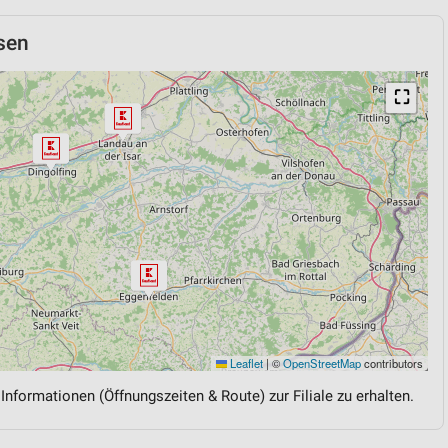
sen
⛶
Leaflet
|
©
OpenStreetMap
contributors
 Informationen (Öffnungszeiten & Route) zur Filiale zu erhalten.