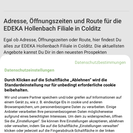
Adresse, Öffnungszeiten und Route für die
EDEKA Hollenbach Filiale in Colditz
Egal ob Adresse, Öffnungszeiten oder Route, hier findest Du
alles zur EDEKA Hollenbach Filiale in Colditz. Die aktuellsten
Angebote kannst Du Dir in den neuesten Prospekten
anschauen. Wenn Du ein schönes Schnäppchen gefunden hast,
Datenschutzbestimmungen
kannst Du über die Routen-Funktion den schnellsten Weg zu
Datenschutzeinstellungen
Deiner Lieblings-Filiale von nah & gut finden.
Durch Klicken auf die Schaltfläche „Ablehnen“ wird die
Standardeinstellung nur für unbedingt erforderliche cookie
Supermärkte Angebote für Colditz und
beibehalten.
Umgebung
Wir und unsere Partner speichern und/oder greifen auf Informationen auf
einem Gerät zu, wie z. B. eindeutige IDs in cookie und anderen
16 Prospekte
Browserspeichern, um personenbezogene Daten zu verarbeiten. Einige
Anbieter verarbeiten Ihre personenbezogenen Daten möglicherweise
aufgrund eines berechtigten Interesses. Um dem zu widersprechen, öffnen
REWE
SELGROS
Sie die „Einstellungen“. Sie können Ihre Einstellungen akzeptieren, ablehnen
oder verwalten, indem Sie auf die Schaltfläche „Einstellungen verwalten“
klicken oder jederzeit auf die Fingerabdruck-Schaltfläche in der linken