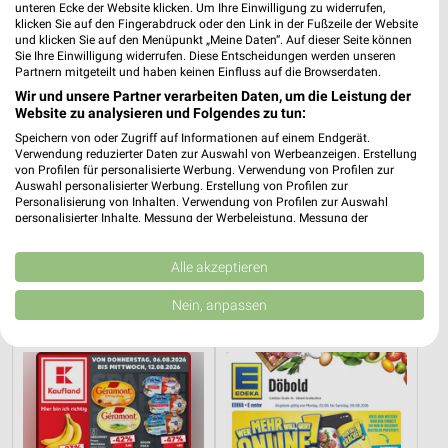
unteren Ecke der Website klicken. Um Ihre Einwilligung zu widerrufen,
klicken Sie auf den Fingerabdruck oder den Link in der Fußzeile der Website
und klicken Sie auf den Menüpunkt „Meine Daten“. Auf dieser Seite können
Sie Ihre Einwilligung widerrufen. Diese Entscheidungen werden unseren
Partnern mitgeteilt und haben keinen Einfluss auf die Browserdaten.
Wir und unsere Partner verarbeiten Daten, um die Leistung der
Website zu analysieren und Folgendes zu tun:
Speichern von oder Zugriff auf Informationen auf einem Endgerät.
Verwendung reduzierter Daten zur Auswahl von Werbeanzeigen. Erstellung
von Profilen für personalisierte Werbung. Verwendung von Profilen zur
Auswahl personalisierter Werbung. Erstellung von Profilen zur
Personalisierung von Inhalten. Verwendung von Profilen zur Auswahl
personalisierter Inhalte. Messung der Werbeleistung. Messung der
Performance von Inhalten. Analyse von Zielgruppen durch Statistiken oder
8,7 km
36,1 km
Kombinationen von Daten aus verschiedenen Quellen. Entwicklung und
Angebote ab 03.08.
Frischfisch
Verbesserung der Angebote. Verwendung reduzierter Daten zur Auswahl
Alle akzeptieren
von Inhalten.
Noch morgen gültig
Noch morgen gültig
Daten können außerhalb der Europäischen Union weitergegeben und in die
Nein, anpassen
USA gesendet werden.
Kaufland
EDEKA
Ihre Einwilligung und die cookie Richtlinie gelten ausschließlich für diese
Website/App.
Partnerliste anzeigen (1 IAB-Anbieter)
Wir nutzen Ihre Daten für folgende Zwecke:
IAB-Verarbeitungszwecke: