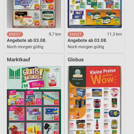
Kombinationen von Daten aus verschiedenen
Quellen
Entwicklung und Verbesserung der Angebote
Verwendung reduzierter Daten zur Auswahl von
9,7 km
11,3 km
Inhalten
Angebote ab 03.08.
Angebote ab 03.08.
Noch morgen gültig
Noch morgen gültig
IAB-Besonderheiten:
Verwendung genauer Standortdaten
Marktkauf
Globus
Geräte anhand von aktiv angeforderten
Informationen identifizieren
Nicht-IAB-Verarbeitungszwecke:
Notwendig
Performance
Funktional
Werbung