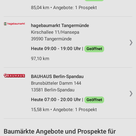
85,04 km • Angebote: 1 Prospekt
Verwendung von Profilen zur Auswahl
personalisierter Inhalte
hagebaumarkt Tangermünde
Messung der Werbeleistung
Kirschallee 11/Hansepa
39590 Tangermünde
Messung der Performance von Inhalten
❯
Heute 09:00 - 19:00 Uhr |
Geöffnet
Analyse von Zielgruppen durch Statistiken oder
Kombinationen von Daten aus verschiedenen
97,10 km
Quellen
Entwicklung und Verbesserung der Angebote
BAUHAUS Berlin-Spandau
Brunsbütteler Damm 144
Verwendung reduzierter Daten zur Auswahl von
13581 Berlin-Spandau
Inhalten
❯
Heute 07:00 - 20:00 Uhr |
Geöffnet
IAB-Besonderheiten:
15,58 km • Angebote: 1 Prospekt
Verwendung genauer Standortdaten
Geräte anhand von aktiv angeforderten
Informationen identifizieren
Baumärkte Angebote und Prospekte für