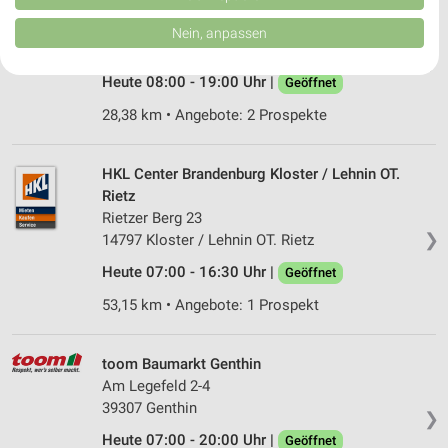
Sonderpreis Baumarkt Oranienburg
von Inhalten.
Daten können außerhalb der Europäischen Union weitergegeben und in die
Friedensstraße 6-8
Nein, anpassen
USA gesendet werden.
16515 Oranienburg
❯
Ihre Einwilligung und die cookie Richtlinie gelten ausschließlich für diese
Website/App.
Heute 08:00 - 19:00 Uhr |
Geöffnet
Partnerliste anzeigen (1 IAB-Anbieter)
28,38 km • Angebote: 2 Prospekte
Wir nutzen Ihre Daten für folgende Zwecke:
IAB-Verarbeitungszwecke:
HKL Center Brandenburg Kloster / Lehnin OT.
Speichern von oder Zugriff auf Informationen
Rietz
auf einem Endgerät
Rietzer Berg 23
❯
14797 Kloster / Lehnin OT. Rietz
Verwendung reduzierter Daten zur Auswahl von
Werbeanzeigen
Heute 07:00 - 16:30 Uhr |
Geöffnet
Erstellung von Profilen für personalisierte
53,15 km • Angebote: 1 Prospekt
Werbung
Verwendung von Profilen zur Auswahl
toom Baumarkt Genthin
personalisierter Werbung
Am Legefeld 2-4
39307 Genthin
❯
Erstellung von Profilen zur Personalisierung
von Inhalten
Heute 07:00 - 20:00 Uhr |
Geöffnet