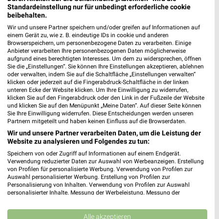
❯
Standardeinstellung nur für unbedingt erforderliche cookie
Heute 07:00 - 20:00 Uhr |
Geöffnet
beibehalten.
Wir und unsere Partner speichern und/oder greifen auf Informationen auf
19,47 km
einem Gerät zu, wie z. B. eindeutige IDs in cookie und anderen
Browserspeichern, um personenbezogene Daten zu verarbeiten. Einige
Anbieter verarbeiten Ihre personenbezogenen Daten möglicherweise
Sonderpreis Baumarkt Löwenberger Land
aufgrund eines berechtigten Interesses. Um dem zu widersprechen, öffnen
Sie die „Einstellungen“. Sie können Ihre Einstellungen akzeptieren, ablehnen
Eberswalder Straße 6
oder verwalten, indem Sie auf die Schaltfläche „Einstellungen verwalten“
16775 Löwenberger Land
klicken oder jederzeit auf die Fingerabdruck-Schaltfläche in der linken
❯
unteren Ecke der Website klicken. Um Ihre Einwilligung zu widerrufen,
Heute 08:00 - 19:00 Uhr |
Geöffnet
klicken Sie auf den Fingerabdruck oder den Link in der Fußzeile der Website
und klicken Sie auf den Menüpunkt „Meine Daten“. Auf dieser Seite können
45,24 km • Angebote: 2 Prospekte
Sie Ihre Einwilligung widerrufen. Diese Entscheidungen werden unseren
Partnern mitgeteilt und haben keinen Einfluss auf die Browserdaten.
Wir und unsere Partner verarbeiten Daten, um die Leistung der
HORNBACH Velten
Website zu analysieren und Folgendes zu tun:
Parkallee 10
Speichern von oder Zugriff auf Informationen auf einem Endgerät.
16727 Velten
Verwendung reduzierter Daten zur Auswahl von Werbeanzeigen. Erstellung
❯
von Profilen für personalisierte Werbung. Verwendung von Profilen zur
Heute 07:00 - 20:00 Uhr |
Auswahl personalisierter Werbung. Erstellung von Profilen zur
Geöffnet
Personalisierung von Inhalten. Verwendung von Profilen zur Auswahl
21,07 km
personalisierter Inhalte. Messung der Werbeleistung. Messung der
Performance von Inhalten. Analyse von Zielgruppen durch Statistiken oder
Kombinationen von Daten aus verschiedenen Quellen. Entwicklung und
Verbesserung der Angebote. Verwendung reduzierter Daten zur Auswahl
Alle akzeptieren