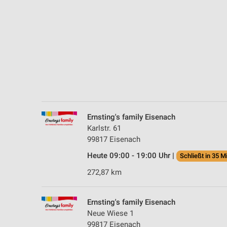
Messung der Performance von Inhalten
Analyse von Zielgruppen durch Statistiken oder Kombinationen 
Quellen
Entwicklung und Verbesserung der Angebote
Verwendung reduzierter Daten zur Auswahl von Inhalten
IAB-Besonderheiten:
Verwendung genauer Standortdaten
Ernsting's family Eisenach
Karlstr. 61
Geräte anhand von aktiv angeforderten Informationen identifizie
99817 Eisenach
Nicht-IAB-Verarbeitungszwecke:
Heute 09:00 - 19:00 Uhr |
Schließt in 35 M
Notwendig
272,87 km
Performance
Ernsting's family Eisenach
Funktional
Neue Wiese 1
99817 Eisenach
Werbung