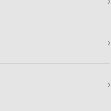
❯
❯
❯