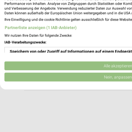
Ernsting's family Gotha
Performance von Inhalten. Analyse von Zielgruppen durch Statistiken oder Kom
und Verbesserung der Angebote. Verwendung reduzierter Daten zur Auswahl von
Erfurter Strasse 4-6
Daten können außerhalb der Europäischen Union weitergegeben und in die USA 
99867 Gotha
Ihre Einwilligung und die cookie Richtlinie gelten ausschließlich für diese Websit
Heute 09:00 - 19:00 Uhr |
Schließt in 35 M
Partnerliste anzeigen (1 IAB-Anbieter)
254,94 km
Wir nutzen Ihre Daten für folgende Zwecke:
IAB-Verarbeitungszwecke:
Speichern von oder Zugriff auf Informationen auf einem Endgerät
Ernsting's family Schmalkalden
Altmarkt 13
Verwendung reduzierter Daten zur Auswahl von Werbeanzeigen
98574 Schmalkalden
Alle akzeptiere
Heute 09:00 - 18:00 Uhr |
Geschlossen
Erstellung von Profilen für personalisierte Werbung
Nein, anpassen
285,63 km
Verwendung von Profilen zur Auswahl personalisierter Werbung
Erstellung von Profilen zur Personalisierung von Inhalten
Verwendung von Profilen zur Auswahl personalisierter Inhalte
Messung der Werbeleistung