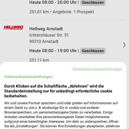
Heute 08:00 - 20:00 Uhr |
Geschlossen
251,01 km • Angebote: 1 Prospekt
Hellweg Arnstadt
Ichtershäuser Str. 51
99310 Arnstadt
❯
Heute 08:00 - 19:00 Uhr |
Geschlossen
251,11 km
Datenschutzbestimmungen
Datenschutzeinstellungen
Hellweg Leimbach
Schulstraße 34
Durch Klicken auf die Schaltfläche „Ablehnen“ wird die
36433 Leimbach
Standardeinstellung nur für unbedingt erforderliche cookie
❯
beibehalten.
Heute 08:00 - 20:00 Uhr |
Geschlossen
Wir und unsere Partner speichern und/oder greifen auf Informationen auf
einem Gerät zu, wie z. B. eindeutige IDs in cookie und anderen
291,80 km
Browserspeichern, um personenbezogene Daten zu verarbeiten. Einige
Anbieter verarbeiten Ihre personenbezogenen Daten möglicherweise
aufgrund eines berechtigten Interesses. Um dem zu widersprechen, öffnen
B1 Discount-Baumarkt Erfurt
Sie die „Einstellungen“. Sie können Ihre Einstellungen akzeptieren, ablehnen