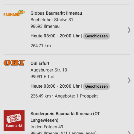
IAB-Verarbeitungszwecke:
Speichern von oder Zugriff auf Informationen
Globus Baumarkt Ilmenau
auf einem Endgerät
Bücheloher Straße 31
98693 Ilmenau
❯
Verwendung reduzierter Daten zur Auswahl von
Werbeanzeigen
Heute 08:00 - 20:00 Uhr |
Geschlossen
264,71 km
Erstellung von Profilen für personalisierte
Werbung
OBI Erfurt
Verwendung von Profilen zur Auswahl
personalisierter Werbung
Augsburger Str. 10
99091 Erfurt
❯
Erstellung von Profilen zur Personalisierung
Heute 08:00 - 20:00 Uhr |
Geschlossen
von Inhalten
236,49 km • Angebote: 1 Prospekt
Verwendung von Profilen zur Auswahl
personalisierter Inhalte
Sonderpreis Baumarkt Ilmenau (OT
Messung der Werbeleistung
Langewiesen)
In den Folgen 49
Messung der Performance von Inhalten
❯
98693 Ilmenau (OT Langewiesen)