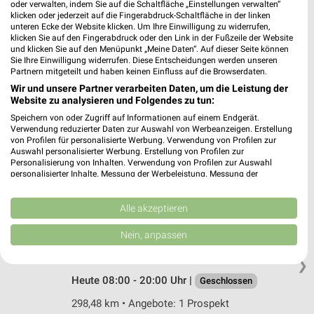
oder verwalten, indem Sie auf die Schaltfläche „Einstellungen verwalten“
Gothaer Straße 67
klicken oder jederzeit auf die Fingerabdruck-Schaltfläche in der linken
99094 Erfurt
unteren Ecke der Website klicken. Um Ihre Einwilligung zu widerrufen,
❯
klicken Sie auf den Fingerabdruck oder den Link in der Fußzeile der Website
Heute 08:00 - 20:00 Uhr |
Geschlossen
und klicken Sie auf den Menüpunkt „Meine Daten“. Auf dieser Seite können
Sie Ihre Einwilligung widerrufen. Diese Entscheidungen werden unseren
240,43 km • Angebote: 1 Prospekt
Partnern mitgeteilt und haben keinen Einfluss auf die Browserdaten.
Wir und unsere Partner verarbeiten Daten, um die Leistung der
Website zu analysieren und Folgendes zu tun:
Sonderpreis Baumarkt Meiningen
Speichern von oder Zugriff auf Informationen auf einem Endgerät.
Leipziger Str. 92
Verwendung reduzierter Daten zur Auswahl von Werbeanzeigen. Erstellung
98617 Meiningen
von Profilen für personalisierte Werbung. Verwendung von Profilen zur
❯
Auswahl personalisierter Werbung. Erstellung von Profilen zur
Heute 08:00 - 19:00 Uhr |
Personalisierung von Inhalten. Verwendung von Profilen zur Auswahl
Geschlossen
personalisierter Inhalte. Messung der Werbeleistung. Messung der
298,30 km • Angebote: 2 Prospekte
Performance von Inhalten. Analyse von Zielgruppen durch Statistiken oder
Kombinationen von Daten aus verschiedenen Quellen. Entwicklung und
Verbesserung der Angebote. Verwendung reduzierter Daten zur Auswahl
Alle akzeptieren
von Inhalten.
toom Baumarkt Meiningen
Daten können außerhalb der Europäischen Union weitergegeben und in die
Nein, anpassen
USA gesendet werden.
Leipziger Straße 84
Ihre Einwilligung und die cookie Richtlinie gelten ausschließlich für diese
98617 Meiningen
❯
Website/App.
Heute 08:00 - 20:00 Uhr |
Geschlossen
Partnerliste anzeigen (1 IAB-Anbieter)
298,48 km • Angebote: 1 Prospekt
Wir nutzen Ihre Daten für folgende Zwecke: