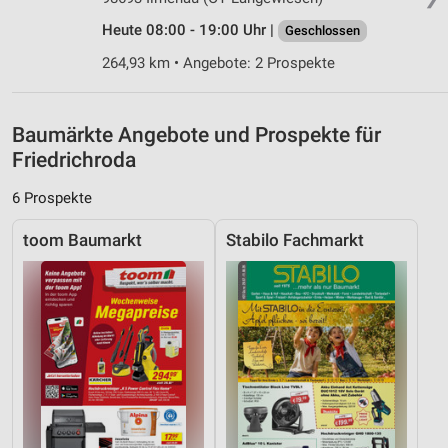
Analyse von Zielgruppen durch Statistiken oder
Heute 08:00 - 19:00 Uhr |
Geschlossen
Kombinationen von Daten aus verschiedenen
Quellen
264,93 km • Angebote: 2 Prospekte
Entwicklung und Verbesserung der Angebote
Baumärkte Angebote und Prospekte für
Verwendung reduzierter Daten zur Auswahl von
Inhalten
Friedrichroda
IAB-Besonderheiten:
6 Prospekte
Verwendung genauer Standortdaten
toom Baumarkt
Stabilo Fachmarkt
Geräte anhand von aktiv angeforderten
Informationen identifizieren
Nicht-IAB-Verarbeitungszwecke:
Notwendig
Performance
Funktional