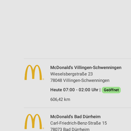
Messung der Performance von Inhalten
Analyse von Zielgruppen durch Statistiken oder Kombinationen 
Quellen
Entwicklung und Verbesserung der Angebote
Verwendung reduzierter Daten zur Auswahl von Inhalten
IAB-Besonderheiten:
Verwendung genauer Standortdaten
McDonald's Villingen-Schwenningen
Wieselsbergstraße 23
Geräte anhand von aktiv angeforderten Informationen identifizie
78048 Villingen-Schwenningen
Nicht-IAB-Verarbeitungszwecke:
Heute 07:00 - 02:00 Uhr |
Geöffnet
Notwendig
606,42 km
Performance
McDonald's Bad Dürrheim
Funktional
Carl-Friedrich-Benz-Straße 15
78073 Bad Dürrheim
Werbung