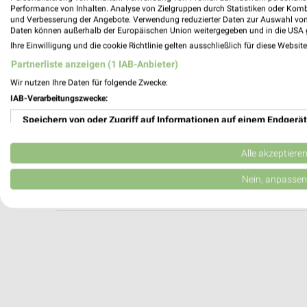
McDonald's Donaueschingen
Performance von Inhalten. Analyse von Zielgruppen durch Statistiken oder Kom
und Verbesserung der Angebote. Verwendung reduzierter Daten zur Auswahl von
Carl-Benz-Straße 4
Daten können außerhalb der Europäischen Union weitergegeben und in die USA 
78166 Donaueschingen
Ihre Einwilligung und die cookie Richtlinie gelten ausschließlich für diese Websit
Heute 09:00 - 01:00 Uhr |
Geöffnet
Partnerliste anzeigen (1 IAB-Anbieter)
614,56 km
Wir nutzen Ihre Daten für folgende Zwecke:
IAB-Verarbeitungszwecke:
Speichern von oder Zugriff auf Informationen auf einem Endgerät
Kochlöffel Villingen-Schwenningen
Niedere Straße 60
Verwendung reduzierter Daten zur Auswahl von Werbeanzeigen
78050 Villingen-Schwenningen
Alle akzeptiere
Heute 10:00 - 22:00 Uhr |
Öffnet in 58 Min
Erstellung von Profilen für personalisierte Werbung
Nein, anpassen
607,64 km
Verwendung von Profilen zur Auswahl personalisierter Werbung
Erstellung von Profilen zur Personalisierung von Inhalten
Verwendung von Profilen zur Auswahl personalisierter Inhalte
Messung der Werbeleistung