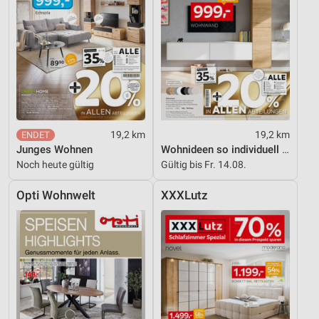
19,2 km
19,2 km
Junges Wohnen
Wohnideen so individuell wie du!
Noch heute gültig
Gültig bis Fr. 14.08.
Opti Wohnwelt
XXXLutz