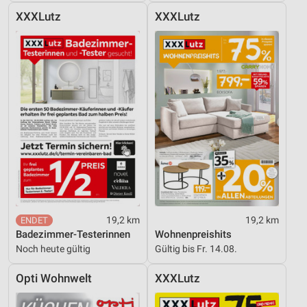
Informationen identifizieren
XXXLutz
XXXLutz
Nicht-IAB-Verarbeitungszwecke:
Notwendig
Performance
Funktional
Werbung
19,2 km
19,2 km
Badezimmer-Testerinnen
Wohnenpreishits
Noch heute gültig
Gültig bis Fr. 14.08.
Opti Wohnwelt
XXXLutz