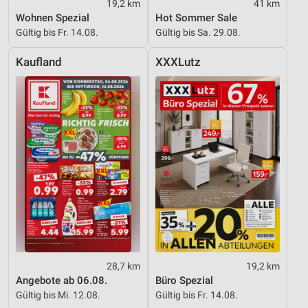
Erstellung von Profilen zur Personalisierung
19,2 km
41 km
von Inhalten
Wohnen Spezial
Hot Sommer Sale
Gültig bis Fr. 14.08.
Gültig bis Sa. 29.08.
Verwendung von Profilen zur Auswahl
personalisierter Inhalte
Kaufland
XXXLutz
Messung der Werbeleistung
Messung der Performance von Inhalten
Analyse von Zielgruppen durch Statistiken oder
Kombinationen von Daten aus verschiedenen
Quellen
Entwicklung und Verbesserung der Angebote
Verwendung reduzierter Daten zur Auswahl von
Inhalten
IAB-Besonderheiten:
28,7 km
19,2 km
Verwendung genauer Standortdaten
Angebote ab 06.08.
Büro Spezial
Gültig bis Mi. 12.08.
Gültig bis Fr. 14.08.
Geräte anhand von aktiv angeforderten