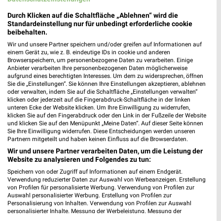
Durch Klicken auf die Schaltfläche „Ablehnen“ wird die
Standardeinstellung nur für unbedingt erforderliche cookie
beibehalten.
Wir und unsere Partner speichern und/oder greifen auf Informationen auf
einem Gerät zu, wie z. B. eindeutige IDs in cookie und anderen
Browserspeichern, um personenbezogene Daten zu verarbeiten. Einige
41 km
14,8 km
Anbieter verarbeiten Ihre personenbezogenen Daten möglicherweise
aufgrund eines berechtigten Interesses. Um dem zu widersprechen, öffnen
Hot Sommer Sale
Angebote ab 01.08.
Sie die „Einstellungen“. Sie können Ihre Einstellungen akzeptieren, ablehnen
Gültig bis Sa. 29.08.
Noch heute gültig
oder verwalten, indem Sie auf die Schaltfläche „Einstellungen verwalten“
klicken oder jederzeit auf die Fingerabdruck-Schaltfläche in der linken
unteren Ecke der Website klicken. Um Ihre Einwilligung zu widerrufen,
PENNY
XXXLutz
klicken Sie auf den Fingerabdruck oder den Link in der Fußzeile der Website
und klicken Sie auf den Menüpunkt „Meine Daten“. Auf dieser Seite können
Sie Ihre Einwilligung widerrufen. Diese Entscheidungen werden unseren
Partnern mitgeteilt und haben keinen Einfluss auf die Browserdaten.
Wir und unsere Partner verarbeiten Daten, um die Leistung der
Website zu analysieren und Folgendes zu tun:
Speichern von oder Zugriff auf Informationen auf einem Endgerät.
Verwendung reduzierter Daten zur Auswahl von Werbeanzeigen. Erstellung
von Profilen für personalisierte Werbung. Verwendung von Profilen zur
Auswahl personalisierter Werbung. Erstellung von Profilen zur
Personalisierung von Inhalten. Verwendung von Profilen zur Auswahl
personalisierter Inhalte. Messung der Werbeleistung. Messung der
Performance von Inhalten. Analyse von Zielgruppen durch Statistiken oder