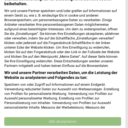
beibehalten.
Wir und unsere Partner speichern und/oder greifen auf Informationen auf
ALDI Nord Lingen (Ems)
einem Gerät zu, wie z. B. eindeutige IDs in cookie und anderen
Friedrichstraße 15
Browserspeichern, um personenbezogene Daten zu verarbeiten. Einige
Anbieter verarbeiten Ihre personenbezogenen Daten möglicherweise
49809 Lingen (Ems)
❯
aufgrund eines berechtigten Interesses. Um dem zu widersprechen, öffnen
Sie die „Einstellungen“. Sie können Ihre Einstellungen akzeptieren, ablehnen
Heute 08:00 - 20:00 Uhr |
Geöffnet
oder verwalten, indem Sie auf die Schaltfläche „Einstellungen verwalten“
klicken oder jederzeit auf die Fingerabdruck-Schaltfläche in der linken
410,74 km • Angebote: 4 Prospekte
unteren Ecke der Website klicken. Um Ihre Einwilligung zu widerrufen,
klicken Sie auf den Fingerabdruck oder den Link in der Fußzeile der Website
und klicken Sie auf den Menüpunkt „Meine Daten“. Auf dieser Seite können
ALDI Nord Lingen (Ems)
Sie Ihre Einwilligung widerrufen. Diese Entscheidungen werden unseren
Partnern mitgeteilt und haben keinen Einfluss auf die Browserdaten.
Rheiner Straße 110
Wir und unsere Partner verarbeiten Daten, um die Leistung der
49809 Lingen (Ems)
❯
Website zu analysieren und Folgendes zu tun:
Heute 07:00 - 21:00 Uhr |
Geöffnet
Speichern von oder Zugriff auf Informationen auf einem Endgerät.
Verwendung reduzierter Daten zur Auswahl von Werbeanzeigen. Erstellung
411,57 km • Angebote: 4 Prospekte
von Profilen für personalisierte Werbung. Verwendung von Profilen zur
Auswahl personalisierter Werbung. Erstellung von Profilen zur
Personalisierung von Inhalten. Verwendung von Profilen zur Auswahl
personalisierter Inhalte. Messung der Werbeleistung. Messung der
Netto Marken-Discount Lingen
Performance von Inhalten. Analyse von Zielgruppen durch Statistiken oder
Kaiserstr. 4
Kombinationen von Daten aus verschiedenen Quellen. Entwicklung und
49809 Lingen
Verbesserung der Angebote. Verwendung reduzierter Daten zur Auswahl
Alle akzeptieren
❯
von Inhalten.