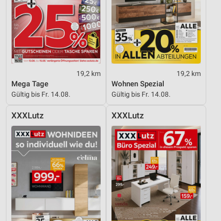
Entwicklung und Verbesserung der Angebote
Verwendung reduzierter Daten zur Auswahl von
Inhalten
IAB-Besonderheiten:
Verwendung genauer Standortdaten
19,2 km
19,2 km
Mega Tage
Wohnen Spezial
Geräte anhand von aktiv angeforderten
Informationen identifizieren
Gültig bis Fr. 14.08.
Gültig bis Fr. 14.08.
Nicht-IAB-Verarbeitungszwecke:
XXXLutz
XXXLutz
Notwendig
Performance
Funktional
Werbung