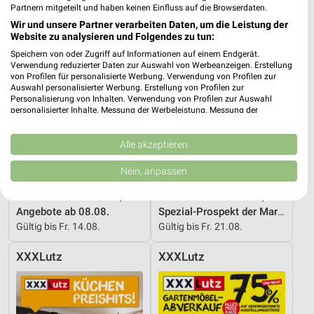
Partnern mitgeteilt und haben keinen Einfluss auf die Browserdaten.
Wir und unsere Partner verarbeiten Daten, um die Leistung der
Website zu analysieren und Folgendes zu tun:
Speichern von oder Zugriff auf Informationen auf einem Endgerät.
Verwendung reduzierter Daten zur Auswahl von Werbeanzeigen. Erstellung
von Profilen für personalisierte Werbung. Verwendung von Profilen zur
Auswahl personalisierter Werbung. Erstellung von Profilen zur
Personalisierung von Inhalten. Verwendung von Profilen zur Auswahl
personalisierter Inhalte. Messung der Werbeleistung. Messung der
Performance von Inhalten. Analyse von Zielgruppen durch Statistiken oder
Kombinationen von Daten aus verschiedenen Quellen. Entwicklung und
Verbesserung der Angebote. Verwendung reduzierter Daten zur Auswahl
Alle akzeptieren
von Inhalten.
Daten können außerhalb der Europäischen Union weitergegeben und in die
Nein, anpassen
USA gesendet werden.
Ihre Einwilligung und die cookie Richtlinie gelten ausschließlich für diese
19,2 km
19,2 km
Website/App.
Angebote ab 08.08.
Spezial-Prospekt der Marken
Partnerliste anzeigen (1 IAB-Anbieter)
Gültig bis Fr. 14.08.
Gültig bis Fr. 21.08.
Wir nutzen Ihre Daten für folgende Zwecke:
XXXLutz
XXXLutz
IAB-Verarbeitungszwecke:
Speichern von oder Zugriff auf Informationen
auf einem Endgerät