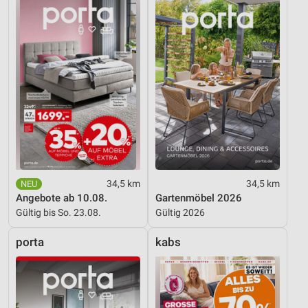
34,5 km
34,5 km
Angebote ab 10.08.
Gartenmöbel 2026
Gültig bis So. 23.08.
Gültig 2026
porta
kabs