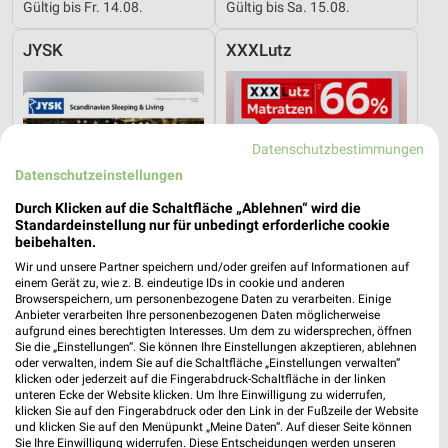
Gültig bis Fr. 14.08.
Gültig bis Sa. 15.08.
JYSK
XXXLutz
Datenschutzbestimmungen
Datenschutzeinstellungen
Durch Klicken auf die Schaltfläche „Ablehnen“ wird die
Standardeinstellung nur für unbedingt erforderliche cookie
beibehalten.
Wir und unsere Partner speichern und/oder greifen auf Informationen auf
einem Gerät zu, wie z. B. eindeutige IDs in cookie und anderen
Browserspeichern, um personenbezogene Daten zu verarbeiten. Einige
Anbieter verarbeiten Ihre personenbezogenen Daten möglicherweise
aufgrund eines berechtigten Interesses. Um dem zu widersprechen, öffnen
10 km
19,2 km
Sie die „Einstellungen“. Sie können Ihre Einstellungen akzeptieren, ablehnen
oder verwalten, indem Sie auf die Schaltfläche „Einstellungen verwalten“
Gartenabverkauf
Matratzen
klicken oder jederzeit auf die Fingerabdruck-Schaltfläche in der linken
Gültig bis Sa. 15.08.
Gültig bis Fr. 14.08.
unteren Ecke der Website klicken. Um Ihre Einwilligung zu widerrufen,
klicken Sie auf den Fingerabdruck oder den Link in der Fußzeile der Website
und klicken Sie auf den Menüpunkt „Meine Daten“. Auf dieser Seite können
XXXLutz
XXXLutz
Sie Ihre Einwilligung widerrufen. Diese Entscheidungen werden unseren