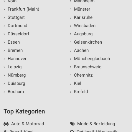
›
Köln
›
Mannheim
›
Frankfurt (Main)
›
Münster
›
Stuttgart
›
Karlsruhe
›
Dortmund
›
Wiesbaden
›
Düsseldorf
›
Augsburg
›
Essen
›
Gelsenkirchen
›
Bremen
›
Aachen
›
Hannover
›
Mönchengladbach
›
Leipzig
›
Braunschweig
›
Nürnberg
›
Chemnitz
›
Duisburg
›
Kiel
›
Bochum
›
Krefeld
Top Kategorien
Auto & Motorrad
Mode & Bekleidung