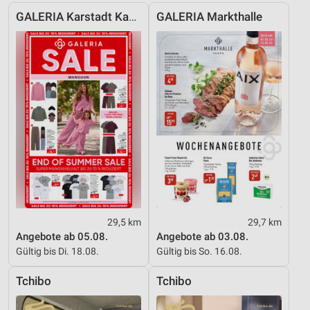
von Inhalten
GALERIA Karstadt Kaufhof
GALERIA Markthalle
Verwendung von Profilen zur Auswahl
personalisierter Inhalte
Messung der Werbeleistung
Messung der Performance von Inhalten
Analyse von Zielgruppen durch Statistiken oder
Kombinationen von Daten aus verschiedenen
Quellen
Entwicklung und Verbesserung der Angebote
Verwendung reduzierter Daten zur Auswahl von
Inhalten
29,5 km
29,7 km
Angebote ab 05.08.
Angebote ab 03.08.
IAB-Besonderheiten:
Gültig bis Di. 18.08.
Gültig bis So. 16.08.
Verwendung genauer Standortdaten
Tchibo
Tchibo
Geräte anhand von aktiv angeforderten
Informationen identifizieren