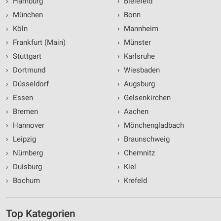
›
Hamburg
›
Bielefeld
›
München
›
Bonn
›
Köln
›
Mannheim
›
Frankfurt (Main)
›
Münster
›
Stuttgart
›
Karlsruhe
›
Dortmund
›
Wiesbaden
›
Düsseldorf
›
Augsburg
›
Essen
›
Gelsenkirchen
›
Bremen
›
Aachen
›
Hannover
›
Mönchengladbach
›
Leipzig
›
Braunschweig
›
Nürnberg
›
Chemnitz
›
Duisburg
›
Kiel
›
Bochum
›
Krefeld
Top Kategorien