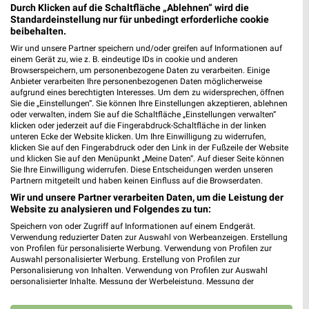
80993 München
Durch Klicken auf die Schaltfläche „Ablehnen“ wird die
❯
Standardeinstellung nur für unbedingt erforderliche cookie
Heute 09:30 - 20:00 Uhr |
Geschlossen
beibehalten.
500,13 km
Wir und unsere Partner speichern und/oder greifen auf Informationen auf
einem Gerät zu, wie z. B. eindeutige IDs in cookie und anderen
Browserspeichern, um personenbezogene Daten zu verarbeiten. Einige
Anbieter verarbeiten Ihre personenbezogenen Daten möglicherweise
GALERIA München Olympia Einkaufszentrum
aufgrund eines berechtigten Interesses. Um dem zu widersprechen, öffnen
Sie die „Einstellungen“. Sie können Ihre Einstellungen akzeptieren, ablehnen
Pelkovenstraße 155
oder verwalten, indem Sie auf die Schaltfläche „Einstellungen verwalten“
80992 München
❯
klicken oder jederzeit auf die Fingerabdruck-Schaltfläche in der linken
unteren Ecke der Website klicken. Um Ihre Einwilligung zu widerrufen,
Heute 09:30 - 20:00 Uhr |
Geschlossen
klicken Sie auf den Fingerabdruck oder den Link in der Fußzeile der Website
und klicken Sie auf den Menüpunkt „Meine Daten“. Auf dieser Seite können
500,17 km • Angebote: 2 Prospekte
Sie Ihre Einwilligung widerrufen. Diese Entscheidungen werden unseren
Partnern mitgeteilt und haben keinen Einfluss auf die Browserdaten.
Wir und unsere Partner verarbeiten Daten, um die Leistung der
Tchibo Filiale mit Kaffee Bar München
Website zu analysieren und Folgendes zu tun:
Hanauer Straße 68
Speichern von oder Zugriff auf Informationen auf einem Endgerät.
80993 München
Verwendung reduzierter Daten zur Auswahl von Werbeanzeigen. Erstellung
❯
von Profilen für personalisierte Werbung. Verwendung von Profilen zur
Heute 09:00 - 20:00 Uhr |
Geschlossen
Auswahl personalisierter Werbung. Erstellung von Profilen zur
Personalisierung von Inhalten. Verwendung von Profilen zur Auswahl
500,23 km • Angebote: 5 Prospekte
personalisierter Inhalte. Messung der Werbeleistung. Messung der
Performance von Inhalten. Analyse von Zielgruppen durch Statistiken oder
Kombinationen von Daten aus verschiedenen Quellen. Entwicklung und