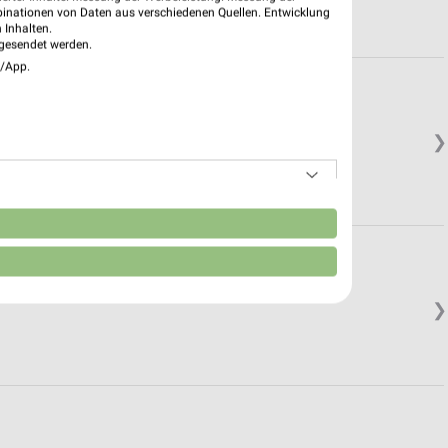
binationen von Daten aus verschiedenen Quellen. Entwicklung
 Inhalten.
gesendet werden.
e/App.
❯
n
❯