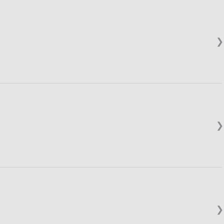
❯
❯
❯