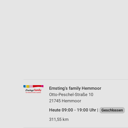
Messung der Performance von Inhalten
Analyse von Zielgruppen durch Statistiken oder Kombinationen 
Quellen
Entwicklung und Verbesserung der Angebote
Verwendung reduzierter Daten zur Auswahl von Inhalten
IAB-Besonderheiten:
Verwendung genauer Standortdaten
Geräte anhand von aktiv angeforderten Informationen identifizie
Nicht-IAB-Verarbeitungszwecke:
Ernsting's family Hemmoor
Notwendig
Otto-Peschel-Straße 10
21745 Hemmoor
Performance
Heute 09:00 - 19:00 Uhr |
Geschlossen
Funktional
311,55 km
Werbung