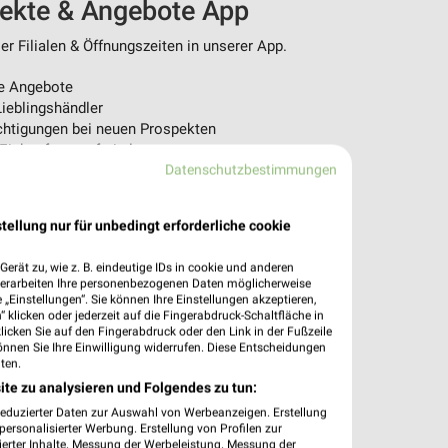
pekte & Angebote App
r Filialen & Öffnungszeiten in unserer App.
e Angebote
ieblingshändler
htigungen bei neuen Prospekten
 Einkauf stressfrei planen
Datenschutzbestimmungen
 App jetzt laden oder QR-Code scannen.
tellung nur für unbedingt erforderliche cookie
erät zu, wie z. B. eindeutige IDs in cookie und anderen
verarbeiten Ihre personenbezogenen Daten möglicherweise
„Einstellungen“. Sie können Ihre Einstellungen akzeptieren,
 klicken oder jederzeit auf die Fingerabdruck-Schaltfläche in
klicken Sie auf den Fingerabdruck oder den Link in der Fußzeile
önnen Sie Ihre Einwilligung widerrufen. Diese Entscheidungen
ten.
ite zu analysieren und Folgendes zu tun:
reduzierter Daten zur Auswahl von Werbeanzeigen. Erstellung
ersonalisierter Werbung. Erstellung von Profilen zur
ierter Inhalte. Messung der Werbeleistung. Messung der