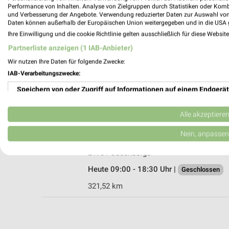
Performance von Inhalten. Analyse von Zielgruppen durch Statistiken oder Kom
und Verbesserung der Angebote. Verwendung reduzierter Daten zur Auswahl von
Daten können außerhalb der Europäischen Union weitergegeben und in die USA 
Ihre Einwilligung und die cookie Richtlinie gelten ausschließlich für diese Websit
Woolworth Brunsbüttel
Partnerliste anzeigen (1 IAB-Anbieter)
Emil-von-Behring-Straße 14
Wir nutzen Ihre Daten für folgende Zwecke:
25541 Brunsbüttel
IAB-Verarbeitungszwecke:
Heute 09:00 - 19:00 Uhr |
Geschlossen
Speichern von oder Zugriff auf Informationen auf einem Endgerät
323,74 km
Verwendung reduzierter Daten zur Auswahl von Werbeanzeigen
Alle akzeptiere
Ernsting's family Cadenberge
Erstellung von Profilen für personalisierte Werbung
Nein, anpassen
Am Markt 4
Verwendung von Profilen zur Auswahl personalisierter Werbung
21781 Cadenberge
Heute 09:00 - 18:30 Uhr |
Geschlossen
Erstellung von Profilen zur Personalisierung von Inhalten
321,52 km
Verwendung von Profilen zur Auswahl personalisierter Inhalte
Messung der Werbeleistung