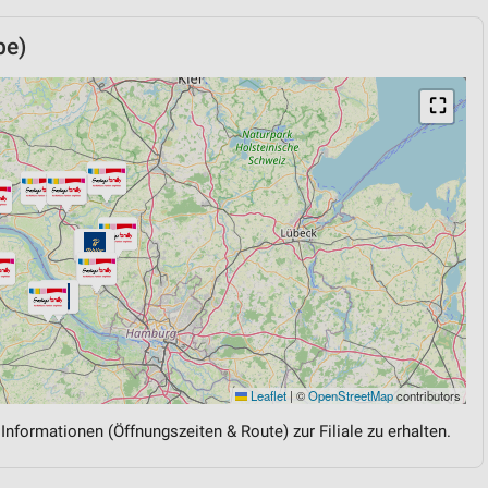
be)
⛶
Leaflet
|
©
OpenStreetMap
contributors
 Informationen (Öffnungszeiten & Route) zur Filiale zu erhalten.