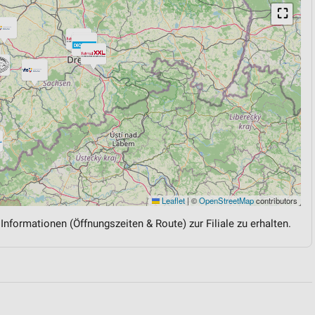
⛶
Leaflet
|
©
OpenStreetMap
contributors
 Informationen (Öffnungszeiten & Route) zur Filiale zu erhalten.