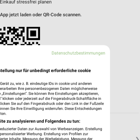
 Einkauf stressfrei planen
 App jetzt laden oder QR-Code scannen.
Datenschutzbestimmungen
tellung nur für unbedingt erforderliche cookie
erät zu, wie z. B. eindeutige IDs in cookie und anderen
verarbeiten Ihre personenbezogenen Daten möglicherweise
„Einstellungen“. Sie können Ihre Einstellungen akzeptieren,
 klicken oder jederzeit auf die Fingerabdruck-Schaltfläche in
klicken Sie auf den Fingerabdruck oder den Link in der Fußzeile
önnen Sie Ihre Einwilligung widerrufen. Diese Entscheidungen
ten.
ite zu analysieren und Folgendes zu tun:
reduzierter Daten zur Auswahl von Werbeanzeigen. Erstellung
ersonalisierter Werbung. Erstellung von Profilen zur
❯
ierter Inhalte. Messung der Werbeleistung. Messung der