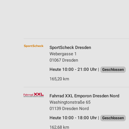
Messung der Performance von Inhalten
Analyse von Zielgruppen durch Statistiken oder Kombinationen 
Quellen
Entwicklung und Verbesserung der Angebote
Verwendung reduzierter Daten zur Auswahl von Inhalten
SportScheck Dresden
Webergasse 1
IAB-Besonderheiten:
01067 Dresden
Verwendung genauer Standortdaten
Heute 10:00 - 21:00 Uhr |
Geschlossen
Geräte anhand von aktiv angeforderten Informationen identifizie
165,20 km
Nicht-IAB-Verarbeitungszwecke:
Notwendig
Fahrrad XXL Emporon Dresden Nord
Washingtonstraße 65
Performance
01139 Dresden Nord
Funktional
Heute 10:00 - 18:00 Uhr |
Geschlossen
162,68 km
Werbung