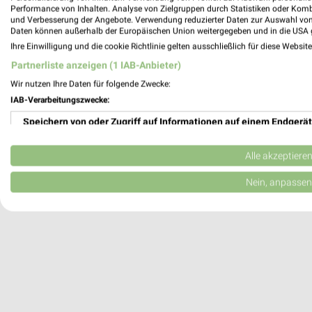
Performance von Inhalten. Analyse von Zielgruppen durch Statistiken oder Kom
Heute 10:00 - 18:00 Uhr |
Geschlossen
und Verbesserung der Angebote. Verwendung reduzierter Daten zur Auswahl von
Daten können außerhalb der Europäischen Union weitergegeben und in die USA 
171,75 km
Ihre Einwilligung und die cookie Richtlinie gelten ausschließlich für diese Websit
Partnerliste anzeigen (1 IAB-Anbieter)
DECATHLON Dresden
Wir nutzen Ihre Daten für folgende Zwecke:
Wiener Platz 10
IAB-Verarbeitungszwecke:
01069 Dresden
Speichern von oder Zugriff auf Informationen auf einem Endgerät
Heute 10:00 - 20:00 Uhr |
Geschlossen
Verwendung reduzierter Daten zur Auswahl von Werbeanzeigen
166,17 km
Alle akzeptiere
Erstellung von Profilen für personalisierte Werbung
Nein, anpassen
Verwendung von Profilen zur Auswahl personalisierter Werbung
Erstellung von Profilen zur Personalisierung von Inhalten
Verwendung von Profilen zur Auswahl personalisierter Inhalte
Messung der Werbeleistung