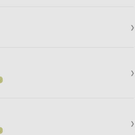
❯
❯
.
❯
.