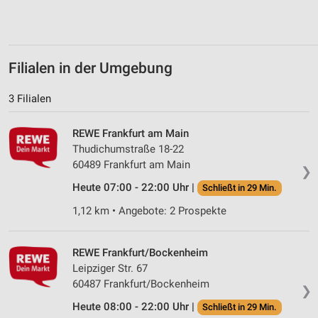
Verwendung von Profilen zur Auswahl
personalisierter Inhalte
Messung der Werbeleistung
Filialen in der Umgebung
Messung der Performance von Inhalten
3 Filialen
Analyse von Zielgruppen durch Statistiken oder
Kombinationen von Daten aus verschiedenen
Quellen
REWE Frankfurt am Main
Thudichumstraße 18-22
Entwicklung und Verbesserung der Angebote
60489 Frankfurt am Main
❯
Heute 07:00 - 22:00 Uhr |
Schließt in 29 Min.
Verwendung reduzierter Daten zur Auswahl von
Inhalten
1,12 km • Angebote: 2 Prospekte
IAB-Besonderheiten:
Verwendung genauer Standortdaten
REWE Frankfurt/Bockenheim
Leipziger Str. 67
Geräte anhand von aktiv angeforderten
60487 Frankfurt/Bockenheim
Informationen identifizieren
❯
Heute 08:00 - 22:00 Uhr |
Schließt in 29 Min.
Nicht-IAB-Verarbeitungszwecke: