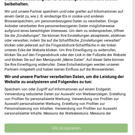
beibehalten.
Wir und unsere Partner speichern und/oder greifen auf Informationen auf
einem Gerät zu, wie z. B. eindeutige IDs in cookie und anderen
Browserspeichern, um personenbezogene Daten zu verarbeiten. Einige
Anbieter verarbeiten Ihre personenbezogenen Daten möglicherweise
aufgrund eines berechtigten Interesses. Um dem zu widersprechen, öffnen
Sie die „Einstellungen“. Sie können Ihre Einstellungen akzeptieren, ablehnen
oder verwalten, indem Sie auf die Schaltfläche „Einstellungen verwalten“
klicken oder jederzeit auf die Fingerabdruck-Schaltfläche in der linken
unteren Ecke der Website klicken. Um Ihre Einwilligung zu widerrufen,
MEHR PROSPEKTE
klicken Sie auf den Fingerabdruck oder den Link in der Fußzeile der Website
und klicken Sie auf den Menüpunkt „Meine Daten“. Auf dieser Seite können
Sie Ihre Einwilligung widerrufen. Diese Entscheidungen werden unseren
Partnern mitgeteilt und haben keinen Einfluss auf die Browserdaten.
Wir und unsere Partner verarbeiten Daten, um die Leistung der
Website zu analysieren und Folgendes zu tun:
Speichern von oder Zugriff auf Informationen auf einem Endgerät.
weekli - Prospekte & Angebote App
Verwendung reduzierter Daten zur Auswahl von Werbeanzeigen. Erstellung
von Profilen für personalisierte Werbung. Verwendung von Profilen zur
Alle REWE Angebote immer griffbereit – mit der kostenlosen
Auswahl personalisierter Werbung. Erstellung von Profilen zur
Personalisierung von Inhalten. Verwendung von Profilen zur Auswahl
weekli App für iOS & Android.
personalisierter Inhalte. Messung der Werbeleistung. Messung der
Performance von Inhalten. Analyse von Zielgruppen durch Statistiken oder
✔
Standortgenaue Angebote
Kombinationen von Daten aus verschiedenen Quellen. Entwicklung und
Verbesserung der Angebote. Verwendung reduzierter Daten zur Auswahl
Alle akzeptieren
✔
Folge deinem Lieblingshändler
von Inhalten.
✔
Push-Benachrichtigungen bei neuen Prospekten