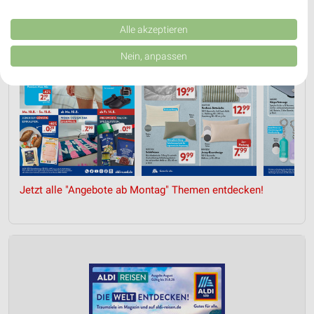
Performance von Inhalten. Analyse von Zielgruppen durch Statistiken oder
Kombinationen von Daten aus verschiedenen Quellen. Entwicklung und
Verbesserung der Angebote. Verwendung reduzierter Daten zur Auswahl
Alle akzeptieren
von Inhalten.
Daten können außerhalb der Europäischen Union weitergegeben und in die
Nein, anpassen
USA gesendet werden.
Ihre Einwilligung und die cookie Richtlinie gelten ausschließlich für diese
Website/App.
Partnerliste anzeigen (1 IAB-Anbieter)
Wir nutzen Ihre Daten für folgende Zwecke:
IAB-Verarbeitungszwecke:
Speichern von oder Zugriff auf Informationen
auf einem Endgerät
Jetzt alle "Angebote ab Montag" Themen entdecken!
Verwendung reduzierter Daten zur Auswahl von
Werbeanzeigen
Erstellung von Profilen für personalisierte
Werbung
Verwendung von Profilen zur Auswahl
personalisierter Werbung