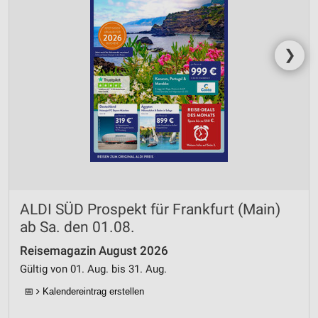
Erstellung von Profilen zur Personalisierung
von Inhalten
❯
Verwendung von Profilen zur Auswahl
personalisierter Inhalte
Messung der Werbeleistung
Messung der Performance von Inhalten
Analyse von Zielgruppen durch Statistiken oder
Kombinationen von Daten aus verschiedenen
Quellen
ALDI SÜD Prospekt für Frankfurt (Main)
Entwicklung und Verbesserung der Angebote
ab Sa. den 01.08.
Verwendung reduzierter Daten zur Auswahl von
Inhalten
Reisemagazin August 2026
Gültig von 01. Aug. bis 31. Aug.
IAB-Besonderheiten:
📅
Kalendereintrag erstellen
Verwendung genauer Standortdaten