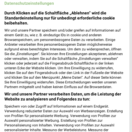
Datenschutzeinstellungen
Durch Klicken auf die Schaltfläche „Ablehnen“ wird die
Standardeinstellung nur für unbedingt erforderliche cookie
beibehalten.
Wir und unsere Partner speichern und/oder greifen auf Informationen auf
einem Gerät zu, wie z. B. eindeutige IDs in cookie und anderen
ALDI SÜD Prospekt für Frankfurt (Main)
Browserspeichern, um personenbezogene Daten zu verarbeiten. Einige
ab Mo. den 10.08.
Anbieter verarbeiten Ihre personenbezogenen Daten möglicherweise
aufgrund eines berechtigten Interesses. Um dem zu widersprechen, öffnen
Sie die „Einstellungen“. Sie können Ihre Einstellungen akzeptieren, ablehnen
Gültig von 10. Aug. bis 15. Aug.
oder verwalten, indem Sie auf die Schaltfläche „Einstellungen verwalten“
klicken oder jederzeit auf die Fingerabdruck-Schaltfläche in der linken
📅
Kalendereintrag erstellen
unteren Ecke der Website klicken. Um Ihre Einwilligung zu widerrufen,
klicken Sie auf den Fingerabdruck oder den Link in der Fußzeile der Website
und klicken Sie auf den Menüpunkt „Meine Daten“. Auf dieser Seite können
PROSPEKT BLÄTTERN
Sie Ihre Einwilligung widerrufen. Diese Entscheidungen werden unseren
Partnern mitgeteilt und haben keinen Einfluss auf die Browserdaten.
Wir und unsere Partner verarbeiten Daten, um die Leistung der
Website zu analysieren und Folgendes zu tun:
Speichern von oder Zugriff auf Informationen auf einem Endgerät.
ANGEBOTE AB MONTAG
FLEISCH & WURST
AKTIONEN, RABATTE & GUTS
Verwendung reduzierter Daten zur Auswahl von Werbeanzeigen. Erstellung
von Profilen für personalisierte Werbung. Verwendung von Profilen zur
Auswahl personalisierter Werbung. Erstellung von Profilen zur
Personalisierung von Inhalten. Verwendung von Profilen zur Auswahl
personalisierter Inhalte. Messung der Werbeleistung. Messung der