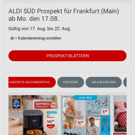
ALDI SÜD Prospekt für Frankfurt (Main)
ab Mo. den 17.08.
Gültig von 17. Aug. bis 22. Aug.
📅
Kalendereintrag erstellen
PROSPEKT BLÄTTERN
ANGEBOTE AB DONNERSTAG
EISCREME
URLAUB & REISEN
ANG