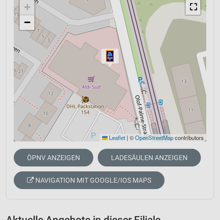
+
⛶
−
Leaflet
|
©
OpenStreetMap
contributors
ÖPNV ANZEIGEN
LADESÄULEN ANZEIGEN
NAVIGATION MIT GOOGLE/IOS MAPS
Aktuelle Angebote in dieser Filiale