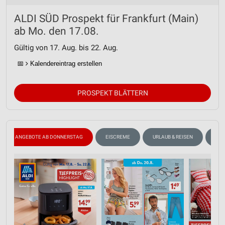
ALDI SÜD Prospekt für Frankfurt (Main)
ab Mo. den 17.08.
Gültig von 17. Aug. bis 22. Aug.
📅
Kalendereintrag erstellen
PROSPEKT BLÄTTERN
ANGEBOTE AB DONNERSTAG
EISCREME
URLAUB & REISEN
ANG