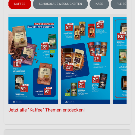
N
KAFFEE
SCHOKOLADE & SÜSSIGKEITEN
KÄSE
FLEISCH & W
Jetzt alle "Kaffee" Themen entdecken!