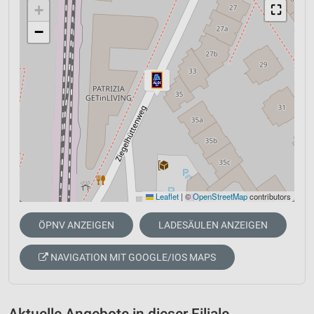
+
⛶
−
Leaflet
|
©
OpenStreetMap
contributors
ÖPNV ANZEIGEN
LADESÄULEN ANZEIGEN
NAVIGATION MIT GOOGLE/IOS MAPS
Aktuelle Angebote in dieser Filiale