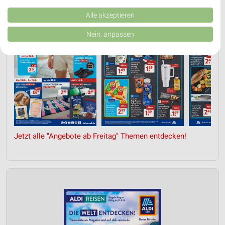
Kombinationen von Daten aus verschiedenen Quellen. Entwicklung und
Verbesserung der Angebote. Verwendung reduzierter Daten zur Auswahl
Alle akzeptieren
von Inhalten.
Daten können außerhalb der Europäischen Union weitergegeben und in die
Nein, anpassen
USA gesendet werden.
Ihre Einwilligung und die cookie Richtlinie gelten ausschließlich für diese
Website/App.
Partnerliste anzeigen (1 IAB-Anbieter)
Wir nutzen Ihre Daten für folgende Zwecke:
IAB-Verarbeitungszwecke:
Speichern von oder Zugriff auf Informationen
auf einem Endgerät
Jetzt alle "Angebote ab Freitag" Themen entdecken!
Verwendung reduzierter Daten zur Auswahl von
Werbeanzeigen
Erstellung von Profilen für personalisierte
Werbung
Verwendung von Profilen zur Auswahl
personalisierter Werbung