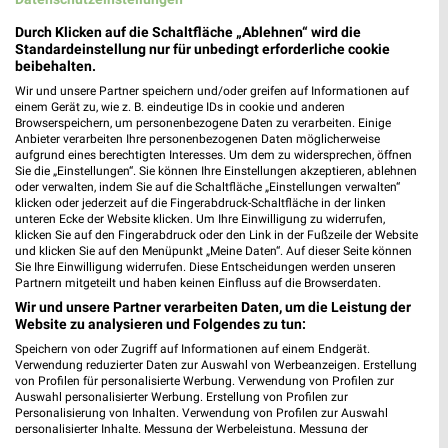
Durch Klicken auf die Schaltfläche „Ablehnen“ wird die
Standardeinstellung nur für unbedingt erforderliche cookie
beibehalten.
Wir und unsere Partner speichern und/oder greifen auf Informationen auf
einem Gerät zu, wie z. B. eindeutige IDs in cookie und anderen
Browserspeichern, um personenbezogene Daten zu verarbeiten. Einige
ALDI SÜD Prospekt für Frankfurt (Main)
Anbieter verarbeiten Ihre personenbezogenen Daten möglicherweise
ab Mo. den 10.08.
aufgrund eines berechtigten Interesses. Um dem zu widersprechen, öffnen
Sie die „Einstellungen“. Sie können Ihre Einstellungen akzeptieren, ablehnen
oder verwalten, indem Sie auf die Schaltfläche „Einstellungen verwalten“
Gültig von 10. Aug. bis 15. Aug.
klicken oder jederzeit auf die Fingerabdruck-Schaltfläche in der linken
unteren Ecke der Website klicken. Um Ihre Einwilligung zu widerrufen,
📅
Kalendereintrag erstellen
klicken Sie auf den Fingerabdruck oder den Link in der Fußzeile der Website
und klicken Sie auf den Menüpunkt „Meine Daten“. Auf dieser Seite können
Sie Ihre Einwilligung widerrufen. Diese Entscheidungen werden unseren
PROSPEKT BLÄTTERN
Partnern mitgeteilt und haben keinen Einfluss auf die Browserdaten.
Wir und unsere Partner verarbeiten Daten, um die Leistung der
Website zu analysieren und Folgendes zu tun:
Speichern von oder Zugriff auf Informationen auf einem Endgerät.
Verwendung reduzierter Daten zur Auswahl von Werbeanzeigen. Erstellung
ANGEBOTE AB FREITAG
ANGEBOTE AB DONNERSTAG
ANGEBOTE A
von Profilen für personalisierte Werbung. Verwendung von Profilen zur
Auswahl personalisierter Werbung. Erstellung von Profilen zur
Personalisierung von Inhalten. Verwendung von Profilen zur Auswahl
personalisierter Inhalte. Messung der Werbeleistung. Messung der
Performance von Inhalten. Analyse von Zielgruppen durch Statistiken oder