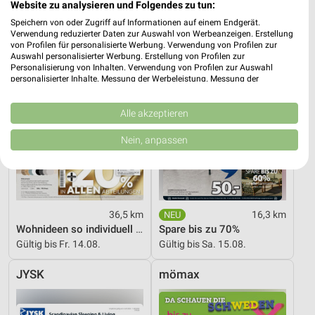
XXXLutz
JYSK
Website zu analysieren und Folgendes zu tun:
Speichern von oder Zugriff auf Informationen auf einem Endgerät.
Verwendung reduzierter Daten zur Auswahl von Werbeanzeigen. Erstellung
von Profilen für personalisierte Werbung. Verwendung von Profilen zur
Auswahl personalisierter Werbung. Erstellung von Profilen zur
Personalisierung von Inhalten. Verwendung von Profilen zur Auswahl
personalisierter Inhalte. Messung der Werbeleistung. Messung der
Performance von Inhalten. Analyse von Zielgruppen durch Statistiken oder
Kombinationen von Daten aus verschiedenen Quellen. Entwicklung und
Verbesserung der Angebote. Verwendung reduzierter Daten zur Auswahl
Alle akzeptieren
von Inhalten.
Daten können außerhalb der Europäischen Union weitergegeben und in die
Nein, anpassen
USA gesendet werden.
Ihre Einwilligung und die cookie Richtlinie gelten ausschließlich für diese
Website/App.
Partnerliste anzeigen (1 IAB-Anbieter)
Wir nutzen Ihre Daten für folgende Zwecke:
36,5 km
16,3 km
IAB-Verarbeitungszwecke:
Wohnideen so individuell wie du!
Spare bis zu 70%
Gültig bis Fr. 14.08.
Gültig bis Sa. 15.08.
Speichern von oder Zugriff auf Informationen
auf einem Endgerät
JYSK
mömax
Verwendung reduzierter Daten zur Auswahl von
Werbeanzeigen