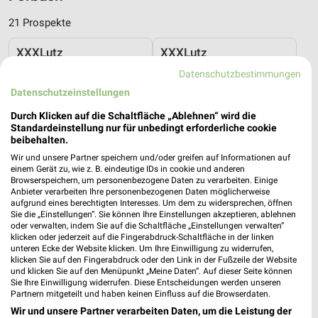
21 Prospekte
XXXLutz
XXXLutz
Datenschutzbestimmungen
Datenschutzeinstellungen
Durch Klicken auf die Schaltfläche „Ablehnen“ wird die
Standardeinstellung nur für unbedingt erforderliche cookie
beibehalten.
Wir und unsere Partner speichern und/oder greifen auf Informationen auf
einem Gerät zu, wie z. B. eindeutige IDs in cookie und anderen
Browserspeichern, um personenbezogene Daten zu verarbeiten. Einige
Anbieter verarbeiten Ihre personenbezogenen Daten möglicherweise
aufgrund eines berechtigten Interesses. Um dem zu widersprechen, öffnen
Sie die „Einstellungen“. Sie können Ihre Einstellungen akzeptieren, ablehnen
oder verwalten, indem Sie auf die Schaltfläche „Einstellungen verwalten“
klicken oder jederzeit auf die Fingerabdruck-Schaltfläche in der linken
unteren Ecke der Website klicken. Um Ihre Einwilligung zu widerrufen,
klicken Sie auf den Fingerabdruck oder den Link in der Fußzeile der Website
36,5 km
36,5 km
und klicken Sie auf den Menüpunkt „Meine Daten“. Auf dieser Seite können
Wohnenpreishits
Matratzen
Sie Ihre Einwilligung widerrufen. Diese Entscheidungen werden unseren
Gültig bis Fr. 14.08.
Gültig bis Fr. 14.08.
Partnern mitgeteilt und haben keinen Einfluss auf die Browserdaten.
Wir und unsere Partner verarbeiten Daten, um die Leistung der