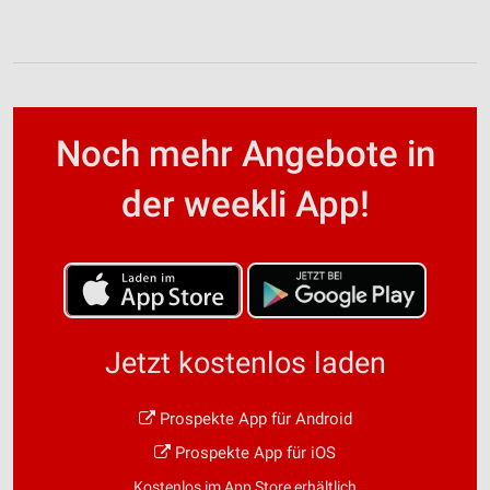
Noch mehr Angebote in
der weekli App!
Jetzt kostenlos laden
Prospekte App für Android
Prospekte App für iOS
Kostenlos im App Store erhältlich