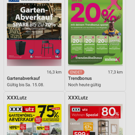
Erstellung von Profilen für personalisierte
Werbung
Verwendung von Profilen zur Auswahl
personalisierter Werbung
Erstellung von Profilen zur Personalisierung
von Inhalten
Verwendung von Profilen zur Auswahl
personalisierter Inhalte
16,3 km
17,3 km
Messung der Werbeleistung
Gartenabverkauf
Trendbonus
Gültig bis Sa. 15.08.
Noch heute gültig
Messung der Performance von Inhalten
XXXLutz
XXXLutz
Analyse von Zielgruppen durch Statistiken oder
Kombinationen von Daten aus verschiedenen
Quellen
Entwicklung und Verbesserung der Angebote