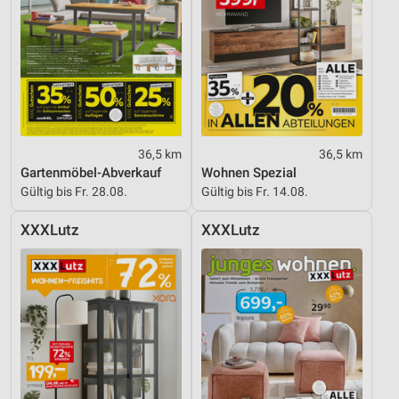
Verwendung reduzierter Daten zur Auswahl von
Inhalten
IAB-Besonderheiten:
Verwendung genauer Standortdaten
Geräte anhand von aktiv angeforderten
Informationen identifizieren
36,5 km
36,5 km
Nicht-IAB-Verarbeitungszwecke:
Gartenmöbel-Abverkauf
Wohnen Spezial
Notwendig
Gültig bis Fr. 28.08.
Gültig bis Fr. 14.08.
Performance
XXXLutz
XXXLutz
Funktional
Werbung