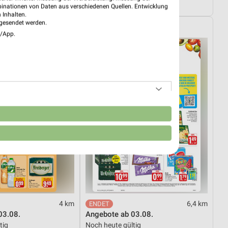
tig
Gültig bis Mi. 12.08.
binationen von Daten aus verschiedenen Quellen. Entwicklung
 Inhalten.
gesendet werden.
EDEKA
e/App.
n
4 km
6,4 km
03.08.
Angebote ab 03.08.
tig
Noch heute gültig