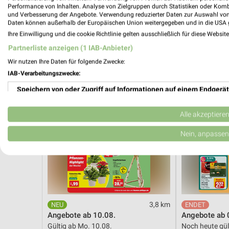
Gültig bis Fr. 14.08.
Noch heute gül
Performance von Inhalten. Analyse von Zielgruppen durch Statistiken oder Kom
und Verbesserung der Angebote. Verwendung reduzierter Daten zur Auswahl von
Daten können außerhalb der Europäischen Union weitergegeben und in die USA 
Thomas Philipps
REWE
Ihre Einwilligung und die cookie Richtlinie gelten ausschließlich für diese Websit
Partnerliste anzeigen (1 IAB-Anbieter)
Wir nutzen Ihre Daten für folgende Zwecke:
IAB-Verarbeitungszwecke:
Speichern von oder Zugriff auf Informationen auf einem Endgerät
Verwendung reduzierter Daten zur Auswahl von Werbeanzeigen
Alle akzeptiere
Erstellung von Profilen für personalisierte Werbung
Nein, anpassen
Verwendung von Profilen zur Auswahl personalisierter Werbung
Erstellung von Profilen zur Personalisierung von Inhalten
Verwendung von Profilen zur Auswahl personalisierter Inhalte
3,8 km
Angebote ab 10.08.
Angebote ab 
Messung der Werbeleistung
Gültig ab Mo. 10.08.
Noch heute gül