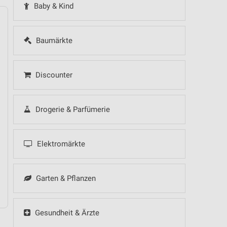
Baby & Kind
Baumärkte
14
Fr
15
Sa
16
So
17
Mo
18
Di
19
Mi
Discounter
Drogerie & Parfümerie
Elektromärkte
10.08.
Garten & Pflanzen
Gesundheit & Ärzte