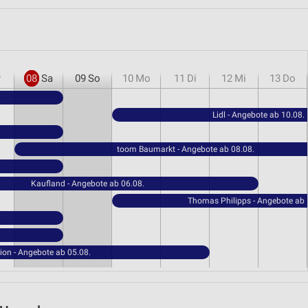
r
08
Sa
09
So
10
Mo
11
Di
12
Mi
13
Do
Lidl - Angebote ab 10.08.
toom Baumarkt - Angebote ab 08.08.
Kaufland - Angebote ab 06.08.
Thomas Philipps - Angebote ab 
ion - Angebote ab 05.08.