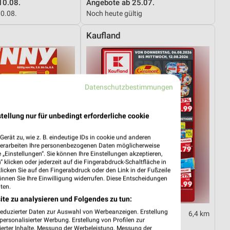
10.08.
Angebote ab 25.07.
10.08.
Noch heute gültig
Kaufland
Datenschutzbestimmungen
tellung nur für unbedingt erforderliche cookie
erät zu, wie z. B. eindeutige IDs in cookie und anderen
verarbeiten Ihre personenbezogenen Daten möglicherweise
„Einstellungen“. Sie können Ihre Einstellungen akzeptieren,
 klicken oder jederzeit auf die Fingerabdruck-Schaltfläche in
klicken Sie auf den Fingerabdruck oder den Link in der Fußzeile
önnen Sie Ihre Einwilligung widerrufen. Diese Entscheidungen
ten.
ite zu analysieren und Folgendes zu tun:
reduzierter Daten zur Auswahl von Werbeanzeigen. Erstellung
6,8 km
6,4 km
ersonalisierter Werbung. Erstellung von Profilen zur
03.08.
Angebote ab 06.08.
ierter Inhalte. Messung der Werbeleistung. Messung der