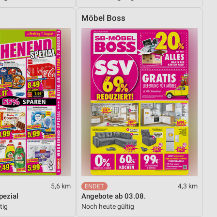
Möbel Boss
von Daten aus verschiedenen
ren
5,6 km
4,3 km
ezial
Angebote ab 03.08.
tig
Noch heute gültig