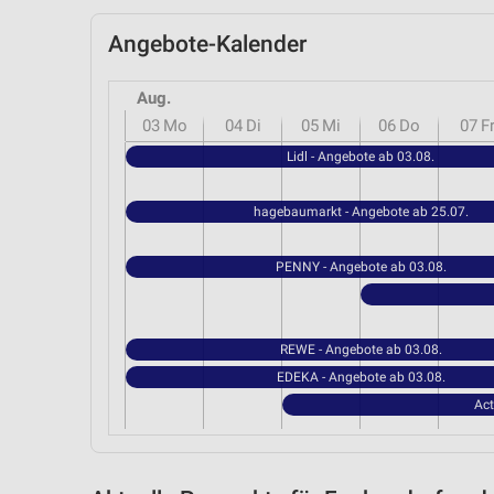
Angebote-Kalender
Aug.
03
Mo
04
Di
05
Mi
06
Do
07
F
Lidl - Angebote ab 03.08.
hagebaumarkt - Angebote ab 25.07.
PENNY - Angebote ab 03.08.
REWE - Angebote ab 03.08.
EDEKA - Angebote ab 03.08.
Act