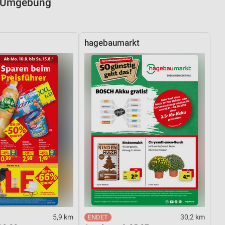
nd Umgebung
hagebaumarkt
5,9 km
30,2 km