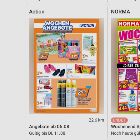
Messung der Performance von Inhalten
Action
NORMA
Analyse von Zielgruppen durch Statistiken oder Kombinationen 
Quellen
Entwicklung und Verbesserung der Angebote
Verwendung reduzierter Daten zur Auswahl von Inhalten
IAB-Besonderheiten:
Verwendung genauer Standortdaten
Geräte anhand von aktiv angeforderten Informationen identifizie
Nicht-IAB-Verarbeitungszwecke:
Notwendig
Performance
22,6 km
Angebote ab 05.08.
Wochenend Sp
Funktional
Gültig bis Di. 11.08.
Noch heute gül
Werbung