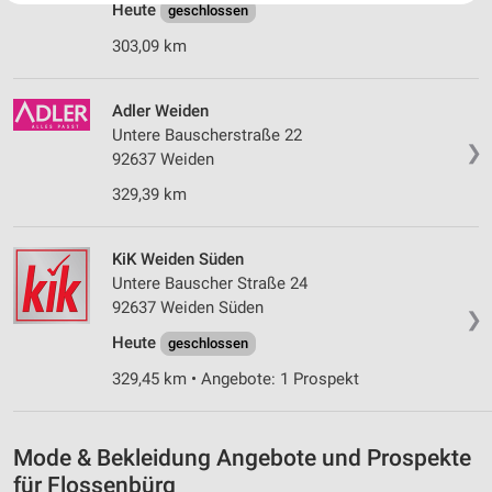
Heute
Website/App.
geschlossen
Partnerliste anzeigen (1 IAB-Anbieter)
303,09 km
Wir nutzen Ihre Daten für folgende Zwecke:
IAB-Verarbeitungszwecke:
Adler Weiden
Speichern von oder Zugriff auf Informationen
Untere Bauscherstraße 22
auf einem Endgerät
❯
92637 Weiden
Verwendung reduzierter Daten zur Auswahl von
329,39 km
Werbeanzeigen
Erstellung von Profilen für personalisierte
KiK Weiden Süden
Werbung
Untere Bauscher Straße 24
92637 Weiden Süden
❯
Verwendung von Profilen zur Auswahl
personalisierter Werbung
Heute
geschlossen
329,45 km • Angebote: 1 Prospekt
Erstellung von Profilen zur Personalisierung
von Inhalten
Verwendung von Profilen zur Auswahl
Mode & Bekleidung Angebote und Prospekte
personalisierter Inhalte
für Flossenbürg