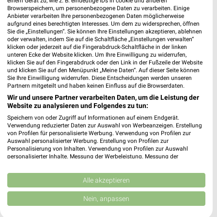
einem Gerät zu, wie z. B. eindeutige IDs in cookie und anderen
Browserspeichern, um personenbezogene Daten zu verarbeiten. Einige
Anbieter verarbeiten Ihre personenbezogenen Daten möglicherweise
Apollo Weiden
aufgrund eines berechtigten Interesses. Um dem zu widersprechen, öffnen
Sie die „Einstellungen“. Sie können Ihre Einstellungen akzeptieren, ablehnen
Max-Reger-Str. 21
oder verwalten, indem Sie auf die Schaltfläche „Einstellungen verwalten“
92637 Weiden
❯
klicken oder jederzeit auf die Fingerabdruck-Schaltfläche in der linken
unteren Ecke der Website klicken. Um Ihre Einwilligung zu widerrufen,
Heute
geschlossen
klicken Sie auf den Fingerabdruck oder den Link in der Fußzeile der Website
und klicken Sie auf den Menüpunkt „Meine Daten“. Auf dieser Seite können
328,25 km
Sie Ihre Einwilligung widerrufen. Diese Entscheidungen werden unseren
Partnern mitgeteilt und haben keinen Einfluss auf die Browserdaten.
Wir und unsere Partner verarbeiten Daten, um die Leistung der
NKD Windischeschenbach
Website zu analysieren und Folgendes zu tun:
Neustädter Str. 66
Speichern von oder Zugriff auf Informationen auf einem Endgerät.
92670 Windischeschenbach
Verwendung reduzierter Daten zur Auswahl von Werbeanzeigen. Erstellung
❯
von Profilen für personalisierte Werbung. Verwendung von Profilen zur
Heute
geschlossen
Auswahl personalisierter Werbung. Erstellung von Profilen zur
Personalisierung von Inhalten. Verwendung von Profilen zur Auswahl
315,17 km • Angebote: 2 Prospekte
personalisierter Inhalte. Messung der Werbeleistung. Messung der
Performance von Inhalten. Analyse von Zielgruppen durch Statistiken oder
Kombinationen von Daten aus verschiedenen Quellen. Entwicklung und
Verbesserung der Angebote. Verwendung reduzierter Daten zur Auswahl
Alle akzeptieren
Apollo Tirschenreuth
von Inhalten.
Maximilianplatz 19
Daten können außerhalb der Europäischen Union weitergegeben und in die
Nein, anpassen
USA gesendet werden.
95643 Tirschenreuth
❯
Ihre Einwilligung und die cookie Richtlinie gelten ausschließlich für diese