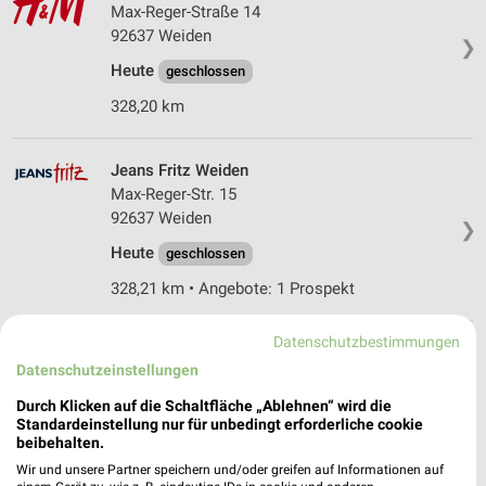
Max-Reger-Straße 14
92637 Weiden
❯
Heute
geschlossen
328,20 km
Jeans Fritz Weiden
Max-Reger-Str. 15
92637 Weiden
❯
Heute
geschlossen
328,21 km • Angebote: 1 Prospekt
Datenschutzbestimmungen
Tchibo Filiale mit Kaffee Bar Weiden
Datenschutzeinstellungen
Max-Reger-Strasse 15
92637 Weiden
Durch Klicken auf die Schaltfläche „Ablehnen“ wird die
❯
Standardeinstellung nur für unbedingt erforderliche cookie
Heute
geschlossen
beibehalten.
328,21 km • Angebote: 5 Prospekte
Wir und unsere Partner speichern und/oder greifen auf Informationen auf