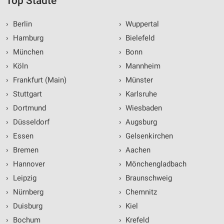
Top Städte
›
Berlin
›
Wuppertal
›
Hamburg
›
Bielefeld
›
München
›
Bonn
›
Köln
›
Mannheim
›
Frankfurt (Main)
›
Münster
›
Stuttgart
›
Karlsruhe
›
Dortmund
›
Wiesbaden
›
Düsseldorf
›
Augsburg
›
Essen
›
Gelsenkirchen
›
Bremen
›
Aachen
›
Hannover
›
Mönchengladbach
›
Leipzig
›
Braunschweig
›
Nürnberg
›
Chemnitz
›
Duisburg
›
Kiel
›
Bochum
›
Krefeld