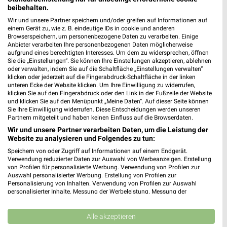
beibehalten.
7,6 km
12,2 km
Wir und unsere Partner speichern und/oder greifen auf Informationen auf
einem Gerät zu, wie z. B. eindeutige IDs in cookie und anderen
Angebote ab 17.08.
Mo-Mi Angebote ab 10.08.
Browserspeichern, um personenbezogene Daten zu verarbeiten. Einige
Gültig ab Mo. 17.08.
Gültig ab Mo. 10.08.
Anbieter verarbeiten Ihre personenbezogenen Daten möglicherweise
aufgrund eines berechtigten Interesses. Um dem zu widersprechen, öffnen
Sie die „Einstellungen“. Sie können Ihre Einstellungen akzeptieren, ablehnen
PENNY
XXXLutz
oder verwalten, indem Sie auf die Schaltfläche „Einstellungen verwalten“
klicken oder jederzeit auf die Fingerabdruck-Schaltfläche in der linken
unteren Ecke der Website klicken. Um Ihre Einwilligung zu widerrufen,
klicken Sie auf den Fingerabdruck oder den Link in der Fußzeile der Website
und klicken Sie auf den Menüpunkt „Meine Daten“. Auf dieser Seite können
Sie Ihre Einwilligung widerrufen. Diese Entscheidungen werden unseren
Partnern mitgeteilt und haben keinen Einfluss auf die Browserdaten.
Wir und unsere Partner verarbeiten Daten, um die Leistung der
Website zu analysieren und Folgendes zu tun:
Speichern von oder Zugriff auf Informationen auf einem Endgerät.
Verwendung reduzierter Daten zur Auswahl von Werbeanzeigen. Erstellung
von Profilen für personalisierte Werbung. Verwendung von Profilen zur
Auswahl personalisierter Werbung. Erstellung von Profilen zur
Personalisierung von Inhalten. Verwendung von Profilen zur Auswahl
personalisierter Inhalte. Messung der Werbeleistung. Messung der
Performance von Inhalten. Analyse von Zielgruppen durch Statistiken oder
Kombinationen von Daten aus verschiedenen Quellen. Entwicklung und
7,2 km
18,9 km
Verbesserung der Angebote. Verwendung reduzierter Daten zur Auswahl
Alle akzeptieren
Angebote ab 10.08.
Wohnen Spezial
von Inhalten.