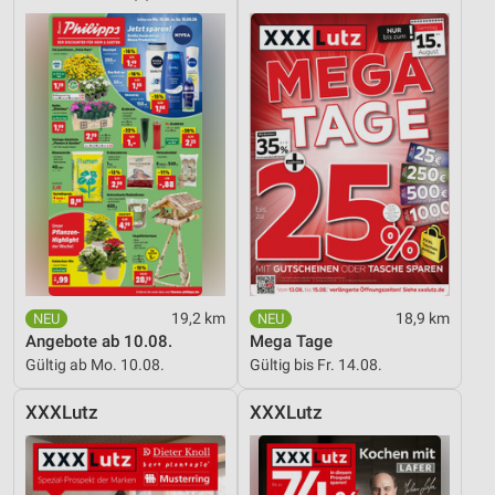
Verwendung von Profilen zur Auswahl
personalisierter Inhalte
Messung der Werbeleistung
Messung der Performance von Inhalten
Analyse von Zielgruppen durch Statistiken oder
Kombinationen von Daten aus verschiedenen
Quellen
Entwicklung und Verbesserung der Angebote
Verwendung reduzierter Daten zur Auswahl von
Inhalten
19,2 km
18,9 km
Angebote ab 10.08.
Mega Tage
IAB-Besonderheiten:
Gültig ab Mo. 10.08.
Gültig bis Fr. 14.08.
Verwendung genauer Standortdaten
XXXLutz
XXXLutz
Geräte anhand von aktiv angeforderten
Informationen identifizieren
Nicht-IAB-Verarbeitungszwecke: