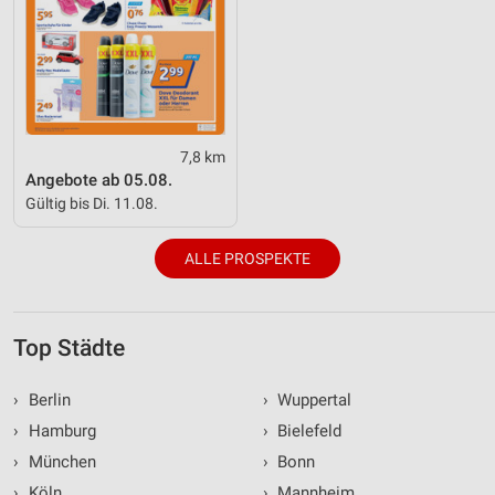
7,8 km
Angebote ab 05.08.
Gültig bis Di. 11.08.
ALLE PROSPEKTE
Top Städte
›
Berlin
›
Wuppertal
›
Hamburg
›
Bielefeld
›
München
›
Bonn
›
Köln
›
Mannheim