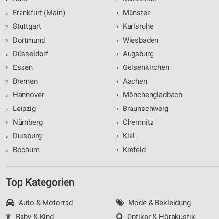
›
Frankfurt (Main)
›
Münster
›
Stuttgart
›
Karlsruhe
›
Dortmund
›
Wiesbaden
›
Düsseldorf
›
Augsburg
›
Essen
›
Gelsenkirchen
›
Bremen
›
Aachen
›
Hannover
›
Mönchengladbach
›
Leipzig
›
Braunschweig
›
Nürnberg
›
Chemnitz
›
Duisburg
›
Kiel
›
Bochum
›
Krefeld
Top Kategorien
Auto & Motorrad
Mode & Bekleidung
Baby & Kind
Optiker & Hörakustik