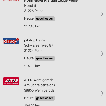
Hoffmeister Kraftfahrzeuge Peine
Horst 5
31226 Peine
❯
Heute
geschlossen
217,46 km
pitstop Peine
Schwarzer Weg 87
31224 Peine
❯
Heute
geschlossen
215,86 km
A.T.U Wernigerode
Am Schreiberteich 6
38855 Wernigerode
❯
Heute
geschlossen
194,00 km