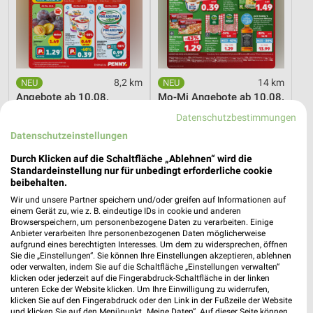
8,2 km
14 km
Angebote ab 10.08.
Mo-Mi Angebote ab 10.08.
Gültig ab Mo. 10.08.
Gültig ab Mo. 10.08.
Datenschutzbestimmungen
Datenschutzeinstellungen
XXXLutz
XXXLutz
Durch Klicken auf die Schaltfläche „Ablehnen“ wird die
Standardeinstellung nur für unbedingt erforderliche cookie
beibehalten.
Wir und unsere Partner speichern und/oder greifen auf Informationen auf
einem Gerät zu, wie z. B. eindeutige IDs in cookie und anderen
Browserspeichern, um personenbezogene Daten zu verarbeiten. Einige
Anbieter verarbeiten Ihre personenbezogenen Daten möglicherweise
aufgrund eines berechtigten Interesses. Um dem zu widersprechen, öffnen
Sie die „Einstellungen“. Sie können Ihre Einstellungen akzeptieren, ablehnen
oder verwalten, indem Sie auf die Schaltfläche „Einstellungen verwalten“
klicken oder jederzeit auf die Fingerabdruck-Schaltfläche in der linken
unteren Ecke der Website klicken. Um Ihre Einwilligung zu widerrufen,
klicken Sie auf den Fingerabdruck oder den Link in der Fußzeile der Website
und klicken Sie auf den Menüpunkt „Meine Daten“. Auf dieser Seite können