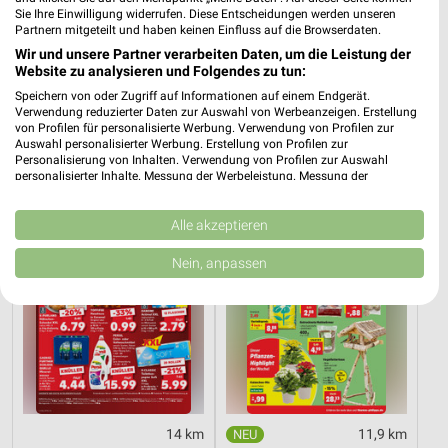
Sie Ihre Einwilligung widerrufen. Diese Entscheidungen werden unseren
Partnern mitgeteilt und haben keinen Einfluss auf die Browserdaten.
34,4 km
34,4 km
Wir und unsere Partner verarbeiten Daten, um die Leistung der
Website zu analysieren und Folgendes zu tun:
Dieter Knoll
Wohnen Spezial
Gültig bis Fr. 14.08.
Gültig bis Fr. 14.08.
Speichern von oder Zugriff auf Informationen auf einem Endgerät.
Verwendung reduzierter Daten zur Auswahl von Werbeanzeigen. Erstellung
von Profilen für personalisierte Werbung. Verwendung von Profilen zur
Kaufland
Thomas Philipps
Auswahl personalisierter Werbung. Erstellung von Profilen zur
Personalisierung von Inhalten. Verwendung von Profilen zur Auswahl
personalisierter Inhalte. Messung der Werbeleistung. Messung der
Performance von Inhalten. Analyse von Zielgruppen durch Statistiken oder
Kombinationen von Daten aus verschiedenen Quellen. Entwicklung und
Verbesserung der Angebote. Verwendung reduzierter Daten zur Auswahl
Alle akzeptieren
von Inhalten.
Daten können außerhalb der Europäischen Union weitergegeben und in die
Nein, anpassen
USA gesendet werden.
Ihre Einwilligung und die cookie Richtlinie gelten ausschließlich für diese
Website/App.
Partnerliste anzeigen (1 IAB-Anbieter)
Wir nutzen Ihre Daten für folgende Zwecke:
IAB-Verarbeitungszwecke:
Speichern von oder Zugriff auf Informationen
14 km
11,9 km
auf einem Endgerät