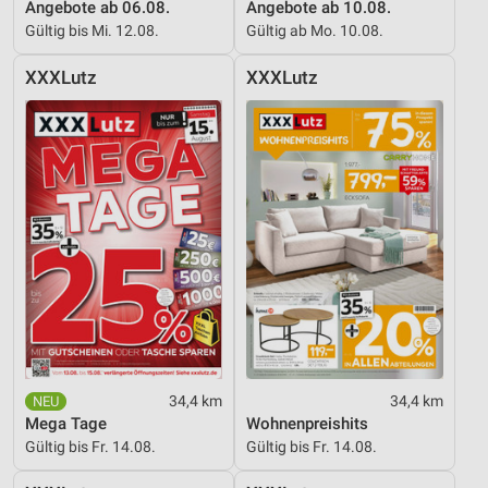
Angebote ab 06.08.
Angebote ab 10.08.
Verwendung reduzierter Daten zur Auswahl von
Gültig bis Mi. 12.08.
Gültig ab Mo. 10.08.
Werbeanzeigen
XXXLutz
XXXLutz
Erstellung von Profilen für personalisierte
Werbung
Verwendung von Profilen zur Auswahl
personalisierter Werbung
Erstellung von Profilen zur Personalisierung
von Inhalten
Verwendung von Profilen zur Auswahl
personalisierter Inhalte
Messung der Werbeleistung
Messung der Performance von Inhalten
34,4 km
34,4 km
Mega Tage
Wohnenpreishits
Analyse von Zielgruppen durch Statistiken oder
Gültig bis Fr. 14.08.
Gültig bis Fr. 14.08.
Kombinationen von Daten aus verschiedenen
Quellen