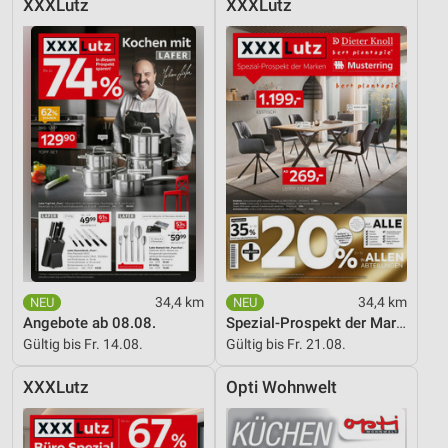
XXXLutz
XXXLutz
Entwicklung und Verbesserung der Angebote
Verwendung reduzierter Daten zur Auswahl von
Inhalten
IAB-Besonderheiten:
Verwendung genauer Standortdaten
Geräte anhand von aktiv angeforderten
Informationen identifizieren
Nicht-IAB-Verarbeitungszwecke:
Notwendig
34,4 km
34,4 km
Performance
Angebote ab 08.08.
Spezial-Prospekt der Marken
Gültig bis Fr. 14.08.
Gültig bis Fr. 21.08.
Funktional
XXXLutz
Opti Wohnwelt
Werbung