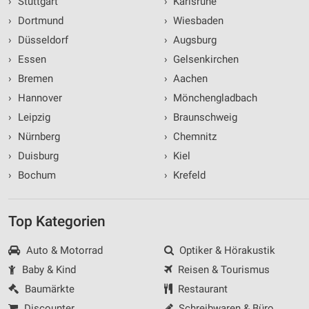
›
Stuttgart
›
Karlsruhe
›
Dortmund
›
Wiesbaden
›
Düsseldorf
›
Augsburg
›
Essen
›
Gelsenkirchen
›
Bremen
›
Aachen
›
Hannover
›
Mönchengladbach
›
Leipzig
›
Braunschweig
›
Nürnberg
›
Chemnitz
›
Duisburg
›
Kiel
›
Bochum
›
Krefeld
Top Kategorien
Auto & Motorrad
Optiker & Hörakustik
Baby & Kind
Reisen & Tourismus
Baumärkte
Restaurant
Discounter
Schreibwaren & Büro