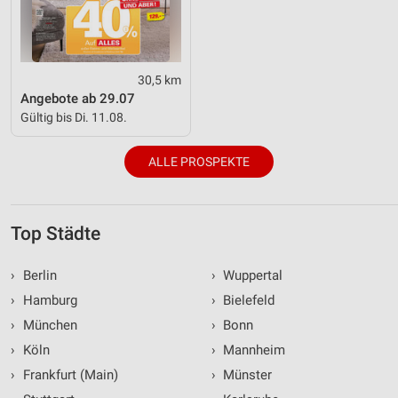
30,5 km
Angebote ab 29.07
Gültig bis Di. 11.08.
ALLE PROSPEKTE
Top Städte
›
Berlin
›
Wuppertal
›
Hamburg
›
Bielefeld
›
München
›
Bonn
›
Köln
›
Mannheim
›
Frankfurt (Main)
›
Münster