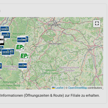
h
⛶
Leaflet
|
©
OpenStreetMap
contributors
 Informationen (Öffnungszeiten & Route) zur Filiale zu erhalten.