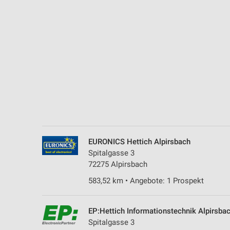
Messung der Performance von Inhalten
Analyse von Zielgruppen durch Statistiken oder Kombinationen 
Quellen
Entwicklung und Verbesserung der Angebote
Verwendung reduzierter Daten zur Auswahl von Inhalten
IAB-Besonderheiten:
Verwendung genauer Standortdaten
Geräte anhand von aktiv angeforderten Informationen identifizie
EURONICS Hettich Alpirsbach
Nicht-IAB-Verarbeitungszwecke:
Spitalgasse 3
72275 Alpirsbach
Notwendig
583,52 km • Angebote: 1 Prospekt
Performance
Funktional
EP:Hettich Informationstechnik Alpirsba
Spitalgasse 3
Werbung