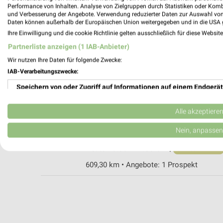
Performance von Inhalten. Analyse von Zielgruppen durch Statistiken oder Kom
und Verbesserung der Angebote. Verwendung reduzierter Daten zur Auswahl von
Daten können außerhalb der Europäischen Union weitergegeben und in die USA 
EURONICS Billian Lahr
Ihre Einwilligung und die cookie Richtlinie gelten ausschließlich für diese Websit
Reichenb. Hauptstr.70
Partnerliste anzeigen (1 IAB-Anbieter)
77933 Lahr
Wir nutzen Ihre Daten für folgende Zwecke:
Heute 09:00 - 12:30 14:30 - 18:00 Uhr |
IAB-Verarbeitungszwecke:
606,06 km • Angebote: 1 Prospekt
Speichern von oder Zugriff auf Informationen auf einem Endgerät
Verwendung reduzierter Daten zur Auswahl von Werbeanzeigen
MediaMarkt Saturn Lahr
Alle akzeptiere
Im Götzmann 8
Erstellung von Profilen für personalisierte Werbung
Nein, anpassen
77933 Lahr
Heute 10:00 - 19:00 Uhr |
Verwendung von Profilen zur Auswahl personalisierter Werbung
Öffnet in 2 Min.
609,30 km • Angebote: 1 Prospekt
Erstellung von Profilen zur Personalisierung von Inhalten
Verwendung von Profilen zur Auswahl personalisierter Inhalte
Messung der Werbeleistung