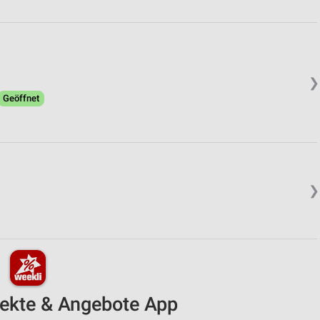
❯
Geöffnet
❯
pekte & Angebote App