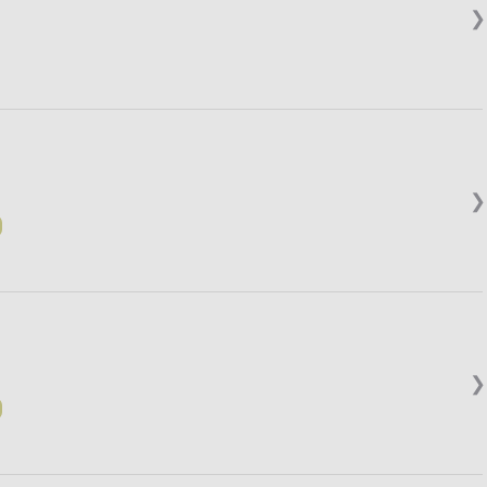
❯
❯
❯