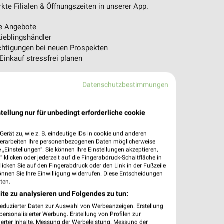
te Filialen & Öffnungszeiten in unserer App.
e Angebote
ieblingshändler
htigungen bei neuen Prospekten
 Einkauf stressfrei planen
 App jetzt laden oder QR-Code scannen.
Datenschutzbestimmungen
tellung nur für unbedingt erforderliche cookie
erät zu, wie z. B. eindeutige IDs in cookie und anderen
verarbeiten Ihre personenbezogenen Daten möglicherweise
„Einstellungen“. Sie können Ihre Einstellungen akzeptieren,
 klicken oder jederzeit auf die Fingerabdruck-Schaltfläche in
klicken Sie auf den Fingerabdruck oder den Link in der Fußzeile
önnen Sie Ihre Einwilligung widerrufen. Diese Entscheidungen
ten.
ite zu analysieren und Folgendes zu tun:
reduzierter Daten zur Auswahl von Werbeanzeigen. Erstellung
ersonalisierter Werbung. Erstellung von Profilen zur
ierter Inhalte. Messung der Werbeleistung. Messung der