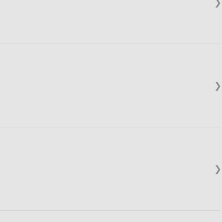
❯
❯
❯