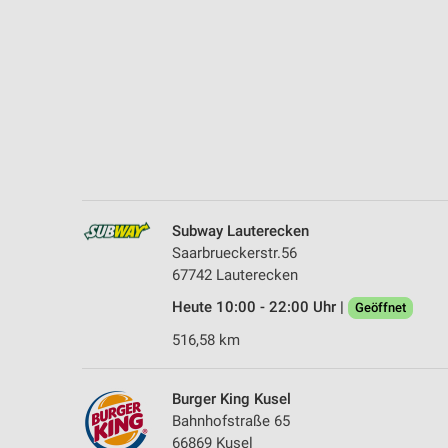
Messung der Performance von Inhalten
Analyse von Zielgruppen durch Statistiken oder Kombinationen 
Quellen
Entwicklung und Verbesserung der Angebote
Verwendung reduzierter Daten zur Auswahl von Inhalten
IAB-Besonderheiten:
Verwendung genauer Standortdaten
Subway Lauterecken
Saarbrueckerstr.56
Geräte anhand von aktiv angeforderten Informationen identifizie
67742 Lauterecken
Nicht-IAB-Verarbeitungszwecke:
Heute 10:00 - 22:00 Uhr |
Geöffnet
Notwendig
516,58 km
Performance
Burger King Kusel
Funktional
Bahnhofstraße 65
66869 Kusel
Werbung