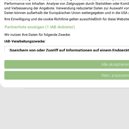
Subway Baumholder
Performance von Inhalten. Analyse von Zielgruppen durch Statistiken oder Kom
und Verbesserung der Angebote. Verwendung reduzierter Daten zur Auswahl von
AAFES Main Store
Daten können außerhalb der Europäischen Union weitergegeben und in die USA 
55774 Baumholder
Ihre Einwilligung und die cookie Richtlinie gelten ausschließlich für diese Websit
Heute 08:00 - 19:00 Uhr |
Schließt in 1 Min
Partnerliste anzeigen (1 IAB-Anbieter)
532,31 km
Wir nutzen Ihre Daten für folgende Zwecke:
IAB-Verarbeitungszwecke:
Speichern von oder Zugriff auf Informationen auf einem Endgerät
McDonald's Baumholder
Ringstraße 1
Verwendung reduzierter Daten zur Auswahl von Werbeanzeigen
55774 Baumholder
Alle akzeptiere
Heute 07:00 - 01:00 Uhr |
Geöffnet
Erstellung von Profilen für personalisierte Werbung
Nein, anpassen
533,06 km
Verwendung von Profilen zur Auswahl personalisierter Werbung
Erstellung von Profilen zur Personalisierung von Inhalten
Verwendung von Profilen zur Auswahl personalisierter Inhalte
Messung der Werbeleistung