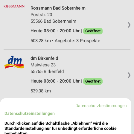
Rossmann Bad Sobernheim
Poststr. 20
55566 Bad Sobernheim
❯
Heute 08:00 - 20:00 Uhr |
Geöffnet
503,28 km • Angebote: 3 Prospekte
dm Birkenfeld
Maiwiese 23
55765 Birkenfeld
❯
Heute 08:00 - 20:00 Uhr |
Geöffnet
539,38 km
Datenschutzbestimmungen
Rossmann Morbach
Datenschutzeinstellungen
Bischofsdhroner Str. 7
54497 Morbach
Durch Klicken auf die Schaltfläche „Ablehnen“ wird die
❯
Standardeinstellung nur für unbedingt erforderliche cookie
Heute 08:00 - 20:00 Uhr |
Geöffnet
beibehalten.