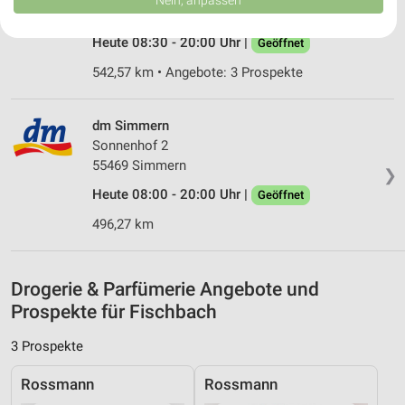
USA gesendet werden.
66629 Freisen
❯
Ihre Einwilligung und die cookie Richtlinie gelten ausschließlich für diese
Heute 08:30 - 20:00 Uhr |
Website/App.
Geöffnet
Partnerliste anzeigen (1 IAB-Anbieter)
542,57 km • Angebote: 3 Prospekte
Wir nutzen Ihre Daten für folgende Zwecke:
IAB-Verarbeitungszwecke:
dm Simmern
Speichern von oder Zugriff auf Informationen
Sonnenhof 2
auf einem Endgerät
55469 Simmern
❯
Verwendung reduzierter Daten zur Auswahl von
Heute 08:00 - 20:00 Uhr |
Geöffnet
Werbeanzeigen
496,27 km
Erstellung von Profilen für personalisierte
Werbung
Drogerie & Parfümerie Angebote und
Verwendung von Profilen zur Auswahl
Prospekte für Fischbach
personalisierter Werbung
3 Prospekte
Erstellung von Profilen zur Personalisierung
von Inhalten
Rossmann
Rossmann
Verwendung von Profilen zur Auswahl