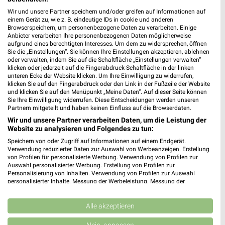
530,98 km • Angebote: 3 Prospekte
Wir und unsere Partner speichern und/oder greifen auf Informationen auf
einem Gerät zu, wie z. B. eindeutige IDs in cookie und anderen
Browserspeichern, um personenbezogene Daten zu verarbeiten. Einige
Anbieter verarbeiten Ihre personenbezogenen Daten möglicherweise
dm Kusel
aufgrund eines berechtigten Interesses. Um dem zu widersprechen, öffnen
Sie die „Einstellungen“. Sie können Ihre Einstellungen akzeptieren, ablehnen
Industriestraße 29a
oder verwalten, indem Sie auf die Schaltfläche „Einstellungen verwalten“
66869 Kusel
❯
klicken oder jederzeit auf die Fingerabdruck-Schaltfläche in der linken
unteren Ecke der Website klicken. Um Ihre Einwilligung zu widerrufen,
Heute 08:00 - 21:00 Uhr |
Geöffnet
klicken Sie auf den Fingerabdruck oder den Link in der Fußzeile der Website
und klicken Sie auf den Menüpunkt „Meine Daten“. Auf dieser Seite können
533,02 km
Sie Ihre Einwilligung widerrufen. Diese Entscheidungen werden unseren
Partnern mitgeteilt und haben keinen Einfluss auf die Browserdaten.
Wir und unsere Partner verarbeiten Daten, um die Leistung der
dm Kirchberg (Hunsrück)
Website zu analysieren und Folgendes zu tun:
Freiherr-von-Drais-Straße 5
Speichern von oder Zugriff auf Informationen auf einem Endgerät.
55481 Kirchberg (Hunsrück)
Verwendung reduzierter Daten zur Auswahl von Werbeanzeigen. Erstellung
❯
von Profilen für personalisierte Werbung. Verwendung von Profilen zur
Heute 08:00 - 20:00 Uhr |
Geöffnet
Auswahl personalisierter Werbung. Erstellung von Profilen zur
Personalisierung von Inhalten. Verwendung von Profilen zur Auswahl
505,59 km
personalisierter Inhalte. Messung der Werbeleistung. Messung der
Performance von Inhalten. Analyse von Zielgruppen durch Statistiken oder
Kombinationen von Daten aus verschiedenen Quellen. Entwicklung und
Verbesserung der Angebote. Verwendung reduzierter Daten zur Auswahl
Alle akzeptieren
Rossmann Freisen
von Inhalten.
Bahnhofstr. 50 c
Daten können außerhalb der Europäischen Union weitergegeben und in die
Nein, anpassen