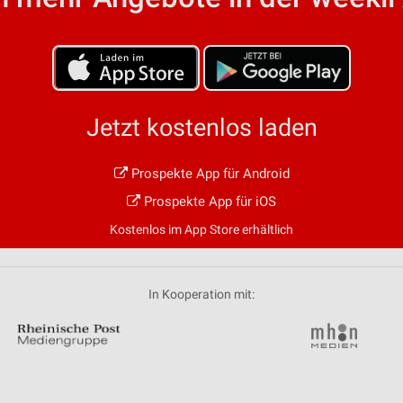
von Daten aus verschiedenen
Jetzt kostenlos laden
Prospekte App für Android
ren
Prospekte App für iOS
Kostenlos im App Store erhältlich
In Kooperation mit: