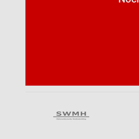
Analyse von Zielgruppen durch Statistiken oder Kombinationen 
Quellen
Entwicklung und Verbesserung der Angebote
Verwendung reduzierter Daten zur Auswahl von Inhalten
IAB-Besonderheiten:
Verwendung genauer Standortdaten
Geräte anhand von aktiv angeforderten Informationen identifizie
Nicht-IAB-Verarbeitungszwecke:
Notwendig
Performance
Funktional
Werbung