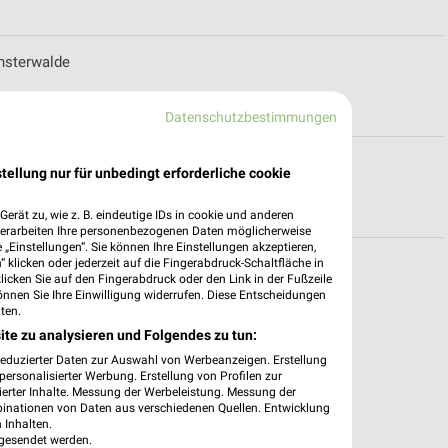
nsterwalde
Datenschutzbestimmungen
ngebote für Schipkau
tellung nur für unbedingt erforderliche cookie
erät zu, wie z. B. eindeutige IDs in cookie und anderen
verarbeiten Ihre personenbezogenen Daten möglicherweise
„Einstellungen“. Sie können Ihre Einstellungen akzeptieren,
 klicken oder jederzeit auf die Fingerabdruck-Schaltfläche in
ür Lauchhammer
klicken Sie auf den Fingerabdruck oder den Link in der Fußzeile
önnen Sie Ihre Einwilligung widerrufen. Diese Entscheidungen
ten.
ite zu analysieren und Folgendes zu tun:
reduzierter Daten zur Auswahl von Werbeanzeigen. Erstellung
ersonalisierter Werbung. Erstellung von Profilen zur
ierter Inhalte. Messung der Werbeleistung. Messung der
binationen von Daten aus verschiedenen Quellen. Entwicklung
 Inhalten.
gesendet werden.