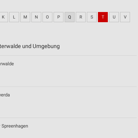
K
L
M
N
O
P
Q
R
S
T
U
V
nsterwalde und Umgebung
erwalde
werda
r Spreenhagen