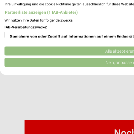
Ihre Einwilligung und die cookie Richtlinie gelten ausschließlich für diese Websit
Partnerliste anzeigen (1 IAB-Anbieter)
Wir nutzen Ihre Daten für folgende Zwecke:
IAB-Verarbeitungszwecke:
Speichern von oder Zugriff auf Informationen auf einem Endgerät
Verwendung reduzierter Daten zur Auswahl von Werbeanzeigen
Alle akzeptiere
Erstellung von Profilen für personalisierte Werbung
Nein, anpassen
Verwendung von Profilen zur Auswahl personalisierter Werbung
Erstellung von Profilen zur Personalisierung von Inhalten
Verwendung von Profilen zur Auswahl personalisierter Inhalte
Messung der Werbeleistung
Messung der Performance von Inhalten
Noch