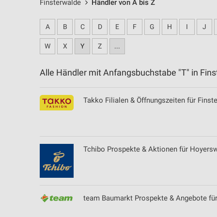
Finsterwalde
Händler von A bis Z
A
B
C
D
E
F
G
H
I
J
W
X
Y
Z
...
Alle Händler mit Anfangsbuchstabe "T" in Fi
Takko Filialen & Öffnungszeiten für Finst
Tchibo Prospekte & Aktionen für Hoyers
team Baumarkt Prospekte & Angebote fü