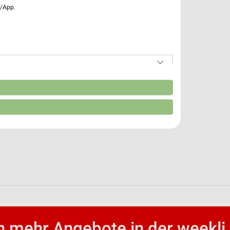
e/App.
n
 mehr Angebote in der weekli