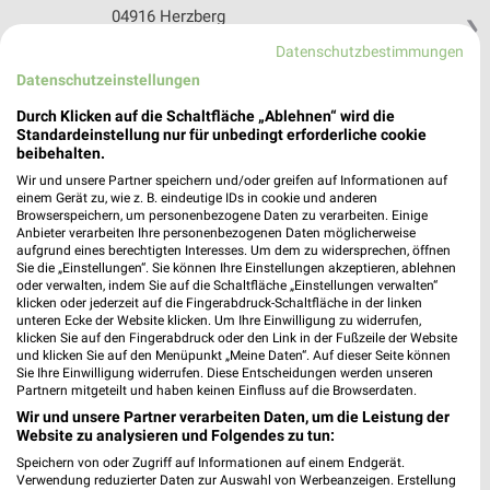
04916 Herzberg
❯
Heute 09:00 - 18:00 Uhr |
Datenschutzbestimmungen
Geöffnet
Datenschutzeinstellungen
92,23 km • Angebote: 1 Prospekt
Durch Klicken auf die Schaltfläche „Ablehnen“ wird die
Standardeinstellung nur für unbedingt erforderliche cookie
FRISTO Leippe-Torno
beibehalten.
Ernst-Thälmann-Str. 1 C
Wir und unsere Partner speichern und/oder greifen auf Informationen auf
einem Gerät zu, wie z. B. eindeutige IDs in cookie und anderen
02991 Leippe-Torno
❯
Browserspeichern, um personenbezogene Daten zu verarbeiten. Einige
Anbieter verarbeiten Ihre personenbezogenen Daten möglicherweise
Heute 08:00 - 20:00 Uhr |
Geöffnet
aufgrund eines berechtigten Interesses. Um dem zu widersprechen, öffnen
Sie die „Einstellungen“. Sie können Ihre Einstellungen akzeptieren, ablehnen
129,05 km
oder verwalten, indem Sie auf die Schaltfläche „Einstellungen verwalten“
klicken oder jederzeit auf die Fingerabdruck-Schaltfläche in der linken
unteren Ecke der Website klicken. Um Ihre Einwilligung zu widerrufen,
bilgro Getränke Lübben
klicken Sie auf den Fingerabdruck oder den Link in der Fußzeile der Website
und klicken Sie auf den Menüpunkt „Meine Daten“. Auf dieser Seite können
An der Exerzierhalle 1
Sie Ihre Einwilligung widerrufen. Diese Entscheidungen werden unseren
15907 Lübben
Partnern mitgeteilt und haben keinen Einfluss auf die Browserdaten.
❯
Wir und unsere Partner verarbeiten Daten, um die Leistung der
Heute 08:30 - 16:00 Uhr |
Schließt in 57 Min.
Website zu analysieren und Folgendes zu tun:
71,95 km • Angebote: 1 Prospekt
Speichern von oder Zugriff auf Informationen auf einem Endgerät.
Verwendung reduzierter Daten zur Auswahl von Werbeanzeigen. Erstellung