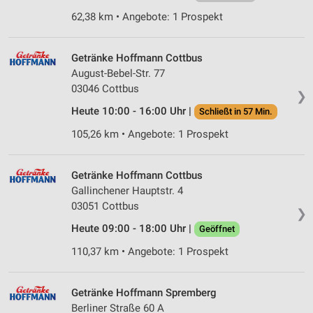
Verwendung von Profilen zur Auswahl
62,38 km • Angebote: 1 Prospekt
personalisierter Werbung
Erstellung von Profilen zur Personalisierung
Getränke Hoffmann Cottbus
von Inhalten
August-Bebel-Str. 77
03046 Cottbus
❯
Verwendung von Profilen zur Auswahl
personalisierter Inhalte
Heute 10:00 - 16:00 Uhr |
Schließt in 57 Min.
105,26 km • Angebote: 1 Prospekt
Messung der Werbeleistung
Messung der Performance von Inhalten
Getränke Hoffmann Cottbus
Gallinchener Hauptstr. 4
Analyse von Zielgruppen durch Statistiken oder
03051 Cottbus
Kombinationen von Daten aus verschiedenen
❯
Quellen
Heute 09:00 - 18:00 Uhr |
Geöffnet
Entwicklung und Verbesserung der Angebote
110,37 km • Angebote: 1 Prospekt
Verwendung reduzierter Daten zur Auswahl von
Inhalten
Getränke Hoffmann Spremberg
Berliner Straße 60 A
IAB-Besonderheiten: