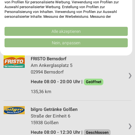
von Profilen für personalisierte Werbung. Verwendung von Profilen zur
Auswahl personalisierter Werbung. Erstellung von Profilen zur
Getränke Hoffmann Burg
Personalisierung von Inhalten. Verwendung von Profilen zur Auswahl
Raiffeisenstr. 6
personalisierter Inhalte. Messung der Werbeleistung. Messung der
03096 Burg
Performance von Inhalten. Analyse von Zielgruppen durch Statistiken oder
❯
Kombinationen von Daten aus verschiedenen Quellen. Entwicklung und
Heute 09:00 - 18:00 Uhr |
Verbesserung der Angebote. Verwendung reduzierter Daten zur Auswahl
Alle akzeptieren
Geöffnet
von Inhalten.
91,26 km • Angebote: 1 Prospekt
Daten können außerhalb der Europäischen Union weitergegeben und in die
Nein, anpassen
USA gesendet werden.
Ihre Einwilligung und die cookie Richtlinie gelten ausschließlich für diese
Website/App.
FRISTO Bernsdorf
Partnerliste anzeigen (1 IAB-Anbieter)
Am Ankerglasplatz 5
02994 Bernsdorf
Wir nutzen Ihre Daten für folgende Zwecke:
❯
IAB-Verarbeitungszwecke:
Heute 08:00 - 20:00 Uhr |
Geöffnet
Speichern von oder Zugriff auf Informationen
135,36 km
auf einem Endgerät
Verwendung reduzierter Daten zur Auswahl von
bilgro Getränke Golßen
Werbeanzeigen
Straße der Einheit 6
15938 Golßen
Erstellung von Profilen für personalisierte
❯
Werbung
Heute 08:00 - 12:30 Uhr |
Geschlossen