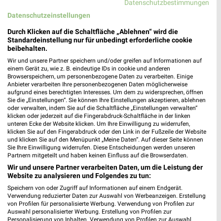
Datenschutzbestimmungen
Datenschutzeinstellungen
A.T.U Eschwege
Durch Klicken auf die Schaltfläche „Ablehnen“ wird die
Niederhoner Straße 23
Standardeinstellung nur für unbedingt erforderliche cookie
37269 Eschwege
beibehalten.
❯
Wir und unsere Partner speichern und/oder greifen auf Informationen auf
Heute 08:00 - 17:30 Uhr |
Schließt in 41 Min.
einem Gerät zu, wie z. B. eindeutige IDs in cookie und anderen
Browserspeichern, um personenbezogene Daten zu verarbeiten. Einige
274,72 km
Anbieter verarbeiten Ihre personenbezogenen Daten möglicherweise
aufgrund eines berechtigten Interesses. Um dem zu widersprechen, öffnen
Sie die „Einstellungen“. Sie können Ihre Einstellungen akzeptieren, ablehnen
oder verwalten, indem Sie auf die Schaltfläche „Einstellungen verwalten“
pitstop Eschwege
klicken oder jederzeit auf die Fingerabdruck-Schaltfläche in der linken
Bahnhofstr. 5
unteren Ecke der Website klicken. Um Ihre Einwilligung zu widerrufen,
37269 Eschwege
klicken Sie auf den Fingerabdruck oder den Link in der Fußzeile der Website
❯
und klicken Sie auf den Menüpunkt „Meine Daten“. Auf dieser Seite können
Heute 08:00 - 18:00 Uhr |
Geöffnet
Sie Ihre Einwilligung widerrufen. Diese Entscheidungen werden unseren
Partnern mitgeteilt und haben keinen Einfluss auf die Browserdaten.
273,91 km
Wir und unsere Partner verarbeiten Daten, um die Leistung der
Website zu analysieren und Folgendes zu tun:
Speichern von oder Zugriff auf Informationen auf einem Endgerät.
A.T.U Warburg
Verwendung reduzierter Daten zur Auswahl von Werbeanzeigen. Erstellung
Industriestraße 1
von Profilen für personalisierte Werbung. Verwendung von Profilen zur
Auswahl personalisierter Werbung. Erstellung von Profilen zur
34414 Warburg
❯
Personalisierung von Inhalten. Verwendung von Profilen zur Auswahl