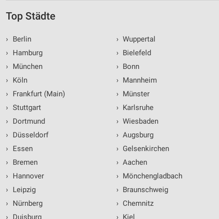
Top Städte
›
Berlin
›
Wuppertal
›
Hamburg
›
Bielefeld
›
München
›
Bonn
›
Köln
›
Mannheim
›
Frankfurt (Main)
›
Münster
›
Stuttgart
›
Karlsruhe
›
Dortmund
›
Wiesbaden
›
Düsseldorf
›
Augsburg
›
Essen
›
Gelsenkirchen
›
Bremen
›
Aachen
›
Hannover
›
Mönchengladbach
›
Leipzig
›
Braunschweig
›
Nürnberg
›
Chemnitz
›
Duisburg
›
Kiel