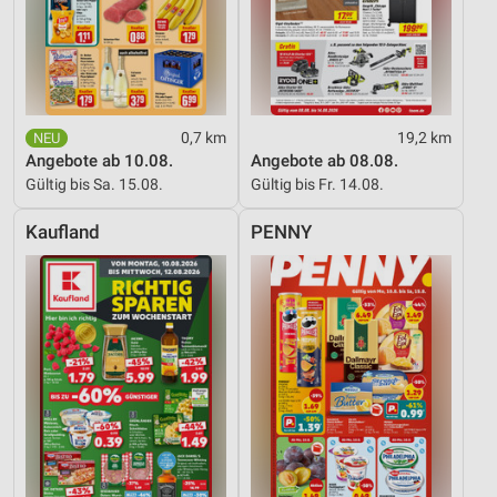
Geräte anhand von aktiv angeforderten
Informationen identifizieren
Nicht-IAB-Verarbeitungszwecke:
Notwendig
0,7 km
19,2 km
Angebote ab 10.08.
Angebote ab 08.08.
Performance
Gültig bis Sa. 15.08.
Gültig bis Fr. 14.08.
Funktional
Kaufland
PENNY
Werbung