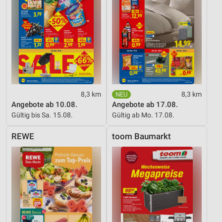
Erstellung von Profilen zur Personalisierung
von Inhalten
Verwendung von Profilen zur Auswahl
personalisierter Inhalte
Messung der Werbeleistung
8,3 km
8,3 km
Messung der Performance von Inhalten
Angebote ab 10.08.
Angebote ab 17.08.
Gültig bis Sa. 15.08.
Gültig ab Mo. 17.08.
Analyse von Zielgruppen durch Statistiken oder
Kombinationen von Daten aus verschiedenen
Quellen
REWE
toom Baumarkt
Entwicklung und Verbesserung der Angebote
Verwendung reduzierter Daten zur Auswahl von
Inhalten
IAB-Besonderheiten:
Verwendung genauer Standortdaten