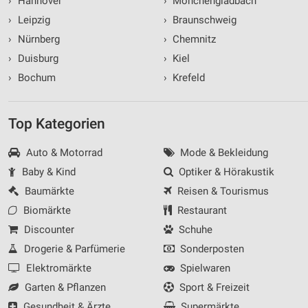
›
Hannover
›
Mönchengladbach
›
Leipzig
›
Braunschweig
›
Nürnberg
›
Chemnitz
›
Duisburg
›
Kiel
›
Bochum
›
Krefeld
Top Kategorien
Auto & Motorrad
Mode & Bekleidung
Baby & Kind
Optiker & Hörakustik
Baumärkte
Reisen & Tourismus
Biomärkte
Restaurant
Discounter
Schuhe
Drogerie & Parfümerie
Sonderposten
Elektromärkte
Spielwaren
Garten & Pflanzen
Sport & Freizeit
Gesundheit & Ärzte
Supermärkte