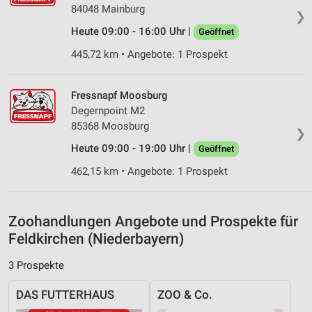
Messung der Performance von Inhalten
84048 Mainburg
❯
Analyse von Zielgruppen durch Statistiken oder
Heute 09:00 - 16:00 Uhr |
Geöffnet
Kombinationen von Daten aus verschiedenen
Quellen
445,72 km • Angebote: 1 Prospekt
Entwicklung und Verbesserung der Angebote
Fressnapf Moosburg
Degernpoint M2
Verwendung reduzierter Daten zur Auswahl von
Inhalten
85368 Moosburg
❯
IAB-Besonderheiten:
Heute 09:00 - 19:00 Uhr |
Geöffnet
Verwendung genauer Standortdaten
462,15 km • Angebote: 1 Prospekt
Geräte anhand von aktiv angeforderten
Informationen identifizieren
Zoohandlungen Angebote und Prospekte für
Nicht-IAB-Verarbeitungszwecke:
Feldkirchen (Niederbayern)
Notwendig
3 Prospekte
Performance
DAS FUTTERHAUS
ZOO & Co.
Funktional