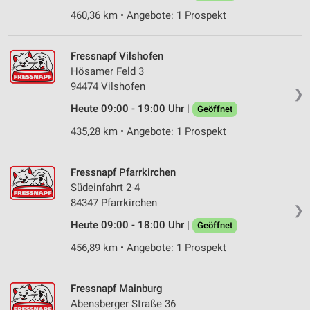
Wir nutzen Ihre Daten für folgende Zwecke:
460,36 km • Angebote: 1 Prospekt
IAB-Verarbeitungszwecke:
Speichern von oder Zugriff auf Informationen
auf einem Endgerät
Fressnapf Vilshofen
Hösamer Feld 3
Verwendung reduzierter Daten zur Auswahl von
94474 Vilshofen
❯
Werbeanzeigen
Heute 09:00 - 19:00 Uhr |
Geöffnet
Erstellung von Profilen für personalisierte
435,28 km • Angebote: 1 Prospekt
Werbung
Verwendung von Profilen zur Auswahl
Fressnapf Pfarrkirchen
personalisierter Werbung
Südeinfahrt 2-4
84347 Pfarrkirchen
Erstellung von Profilen zur Personalisierung
❯
von Inhalten
Heute 09:00 - 18:00 Uhr |
Geöffnet
Verwendung von Profilen zur Auswahl
456,89 km • Angebote: 1 Prospekt
personalisierter Inhalte
Messung der Werbeleistung
Fressnapf Mainburg
Abensberger Straße 36