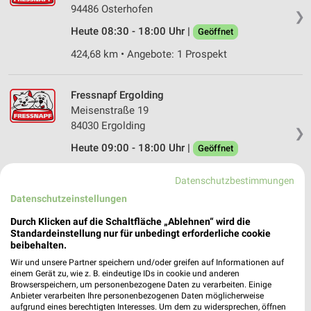
94486 Osterhofen
❯
Heute 08:30 - 18:00 Uhr |
Geöffnet
424,68 km • Angebote: 1 Prospekt
Fressnapf Ergolding
Meisenstraße 19
84030 Ergolding
❯
Heute 09:00 - 18:00 Uhr |
Geöffnet
449,20 km • Angebote: 1 Prospekt
Datenschutzbestimmungen
Datenschutzeinstellungen
Fressnapf Cham
Durch Klicken auf die Schaltfläche „Ablehnen“ wird die
Janahofer Straße 20
Standardeinstellung nur für unbedingt erforderliche cookie
93413 Cham
beibehalten.
❯
Wir und unsere Partner speichern und/oder greifen auf Informationen auf
Heute 09:00 - 18:00 Uhr |
Geöffnet
einem Gerät zu, wie z. B. eindeutige IDs in cookie und anderen
Browserspeichern, um personenbezogene Daten zu verarbeiten. Einige
371,40 km • Angebote: 1 Prospekt
Anbieter verarbeiten Ihre personenbezogenen Daten möglicherweise
aufgrund eines berechtigten Interesses. Um dem zu widersprechen, öffnen