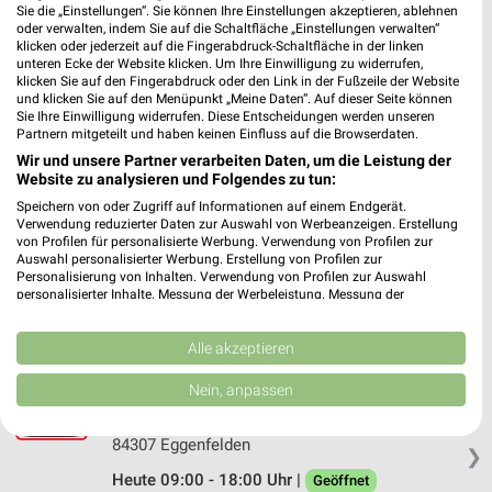
Sie die „Einstellungen“. Sie können Ihre Einstellungen akzeptieren, ablehnen
Fressnapf Vilsbiburg
oder verwalten, indem Sie auf die Schaltfläche „Einstellungen verwalten“
klicken oder jederzeit auf die Fingerabdruck-Schaltfläche in der linken
Ohmstraße 10 b
unteren Ecke der Website klicken. Um Ihre Einwilligung zu widerrufen,
84137 Vilsbiburg
klicken Sie auf den Fingerabdruck oder den Link in der Fußzeile der Website
❯
und klicken Sie auf den Menüpunkt „Meine Daten“. Auf dieser Seite können
Heute 09:00 - 18:00 Uhr |
Geöffnet
Sie Ihre Einwilligung widerrufen. Diese Entscheidungen werden unseren
Partnern mitgeteilt und haben keinen Einfluss auf die Browserdaten.
458,61 km • Angebote: 1 Prospekt
Wir und unsere Partner verarbeiten Daten, um die Leistung der
Website zu analysieren und Folgendes zu tun:
Speichern von oder Zugriff auf Informationen auf einem Endgerät.
Fressnapf Regen
Verwendung reduzierter Daten zur Auswahl von Werbeanzeigen. Erstellung
Zwieseler Straße 41
von Profilen für personalisierte Werbung. Verwendung von Profilen zur
94209 Regen
Auswahl personalisierter Werbung. Erstellung von Profilen zur
❯
Personalisierung von Inhalten. Verwendung von Profilen zur Auswahl
Heute 09:00 - 18:00 Uhr |
personalisierter Inhalte. Messung der Werbeleistung. Messung der
Geöffnet
Performance von Inhalten. Analyse von Zielgruppen durch Statistiken oder
Kombinationen von Daten aus verschiedenen Quellen. Entwicklung und
394,92 km • Angebote: 1 Prospekt
Verbesserung der Angebote. Verwendung reduzierter Daten zur Auswahl
Alle akzeptieren
von Inhalten.
Daten können außerhalb der Europäischen Union weitergegeben und in die
Nein, anpassen
Fressnapf Eggenfelden
USA gesendet werden.
Schellenbruckstraße 6
Ihre Einwilligung und die cookie Richtlinie gelten ausschließlich für diese
Website/App.
84307 Eggenfelden
❯
Partnerliste anzeigen (1 IAB-Anbieter)
Heute 09:00 - 18:00 Uhr |
Geöffnet