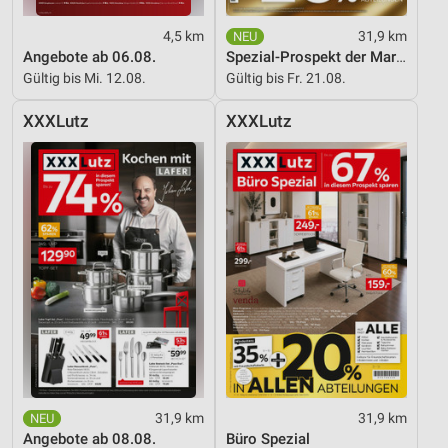
Entwicklung und Verbesserung der Angebote
4,5 km
31,9 km
Angebote ab 06.08.
Spezial-Prospekt der Marken
Verwendung reduzierter Daten zur Auswahl von
Gültig bis Mi. 12.08.
Gültig bis Fr. 21.08.
Inhalten
IAB-Besonderheiten:
XXXLutz
XXXLutz
Verwendung genauer Standortdaten
Geräte anhand von aktiv angeforderten
Informationen identifizieren
Nicht-IAB-Verarbeitungszwecke:
Notwendig
Performance
Funktional
Werbung
31,9 km
31,9 km
Angebote ab 08.08.
Büro Spezial