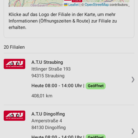
Leaflet
|
©
OpenStreetMap
contributors
Klicke auf das Logo der Filiale in der Karte, um mehr
Informationen (Öffnungszeiten & Route) zur Filiale zu
erhalten.
20 Filialen
A.T.U Straubing
Ittlinger Straße 193
94315 Straubing
❯
Heute 08:00 - 14:00 Uhr |
Geöffnet
408,01 km
A.T.U Dingolfing
Amperstraße 4
84130 Dingolfing
❯
Heute 08:00 - 14:00 Uhr |
Geöffnet