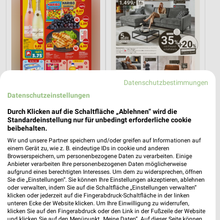
Datenschutzbestimmungen
Datenschutzeinstellungen
Durch Klicken auf die Schaltfläche „Ablehnen“ wird die
4,6 km
31,9 km
Standardeinstellung nur für unbedingt erforderliche cookie
Angebote ab 03.08.
Dieter Knoll
beibehalten.
Noch heute gültig
Gültig bis Fr. 14.08.
Wir und unsere Partner speichern und/oder greifen auf Informationen auf
einem Gerät zu, wie z. B. eindeutige IDs in cookie und anderen
XXXLutz
REWE
Browserspeichern, um personenbezogene Daten zu verarbeiten. Einige
Anbieter verarbeiten Ihre personenbezogenen Daten möglicherweise
aufgrund eines berechtigten Interesses. Um dem zu widersprechen, öffnen
Sie die „Einstellungen“. Sie können Ihre Einstellungen akzeptieren, ablehnen
oder verwalten, indem Sie auf die Schaltfläche „Einstellungen verwalten“
klicken oder jederzeit auf die Fingerabdruck-Schaltfläche in der linken
unteren Ecke der Website klicken. Um Ihre Einwilligung zu widerrufen,
klicken Sie auf den Fingerabdruck oder den Link in der Fußzeile der Website
und klicken Sie auf den Menüpunkt „Meine Daten“. Auf dieser Seite können