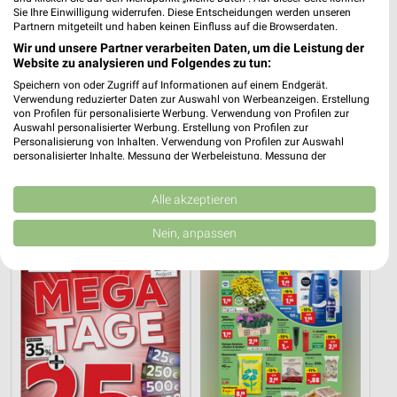
Sie Ihre Einwilligung widerrufen. Diese Entscheidungen werden unseren
Partnern mitgeteilt und haben keinen Einfluss auf die Browserdaten.
Wir und unsere Partner verarbeiten Daten, um die Leistung der
Website zu analysieren und Folgendes zu tun:
Speichern von oder Zugriff auf Informationen auf einem Endgerät.
Verwendung reduzierter Daten zur Auswahl von Werbeanzeigen. Erstellung
von Profilen für personalisierte Werbung. Verwendung von Profilen zur
Auswahl personalisierter Werbung. Erstellung von Profilen zur
Personalisierung von Inhalten. Verwendung von Profilen zur Auswahl
31,9 km
5,3 km
personalisierter Inhalte. Messung der Werbeleistung. Messung der
Wohnen Spezial
Angebote ab 03.08.
Performance von Inhalten. Analyse von Zielgruppen durch Statistiken oder
Kombinationen von Daten aus verschiedenen Quellen. Entwicklung und
Gültig bis Fr. 14.08.
Noch heute gültig
Verbesserung der Angebote. Verwendung reduzierter Daten zur Auswahl
Alle akzeptieren
von Inhalten.
XXXLutz
Thomas Philipps
Daten können außerhalb der Europäischen Union weitergegeben und in die
Nein, anpassen
USA gesendet werden.
Ihre Einwilligung und die cookie Richtlinie gelten ausschließlich für diese
Website/App.
Partnerliste anzeigen (1 IAB-Anbieter)
Wir nutzen Ihre Daten für folgende Zwecke:
IAB-Verarbeitungszwecke:
Speichern von oder Zugriff auf Informationen
auf einem Endgerät