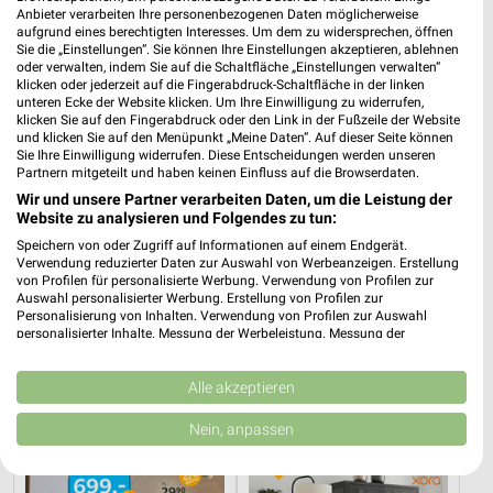
Anbieter verarbeiten Ihre personenbezogenen Daten möglicherweise
aufgrund eines berechtigten Interesses. Um dem zu widersprechen, öffnen
Sie die „Einstellungen“. Sie können Ihre Einstellungen akzeptieren, ablehnen
oder verwalten, indem Sie auf die Schaltfläche „Einstellungen verwalten“
klicken oder jederzeit auf die Fingerabdruck-Schaltfläche in der linken
unteren Ecke der Website klicken. Um Ihre Einwilligung zu widerrufen,
klicken Sie auf den Fingerabdruck oder den Link in der Fußzeile der Website
und klicken Sie auf den Menüpunkt „Meine Daten“. Auf dieser Seite können
Sie Ihre Einwilligung widerrufen. Diese Entscheidungen werden unseren
Partnern mitgeteilt und haben keinen Einfluss auf die Browserdaten.
Wir und unsere Partner verarbeiten Daten, um die Leistung der
Website zu analysieren und Folgendes zu tun:
Speichern von oder Zugriff auf Informationen auf einem Endgerät.
Verwendung reduzierter Daten zur Auswahl von Werbeanzeigen. Erstellung
von Profilen für personalisierte Werbung. Verwendung von Profilen zur
Auswahl personalisierter Werbung. Erstellung von Profilen zur
29,2 km
29,2 km
Personalisierung von Inhalten. Verwendung von Profilen zur Auswahl
Wohnideen so individuell wie du!
Musterring
personalisierter Inhalte. Messung der Werbeleistung. Messung der
Gültig bis Fr. 14.08.
Gültig bis Fr. 14.08.
Performance von Inhalten. Analyse von Zielgruppen durch Statistiken oder
Kombinationen von Daten aus verschiedenen Quellen. Entwicklung und
Verbesserung der Angebote. Verwendung reduzierter Daten zur Auswahl
Alle akzeptieren
XXXLutz
XXXLutz
von Inhalten.
Daten können außerhalb der Europäischen Union weitergegeben und in die
Nein, anpassen
USA gesendet werden.
Ihre Einwilligung und die cookie Richtlinie gelten ausschließlich für diese
Website/App.