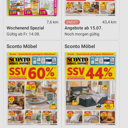
Funktional
Werbung
7,6 km
43,4 km
Wochenend Spezial
Angebote ab 15.07.
Gültig ab Fr. 14.08.
Noch morgen gültig
Sconto Möbel
Sconto Möbel