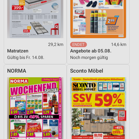
Messung der Performance von Inhalten
Analyse von Zielgruppen durch Statistiken oder
Kombinationen von Daten aus verschiedenen
Quellen
29,2 km
14,6 km
Entwicklung und Verbesserung der Angebote
Matratzen
Angebote ab 05.08.
Gültig bis Fr. 14.08.
Noch morgen gültig
Verwendung reduzierter Daten zur Auswahl von
Inhalten
NORMA
Sconto Möbel
IAB-Besonderheiten:
Verwendung genauer Standortdaten
Geräte anhand von aktiv angeforderten
Informationen identifizieren
Nicht-IAB-Verarbeitungszwecke:
Notwendig
Performance