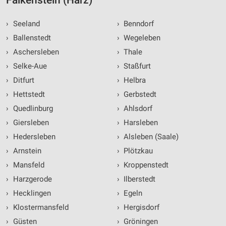
Falkenstein (Harz)
›
Seeland
›
Benndorf
›
Ballenstedt
›
Wegeleben
›
Aschersleben
›
Thale
›
Selke-Aue
›
Staßfurt
›
Ditfurt
›
Helbra
›
Hettstedt
›
Gerbstedt
›
Quedlinburg
›
Ahlsdorf
›
Giersleben
›
Harsleben
›
Hedersleben
›
Alsleben (Saale)
›
Arnstein
›
Plötzkau
›
Mansfeld
›
Kroppenstedt
›
Harzgerode
›
Ilberstedt
›
Hecklingen
›
Egeln
›
Klostermansfeld
›
Hergisdorf
›
Güsten
›
Gröningen