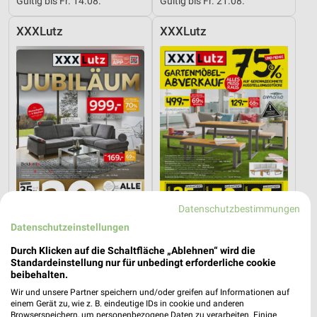
Gültig bis Fr. 14.08.
Gültig bis Fr. 21.08.
XXXLutz
XXXLutz
Datenschutzbestimmungen
Datenschutzeinstellungen
29,2 km
29,2 km
Durch Klicken auf die Schaltfläche „Ablehnen“ wird die
Angebote ab 08.08.
Gartenmöbel-Abverkauf
Standardeinstellung nur für unbedingt erforderliche cookie
Gültig bis Fr. 14.08.
Gültig bis Fr. 28.08.
beibehalten.
Wir und unsere Partner speichern und/oder greifen auf Informationen auf
XXXLutz
XXXLutz
einem Gerät zu, wie z. B. eindeutige IDs in cookie und anderen
Browserspeichern, um personenbezogene Daten zu verarbeiten. Einige