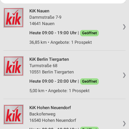
Ihre Einwilligung und die cookie Richtlinie gelten ausschließlich für diese
Website/App.
KiK Nauen
Partnerliste anzeigen (1 IAB-Anbieter)
Dammstraße 7-9
Wir nutzen Ihre Daten für folgende Zwecke:
14641 Nauen
❯
IAB-Verarbeitungszwecke:
Heute 09:00 - 19:00 Uhr |
Geöffnet
Speichern von oder Zugriff auf Informationen
auf einem Endgerät
36,85 km • Angebote: 1 Prospekt
Verwendung reduzierter Daten zur Auswahl von
Werbeanzeigen
KiK Berlin Tiergarten
Turmstraße 68
Erstellung von Profilen für personalisierte
10551 Berlin Tiergarten
Werbung
❯
Heute 09:00 - 20:00 Uhr |
Geöffnet
Verwendung von Profilen zur Auswahl
5,00 km • Angebote: 1 Prospekt
personalisierter Werbung
Erstellung von Profilen zur Personalisierung
von Inhalten
KiK Hohen Neuendorf
Backofenweg
Verwendung von Profilen zur Auswahl
16540 Hohen Neuendorf
❯
personalisierter Inhalte