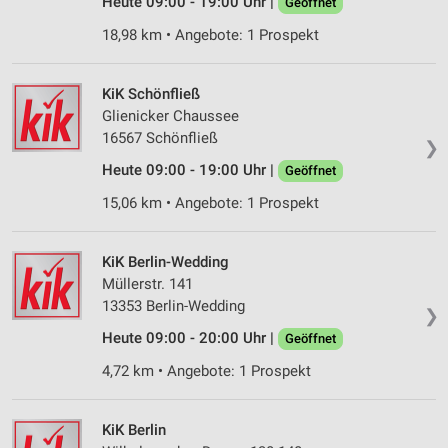
Heute 09:00 - 19:00 Uhr |
Geöffnet
Messung der Werbeleistung
18,98 km • Angebote: 1 Prospekt
Messung der Performance von Inhalten
KiK Schönfließ
Analyse von Zielgruppen durch Statistiken oder
Glienicker Chaussee
Kombinationen von Daten aus verschiedenen
16567 Schönfließ
Quellen
❯
Heute 09:00 - 19:00 Uhr |
Geöffnet
Entwicklung und Verbesserung der Angebote
15,06 km • Angebote: 1 Prospekt
Verwendung reduzierter Daten zur Auswahl von
Inhalten
KiK Berlin-Wedding
IAB-Besonderheiten:
Müllerstr. 141
Verwendung genauer Standortdaten
13353 Berlin-Wedding
❯
Heute 09:00 - 20:00 Uhr |
Geöffnet
Geräte anhand von aktiv angeforderten
Informationen identifizieren
4,72 km • Angebote: 1 Prospekt
Nicht-IAB-Verarbeitungszwecke:
Notwendig
KiK Berlin