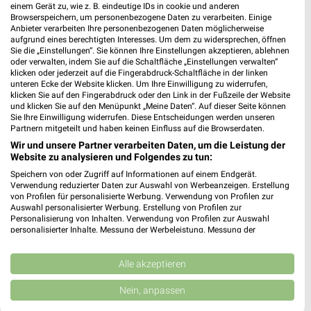
Rosa-Luxemburg-Straße 22 a
einem Gerät zu, wie z. B. eindeutige IDs in cookie und anderen
16727 Velten
Browserspeichern, um personenbezogene Daten zu verarbeiten. Einige
❯
Anbieter verarbeiten Ihre personenbezogenen Daten möglicherweise
Heute 09:00 - 20:00 Uhr |
aufgrund eines berechtigten Interesses. Um dem zu widersprechen, öffnen
Geöffnet
Sie die „Einstellungen“. Sie können Ihre Einstellungen akzeptieren, ablehnen
oder verwalten, indem Sie auf die Schaltfläche „Einstellungen verwalten“
23,89 km • Angebote: 1 Prospekt
klicken oder jederzeit auf die Fingerabdruck-Schaltfläche in der linken
unteren Ecke der Website klicken. Um Ihre Einwilligung zu widerrufen,
klicken Sie auf den Fingerabdruck oder den Link in der Fußzeile der Website
KiK Berlin Borsigwalde
und klicken Sie auf den Menüpunkt „Meine Daten“. Auf dieser Seite können
Sie Ihre Einwilligung widerrufen. Diese Entscheidungen werden unseren
Holzhauser Straße 152
Partnern mitgeteilt und haben keinen Einfluss auf die Browserdaten.
13509 Berlin Borsigwalde
❯
Wir und unsere Partner verarbeiten Daten, um die Leistung der
Heute 09:00 - 20:00 Uhr |
Website zu analysieren und Folgendes zu tun:
Geöffnet
Speichern von oder Zugriff auf Informationen auf einem Endgerät.
9,46 km • Angebote: 1 Prospekt
Verwendung reduzierter Daten zur Auswahl von Werbeanzeigen. Erstellung
von Profilen für personalisierte Werbung. Verwendung von Profilen zur
Auswahl personalisierter Werbung. Erstellung von Profilen zur
Personalisierung von Inhalten. Verwendung von Profilen zur Auswahl
KiK Berlin Reinickendorf
personalisierter Inhalte. Messung der Werbeleistung. Messung der
Scharnweberstraße 101-104
Performance von Inhalten. Analyse von Zielgruppen durch Statistiken oder
13405 Berlin Reinickendorf
Kombinationen von Daten aus verschiedenen Quellen. Entwicklung und
❯
Verbesserung der Angebote. Verwendung reduzierter Daten zur Auswahl
Alle akzeptieren
Heute 09:00 - 20:00 Uhr |
Geöffnet
von Inhalten.
Daten können außerhalb der Europäischen Union weitergegeben und in die
Nein, anpassen
7,80 km • Angebote: 1 Prospekt
USA gesendet werden.