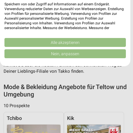
Speichern von oder Zugriff auf Informationen auf einem Endgerät.
Verwendung reduzierter Daten zur Auswahl von Werbeanzeigen. Erstellung
von Profilen für personalisierte Werbung. Verwendung von Profilen zur
Auswahl personalisierter Werbung. Erstellung von Profilen zur
Adresse, Öffnungszeiten und Route für die
Personalisierung von Inhalten. Verwendung von Profilen zur Auswahl
Takko Fashion Filiale in Teltow
personalisierter Inhalte. Messung der Werbeleistung. Messung der
Performance von Inhalten. Analyse von Zielgruppen durch Statistiken oder
Kombinationen von Daten aus verschiedenen Quellen. Entwicklung und
Egal ob Adresse, Öffnungszeiten oder Route, hier findest Du
Verbesserung der Angebote. Verwendung reduzierter Daten zur Auswahl
Alle akzeptieren
alles zur Takko Fashion Filiale in Teltow. Die aktuellsten
von Inhalten.
Daten können außerhalb der Europäischen Union weitergegeben und in die
Angebote kannst Du Dir in den neuesten Prospekten
Nein, anpassen
USA gesendet werden.
anschauen. Wenn Du ein schönes Schnäppchen gefunden hast,
Ihre Einwilligung und die cookie Richtlinie gelten ausschließlich für diese
kannst Du über die Routen-Funktion den schnellsten Weg zu
Website/App.
Deiner Lieblings-Filiale von Takko finden.
Partnerliste anzeigen (1 IAB-Anbieter)
Wir nutzen Ihre Daten für folgende Zwecke:
Mode & Bekleidung Angebote für Teltow und
IAB-Verarbeitungszwecke:
Umgebung
Speichern von oder Zugriff auf Informationen
auf einem Endgerät
10 Prospekte
Verwendung reduzierter Daten zur Auswahl von
Tchibo
Kik
Werbeanzeigen