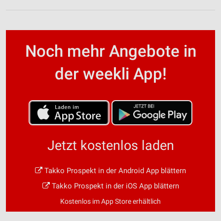
Noch mehr Angebote in
der weekli App!
Jetzt kostenlos laden
Takko Prospekt in der Android App blättern
Takko Prospekt in der iOS App blättern
Kostenlos im App Store erhältlich