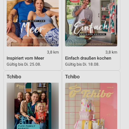
Inhalten
IAB-Besonderheiten:
Verwendung genauer Standortdaten
Geräte anhand von aktiv angeforderten
Informationen identifizieren
Nicht-IAB-Verarbeitungszwecke:
3,8 km
3,8 km
Notwendig
Inspiriert vom Meer
Einfach draußen kochen
Gültig bis Di. 25.08.
Gültig bis Di. 18.08.
Performance
Tchibo
Tchibo
Funktional
Werbung