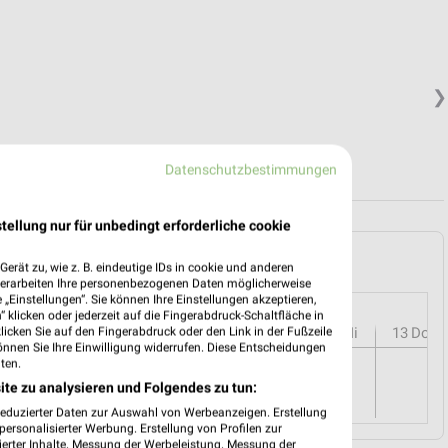
❯
Datenschutzbestimmungen
tellung nur für unbedingt erforderliche cookie
lkensee und Umgebung
erät zu, wie z. B. eindeutige IDs in cookie und anderen
verarbeiten Ihre personenbezogenen Daten möglicherweise
„Einstellungen“. Sie können Ihre Einstellungen akzeptieren,
 klicken oder jederzeit auf die Fingerabdruck-Schaltfläche in
r
08
Sa
09
So
10
Mo
11
Di
12
Mi
13
Do
klicken Sie auf den Fingerabdruck oder den Link in der Fußzeile
önnen Sie Ihre Einwilligung widerrufen. Diese Entscheidungen
ten.
ite zu analysieren und Folgendes zu tun:
reduzierter Daten zur Auswahl von Werbeanzeigen. Erstellung
ersonalisierter Werbung. Erstellung von Profilen zur
ierter Inhalte. Messung der Werbeleistung. Messung der