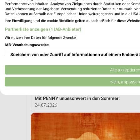
Performance von Inhalten. Analyse von Zielgruppen durch Statistiken oder Kom
und Verbesserung der Angebote. Verwendung reduzierter Daten zur Auswahl von
MEH
Daten können außerhalb der Europäischen Union weitergegeben und in die USA 
Ihre Einwilligung und die cookie Richtlinie gelten ausschließlich für diese Websit
Partnerliste anzeigen (1 IAB-Anbieter)
weekli Magazin
Wir nutzen Ihre Daten für folgende Zwecke:
IAB-Verarbeitungszwecke:
Speichern von oder Zugriff auf Informationen auf einem Endgerät
Verwendung reduzierter Daten zur Auswahl von Werbeanzeigen
Alle akzeptiere
Erstellung von Profilen für personalisierte Werbung
Nein, anpassen
Verwendung von Profilen zur Auswahl personalisierter Werbung
Mit PENNY unbeschwert in den Sommer!
24.07.2026
Erstellung von Profilen zur Personalisierung von Inhalten
Verwendung von Profilen zur Auswahl personalisierter Inhalte
Messung der Werbeleistung