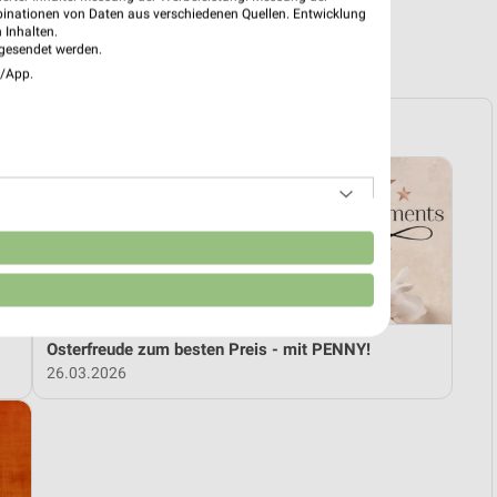
binationen von Daten aus verschiedenen Quellen. Entwicklung
 Inhalten.
R PROSPEKTE
gesendet werden.
e/App.
n
Osterfreude zum besten Preis - mit PENNY!
26.03.2026