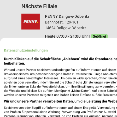
Nächste Filiale
PENNY Dallgow-Döberitz
Bahnhofst. 129-161
14624 Dallgow-Döberitz
Heute 07:00 - 21:00 Uhr |
Geöffnet
23,36 km • Angebote: 1 Prospekt
Datenschutzeinstellungen
Durch Klicken auf die Schaltfläche „Ablehnen“ wird die Standardeins
beibehalten.
Angebote-Kalender für PENNY in Fa
Wir und unsere Partner speichern und/oder greifen auf Informationen auf einem G
Browserspeichern, um personenbezogene Daten zu verarbeiten. Einige Anbieter 
aufgrund eines berechtigten Interesses. Um dem zu widersprechen, öffnen Sie die 
Aug.
ablehnen oder verwalten, indem Sie auf die Schaltfläche „Einstellungen verwalten“
03
Mo
04
Di
05
Mi
06
Do
07
F
der linken unteren Ecke der Website klicken. Um Ihre Einwilligung zu widerrufen, 
der Website und klicken Sie auf den Menüpunkt „Meine Daten“. Auf dieser Seite k
PENNY - Angebote ab 03.08.
werden unseren Partnern mitgeteilt und haben keinen Einfluss auf die Browserda
Wir und unsere Partner verarbeiten Daten, um die Leistung der Webs
Speichern von oder Zugriff auf Informationen auf einem Endgerät. Verwendung 
von Profilen für personalisierte Werbung. Verwendung von Profilen zur Auswahl p
Personalisierung von Inhalten. Verwendung von Profilen zur Auswahl personalis