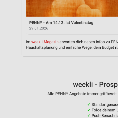
Messung der Performance von Inhalten
Analyse von Zielgruppen durch Statistiken oder Kombinationen 
Quellen
PENNY - Am 14.12. ist Valentinstag
29.01.2026
Entwicklung und Verbesserung der Angebote
Verwendung reduzierter Daten zur Auswahl von Inhalten
Im
weekli Magazin
erwarten dich neben Infos zu PENN
Haushaltsplanung und einfache Wege, dein Budget na
IAB-Besonderheiten:
Verwendung genauer Standortdaten
Geräte anhand von aktiv angeforderten Informationen identifizie
Nicht-IAB-Verarbeitungszwecke:
weekli - Pros
Notwendig
Alle PENNY Angebote immer griffbereit 
Performance
✔
Standortgenau
Funktional
✔
Folge deinem L
✔
Push-Benachric
Werbung