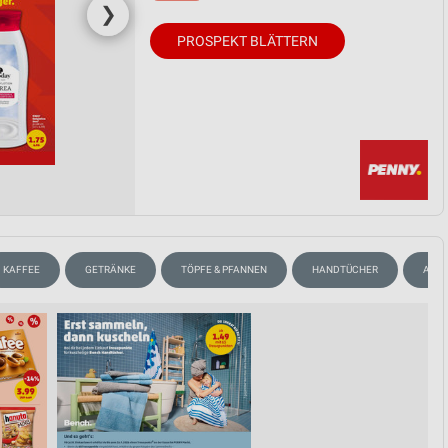
❯
PROSPEKT BLÄTTERN
KAFFEE
GETRÄNKE
TÖPFE & PFANNEN
HANDTÜCHER
ANGE