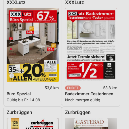
XXXLutz
XXXLutz
Entwicklung und Verbesserung der Angebote
Verwendung reduzierter Daten zur Auswahl von
Inhalten
IAB-Besonderheiten:
Verwendung genauer Standortdaten
Geräte anhand von aktiv angeforderten
Informationen identifizieren
Nicht-IAB-Verarbeitungszwecke:
Notwendig
53,8 km
53,8 km
Performance
Büro Spezial
Badezimmer-Testerinnen
Gültig bis Fr. 14.08.
Noch morgen gültig
Funktional
Zurbrüggen
Zurbrüggen
Werbung