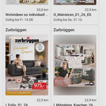
53,8 km
22,9 km
Wohnideen so individuell wie du!
O_Matratzen_01_26_ES
Gültig bis Fr. 14.08.
Gültig bis Sa. 31.10.
Zurbrüggen
Zurbrüggen
22,9 km
22,9 km
I_FuSo_01_26
I_Mitnahme_Kuechen_26_ES