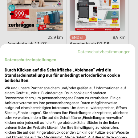
22,9 km
8,9 km
Angebote ab 11.07.
Angebote ab 01.08.
Gültig bis Sa. 08.08.
Noch morgen gültig
Datenschutzbestimmungen
Datenschutzeinstellungen
PENNY
XXXLutz
Durch Klicken auf die Schaltfläche „Ablehnen“ wird die
Standardeinstellung nur für unbedingt erforderliche cookie
beibehalten.
Wir und unsere Partner speichern und/oder greifen auf Informationen auf
einem Gerät zu, wie z. B. eindeutige IDs in cookie und anderen
Browserspeichern, um personenbezogene Daten zu verarbeiten. Einige
Anbieter verarbeiten Ihre personenbezogenen Daten möglicherweise
aufgrund eines berechtigten Interesses. Um dem zu widersprechen, öffnen
Sie die „Einstellungen“. Sie können Ihre Einstellungen akzeptieren, ablehnen
oder verwalten, indem Sie auf die Schaltfläche „Einstellungen verwalten“
klicken oder jederzeit auf die Fingerabdruck-Schaltfläche in der linken
unteren Ecke der Website klicken. Um Ihre Einwilligung zu widerrufen,
klicken Sie auf den Fingerabdruck oder den Link in der Fußzeile der Website
und klicken Sie auf den Menüpunkt „Meine Daten“. Auf dieser Seite können