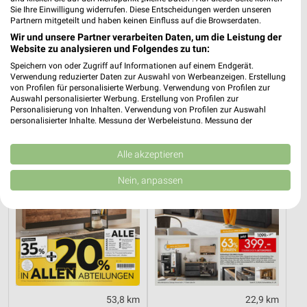
Sie Ihre Einwilligung widerrufen. Diese Entscheidungen werden unseren
Partnern mitgeteilt und haben keinen Einfluss auf die Browserdaten.
Wir und unsere Partner verarbeiten Daten, um die Leistung der
0,5 km
53,8 km
Website zu analysieren und Folgendes zu tun:
Angebote ab 03.08.
Dieter Knoll
Speichern von oder Zugriff auf Informationen auf einem Endgerät.
Gültig bis Sa. 08.08.
Gültig bis Fr. 14.08.
Verwendung reduzierter Daten zur Auswahl von Werbeanzeigen. Erstellung
von Profilen für personalisierte Werbung. Verwendung von Profilen zur
XXXLutz
Zurbrüggen
Auswahl personalisierter Werbung. Erstellung von Profilen zur
Personalisierung von Inhalten. Verwendung von Profilen zur Auswahl
personalisierter Inhalte. Messung der Werbeleistung. Messung der
Performance von Inhalten. Analyse von Zielgruppen durch Statistiken oder
Kombinationen von Daten aus verschiedenen Quellen. Entwicklung und
Verbesserung der Angebote. Verwendung reduzierter Daten zur Auswahl
Alle akzeptieren
von Inhalten.
Daten können außerhalb der Europäischen Union weitergegeben und in die
Nein, anpassen
USA gesendet werden.
Ihre Einwilligung und die cookie Richtlinie gelten ausschließlich für diese
Website/App.
Partnerliste anzeigen (1 IAB-Anbieter)
Wir nutzen Ihre Daten für folgende Zwecke:
IAB-Verarbeitungszwecke:
Speichern von oder Zugriff auf Informationen
auf einem Endgerät
53,8 km
22,9 km