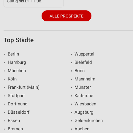
Gültig bis Di. 11.08.
ALLE PROSPEKTE
Top Städte
›
Berlin
›
Wuppertal
›
Hamburg
›
Bielefeld
›
München
›
Bonn
›
Köln
›
Mannheim
›
Frankfurt (Main)
›
Münster
›
Stuttgart
›
Karlsruhe
›
Dortmund
›
Wiesbaden
›
Düsseldorf
›
Augsburg
›
Essen
›
Gelsenkirchen
›
Bremen
›
Aachen