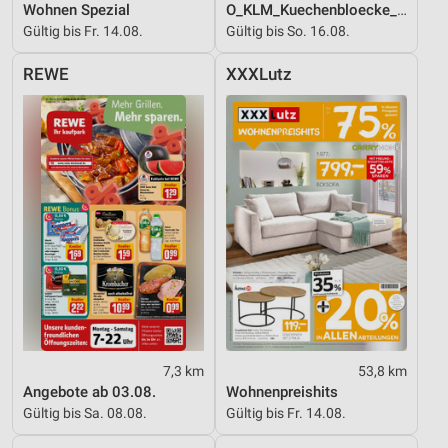
Wohnen Spezial
O_KLM_Kuechenbloecke_01_26_ES
Verwendung reduzierter Daten zur Auswahl von
Gültig bis Fr. 14.08.
Gültig bis So. 16.08.
Werbeanzeigen
REWE
XXXLutz
Erstellung von Profilen für personalisierte
Werbung
Verwendung von Profilen zur Auswahl
personalisierter Werbung
Erstellung von Profilen zur Personalisierung
von Inhalten
Verwendung von Profilen zur Auswahl
personalisierter Inhalte
Messung der Werbeleistung
Messung der Performance von Inhalten
7,3 km
53,8 km
Angebote ab 03.08.
Wohnenpreishits
Analyse von Zielgruppen durch Statistiken oder
Gültig bis Sa. 08.08.
Gültig bis Fr. 14.08.
Kombinationen von Daten aus verschiedenen
Quellen