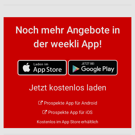
Noch mehr Angebote in
der weekli App!
Jetzt kostenlos laden
Prospekte App für Android
Prospekte App für iOS
Kostenlos im App Store erhältlich