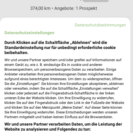
374,00 km • Angebote: 1 Prospekt
Datenschutzbestimmungen
Apollo Warendorf
Krickmarkt 11
Datenschutzeinstellungen
48231 Warendorf
❯
Durch Klicken auf die Schaltfläche „Ablehnen“ wird die
Standardeinstellung nur für unbedingt erforderliche cookie
Heute 09:00 - 13:00 Uhr |
Geschlossen
beibehalten.
373,99 km
Wir und unsere Partner speichern und/oder greifen auf Informationen auf
einem Gerät zu, wie z. B. eindeutige IDs in cookie und anderen
Browserspeichern, um personenbezogene Daten zu verarbeiten. Einige
Anbieter verarbeiten Ihre personenbezogenen Daten möglicherweise
KiK Ostbevern
aufgrund eines berechtigten Interesses. Um dem zu widersprechen, öffnen
Wischhausstraße 73
Sie die „Einstellungen“. Sie können Ihre Einstellungen akzeptieren, ablehnen
48346 Ostbevern
oder verwalten, indem Sie auf die Schaltfläche „Einstellungen verwalten“
❯
klicken oder jederzeit auf die Fingerabdruck-Schaltfläche in der linken
Heute 09:00 - 14:00 Uhr |
unteren Ecke der Website klicken. Um Ihre Einwilligung zu widerrufen,
Geschlossen
klicken Sie auf den Fingerabdruck oder den Link in der Fußzeile der Website
und klicken Sie auf den Menüpunkt „Meine Daten“. Auf dieser Seite können
381,51 km • Angebote: 1 Prospekt
Sie Ihre Einwilligung widerrufen. Diese Entscheidungen werden unseren
Partnern mitgeteilt und haben keinen Einfluss auf die Browserdaten.
Wir und unsere Partner verarbeiten Daten, um die Leistung der
Apollo Münster
Website zu analysieren und Folgendes zu tun:
Loddenheide 5