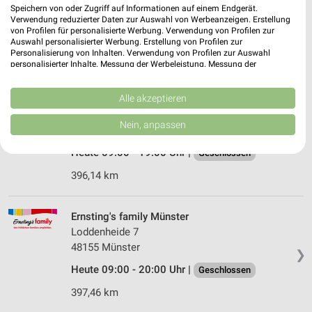
Speichern von oder Zugriff auf Informationen auf einem Endgerät.
48155 Münster
❯
Verwendung reduzierter Daten zur Auswahl von Werbeanzeigen. Erstellung
von Profilen für personalisierte Werbung. Verwendung von Profilen zur
Heute 09:00 - 19:00 Uhr |
Geschlossen
Auswahl personalisierter Werbung. Erstellung von Profilen zur
Personalisierung von Inhalten. Verwendung von Profilen zur Auswahl
397,34 km
personalisierter Inhalte. Messung der Werbeleistung. Messung der
Performance von Inhalten. Analyse von Zielgruppen durch Statistiken oder
Kombinationen von Daten aus verschiedenen Quellen. Entwicklung und
Verbesserung der Angebote. Verwendung reduzierter Daten zur Auswahl
Alle akzeptieren
Woolworth Münster
von Inhalten.
Schiffahrter Damm 3-5
Daten können außerhalb der Europäischen Union weitergegeben und in die
Nein, anpassen
48145 Münster
USA gesendet werden.
❯
Ihre Einwilligung und die cookie Richtlinie gelten ausschließlich für diese
Heute 09:00 - 19:00 Uhr |
Geschlossen
Website/App.
396,14 km
Partnerliste anzeigen (1 IAB-Anbieter)
Wir nutzen Ihre Daten für folgende Zwecke:
IAB-Verarbeitungszwecke:
Ernsting's family Münster
Loddenheide 7
Speichern von oder Zugriff auf Informationen
auf einem Endgerät
48155 Münster
❯
Heute 09:00 - 20:00 Uhr |
Geschlossen
Verwendung reduzierter Daten zur Auswahl von
Werbeanzeigen
397,46 km