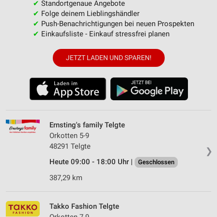
✔
Standortgenaue Angebote
✔
Folge deinem Lieblingshändler
✔
Push-Benachrichtigungen bei neuen Prospekten
✔
Einkaufsliste - Einkauf stressfrei planen
JETZT LADEN UND SPAREN!
Ernsting's family Telgte
Orkotten 5-9
48291 Telgte
❯
Heute 09:00 - 18:00 Uhr |
Geschlossen
387,29 km
Takko Fashion Telgte
Orkotten 7-9