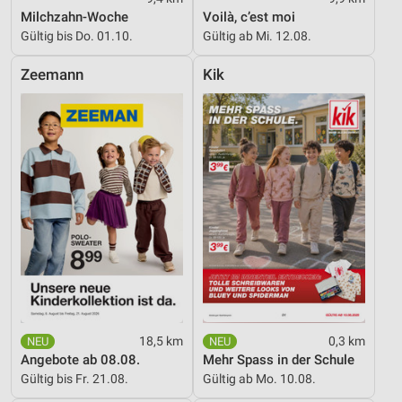
Milchzahn-Woche
Voilà, c’est moi
IAB-Besonderheiten:
Gültig bis Do. 01.10.
Gültig ab Mi. 12.08.
Verwendung genauer Standortdaten
Zeemann
Kik
Geräte anhand von aktiv angeforderten
Informationen identifizieren
Nicht-IAB-Verarbeitungszwecke:
Notwendig
Performance
Funktional
Werbung
18,5 km
0,3 km
Angebote ab 08.08.
Mehr Spass in der Schule
Gültig bis Fr. 21.08.
Gültig ab Mo. 10.08.