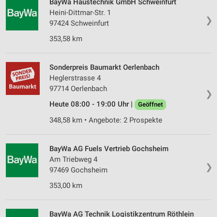
BayWa Haustechnik GmbH Schweinfurt
Heini-Dittmar-Str. 1
❯
97424 Schweinfurt
353,58 km
Sonderpreis Baumarkt Oerlenbach
Heglerstrasse 4
97714 Oerlenbach
❯
Heute 08:00 - 19:00 Uhr |
Geöffnet
348,58 km • Angebote: 2 Prospekte
BayWa AG Fuels Vertrieb Gochsheim
Am Triebweg 4
❯
97469 Gochsheim
353,00 km
BayWa AG Technik Logistikzentrum Röthlein