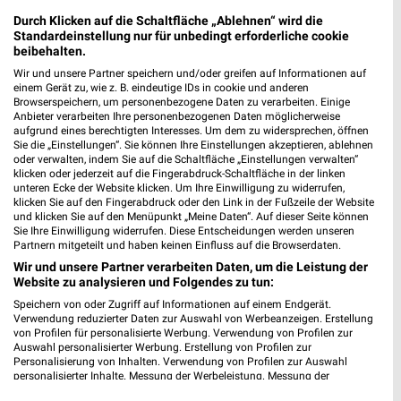
❯
Durch Klicken auf die Schaltfläche „Ablehnen“ wird die
Heute 08:00 - 20:00 Uhr |
Geöffnet
Standardeinstellung nur für unbedingt erforderliche cookie
beibehalten.
345,16 km
Wir und unsere Partner speichern und/oder greifen auf Informationen auf
einem Gerät zu, wie z. B. eindeutige IDs in cookie und anderen
Browserspeichern, um personenbezogene Daten zu verarbeiten. Einige
BayWa AG Technik Servicezentrum Schonungen
Anbieter verarbeiten Ihre personenbezogenen Daten möglicherweise
An der Kemenate 1
aufgrund eines berechtigten Interesses. Um dem zu widersprechen, öffnen
❯
97453 Schonungen
Sie die „Einstellungen“. Sie können Ihre Einstellungen akzeptieren, ablehnen
oder verwalten, indem Sie auf die Schaltfläche „Einstellungen verwalten“
343,21 km
klicken oder jederzeit auf die Fingerabdruck-Schaltfläche in der linken
unteren Ecke der Website klicken. Um Ihre Einwilligung zu widerrufen,
klicken Sie auf den Fingerabdruck oder den Link in der Fußzeile der Website
und klicken Sie auf den Menüpunkt „Meine Daten“. Auf dieser Seite können
Sonderpreis Baumarkt Hammelburg
Sie Ihre Einwilligung widerrufen. Diese Entscheidungen werden unseren
Partnern mitgeteilt und haben keinen Einfluss auf die Browserdaten.
Fuldaer Str. 4
97762 Hammelburg
Wir und unsere Partner verarbeiten Daten, um die Leistung der
❯
Website zu analysieren und Folgendes zu tun:
Heute 08:00 - 19:00 Uhr |
Geöffnet
Speichern von oder Zugriff auf Informationen auf einem Endgerät.
Verwendung reduzierter Daten zur Auswahl von Werbeanzeigen. Erstellung
361,90 km • Angebote: 2 Prospekte
von Profilen für personalisierte Werbung. Verwendung von Profilen zur
Auswahl personalisierter Werbung. Erstellung von Profilen zur
Personalisierung von Inhalten. Verwendung von Profilen zur Auswahl
personalisierter Inhalte. Messung der Werbeleistung. Messung der
BayWa AG Agrar Vertriebsstandort Hammelburg
Performance von Inhalten. Analyse von Zielgruppen durch Statistiken oder
Dr.-Georg-Schäfer-Str. 22