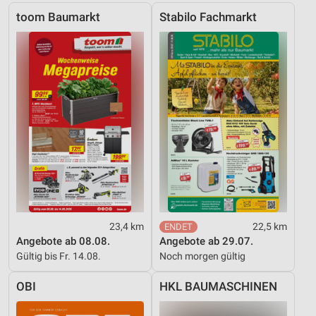
toom Baumarkt
Stabilo Fachmarkt
Analyse von Zielgruppen durch Statistiken oder
Kombinationen von Daten aus verschiedenen
Quellen
Entwicklung und Verbesserung der Angebote
Verwendung reduzierter Daten zur Auswahl von
Inhalten
IAB-Besonderheiten:
Verwendung genauer Standortdaten
Geräte anhand von aktiv angeforderten
Informationen identifizieren
23,4 km
22,5 km
Nicht-IAB-Verarbeitungszwecke:
Angebote ab 08.08.
Angebote ab 29.07.
Notwendig
Gültig bis Fr. 14.08.
Noch morgen gültig
Performance
OBI
HKL BAUMASCHINEN
Funktional