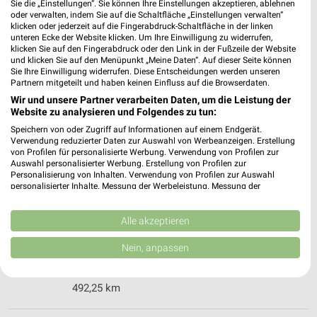
56112 Lahnstein
Sie die „Einstellungen“. Sie können Ihre Einstellungen akzeptieren, ablehnen
❯
oder verwalten, indem Sie auf die Schaltfläche „Einstellungen verwalten“
Heute 08:00 - 20:00 Uhr |
klicken oder jederzeit auf die Fingerabdruck-Schaltfläche in der linken
Geöffnet
unteren Ecke der Website klicken. Um Ihre Einwilligung zu widerrufen,
klicken Sie auf den Fingerabdruck oder den Link in der Fußzeile der Website
470,69 km • Angebote: 1 Prospekt
und klicken Sie auf den Menüpunkt „Meine Daten“. Auf dieser Seite können
Sie Ihre Einwilligung widerrufen. Diese Entscheidungen werden unseren
Partnern mitgeteilt und haben keinen Einfluss auf die Browserdaten.
OBI Rheinbach
Wir und unsere Partner verarbeiten Daten, um die Leistung der
An den Märkten 1-5
Website zu analysieren und Folgendes zu tun:
53359 Rheinbach
❯
Speichern von oder Zugriff auf Informationen auf einem Endgerät.
Verwendung reduzierter Daten zur Auswahl von Werbeanzeigen. Erstellung
Heute 08:00 - 20:00 Uhr |
Geöffnet
von Profilen für personalisierte Werbung. Verwendung von Profilen zur
Auswahl personalisierter Werbung. Erstellung von Profilen zur
492,19 km • Angebote: 1 Prospekt
Personalisierung von Inhalten. Verwendung von Profilen zur Auswahl
personalisierter Inhalte. Messung der Werbeleistung. Messung der
Performance von Inhalten. Analyse von Zielgruppen durch Statistiken oder
Kombinationen von Daten aus verschiedenen Quellen. Entwicklung und
Fassbender Tenten Rheinbach
Verbesserung der Angebote. Verwendung reduzierter Daten zur Auswahl
Alle akzeptieren
An den Märkten 1-5
von Inhalten.
53359 Rheinbach
Daten können außerhalb der Europäischen Union weitergegeben und in die
❯
Nein, anpassen
USA gesendet werden.
Heute 07:00 - 18:00 Uhr |
Geöffnet
Ihre Einwilligung und die cookie Richtlinie gelten ausschließlich für diese
Website/App.
492,25 km
Partnerliste anzeigen (1 IAB-Anbieter)