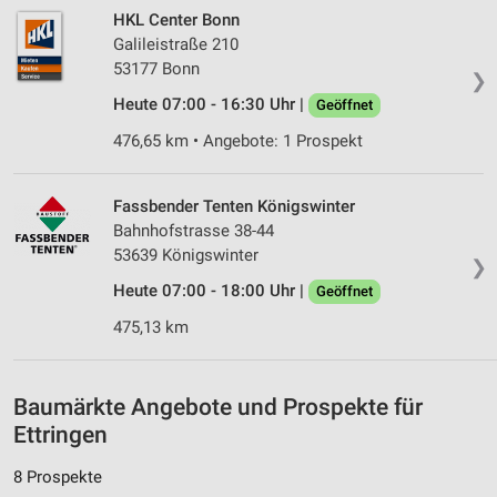
Wir nutzen Ihre Daten für folgende Zwecke:
HKL Center Bonn
IAB-Verarbeitungszwecke:
Galileistraße 210
Speichern von oder Zugriff auf Informationen
53177 Bonn
❯
auf einem Endgerät
Heute 07:00 - 16:30 Uhr |
Geöffnet
Verwendung reduzierter Daten zur Auswahl von
476,65 km • Angebote: 1 Prospekt
Werbeanzeigen
Erstellung von Profilen für personalisierte
Fassbender Tenten Königswinter
Werbung
Bahnhofstrasse 38-44
53639 Königswinter
Verwendung von Profilen zur Auswahl
❯
personalisierter Werbung
Heute 07:00 - 18:00 Uhr |
Geöffnet
Erstellung von Profilen zur Personalisierung
475,13 km
von Inhalten
Verwendung von Profilen zur Auswahl
Baumärkte Angebote und Prospekte für
personalisierter Inhalte
Ettringen
Messung der Werbeleistung
8 Prospekte
Messung der Performance von Inhalten