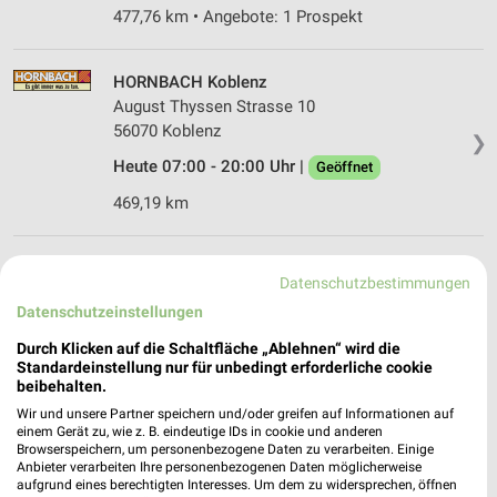
477,76 km • Angebote: 1 Prospekt
HORNBACH Koblenz
August Thyssen Strasse 10
56070 Koblenz
❯
Heute 07:00 - 20:00 Uhr |
Geöffnet
469,19 km
BAUHAUS Koblenz-Lützel
Datenschutzbestimmungen
Otto-Schönhagen-Str 1
Datenschutzeinstellungen
56070 Koblenz-Lützel
❯
Durch Klicken auf die Schaltfläche „Ablehnen“ wird die
Heute 08:00 - 20:00 Uhr |
Geöffnet
Standardeinstellung nur für unbedingt erforderliche cookie
beibehalten.
468,54 km • Angebote: 1 Prospekt
Wir und unsere Partner speichern und/oder greifen auf Informationen auf
einem Gerät zu, wie z. B. eindeutige IDs in cookie und anderen
Browserspeichern, um personenbezogene Daten zu verarbeiten. Einige
Globus Baumarkt Lahnstein
Anbieter verarbeiten Ihre personenbezogenen Daten möglicherweise
Industriestraße Nord
aufgrund eines berechtigten Interesses. Um dem zu widersprechen, öffnen