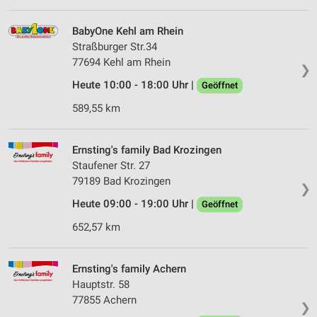
IAB-Verarbeitungszwecke:
Speichern von oder Zugriff auf Informationen
BabyOne Kehl am Rhein
auf einem Endgerät
Straßburger Str.34
77694 Kehl am Rhein
Verwendung reduzierter Daten zur Auswahl von
❯
Werbeanzeigen
Heute 10:00 - 18:00 Uhr |
Geöffnet
Erstellung von Profilen für personalisierte
589,55 km
Werbung
Verwendung von Profilen zur Auswahl
Ernsting's family Bad Krozingen
personalisierter Werbung
Staufener Str. 27
79189 Bad Krozingen
❯
Erstellung von Profilen zur Personalisierung
von Inhalten
Heute 09:00 - 19:00 Uhr |
Geöffnet
652,57 km
Verwendung von Profilen zur Auswahl
personalisierter Inhalte
Ernsting's family Achern
Messung der Werbeleistung
Hauptstr. 58
Messung der Performance von Inhalten
77855 Achern
❯