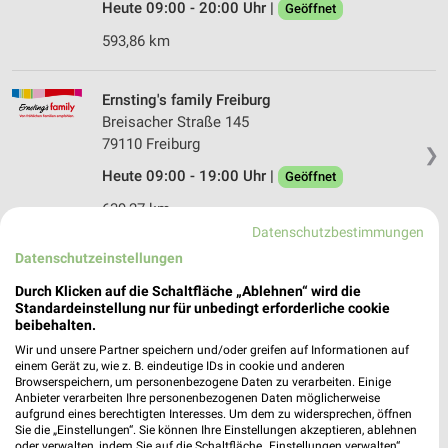
Heute 09:00 - 20:00 Uhr |
Geöffnet
593,86 km
Ernsting's family Freiburg
Breisacher Straße 145
79110 Freiburg
❯
Heute 09:00 - 19:00 Uhr |
Geöffnet
639,27 km
Datenschutzbestimmungen
Datenschutzeinstellungen
Ernsting's family Freiburg
Schiffstraße 7
Durch Klicken auf die Schaltfläche „Ablehnen“ wird die
Standardeinstellung nur für unbedingt erforderliche cookie
79098 Freiburg
❯
beibehalten.
Heute 09:00 - 20:00 Uhr |
Geöffnet
Wir und unsere Partner speichern und/oder greifen auf Informationen auf
einem Gerät zu, wie z. B. eindeutige IDs in cookie und anderen
639,03 km
Browserspeichern, um personenbezogene Daten zu verarbeiten. Einige
Anbieter verarbeiten Ihre personenbezogenen Daten möglicherweise
aufgrund eines berechtigten Interesses. Um dem zu widersprechen, öffnen
Sie die „Einstellungen“. Sie können Ihre Einstellungen akzeptieren, ablehnen
Rossmann Freiburg
oder verwalten, indem Sie auf die Schaltfläche „Einstellungen verwalten“