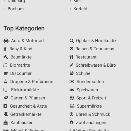
›
Duisburg
›
Kiel
›
Bochum
›
Krefeld
Top Kategorien
Auto & Motorrad
Optiker & Hörakustik
Baby & Kind
Reisen & Tourismus
Baumärkte
Restaurant
Biomärkte
Schreibwaren & Büro
Discounter
Schuhe
Drogerie & Parfümerie
Sonderposten
Elektromärkte
Spielwaren
Garten & Pflanzen
Sport & Freizeit
Gesundheit & Ärzte
Supermärkte
Getränkemärkte
Uhren & Schmuck
Kaufhäuser
Zoohandlungen
Möbel & Wohnen
Weitere Geschäfte