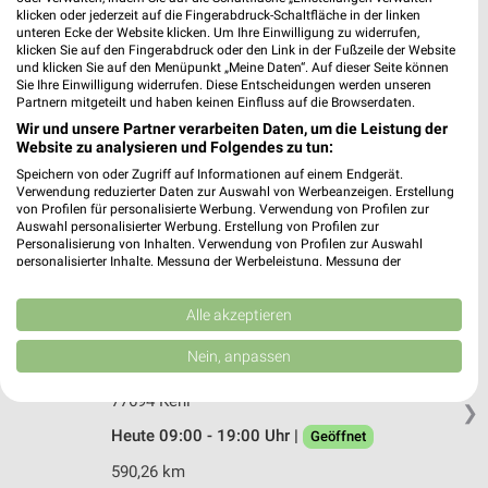
Krozinger Str. 7-11
klicken oder jederzeit auf die Fingerabdruck-Schaltfläche in der linken
unteren Ecke der Website klicken. Um Ihre Einwilligung zu widerrufen,
79114 Freiburg
❯
klicken Sie auf den Fingerabdruck oder den Link in der Fußzeile der Website
und klicken Sie auf den Menüpunkt „Meine Daten“. Auf dieser Seite können
Heute 08:00 - 20:00 Uhr |
Geöffnet
Sie Ihre Einwilligung widerrufen. Diese Entscheidungen werden unseren
Partnern mitgeteilt und haben keinen Einfluss auf die Browserdaten.
641,01 km • Angebote: 3 Prospekte
Wir und unsere Partner verarbeiten Daten, um die Leistung der
Website zu analysieren und Folgendes zu tun:
Ernsting's family Strasburg
Speichern von oder Zugriff auf Informationen auf einem Endgerät.
Verwendung reduzierter Daten zur Auswahl von Werbeanzeigen. Erstellung
Markt 17
von Profilen für personalisierte Werbung. Verwendung von Profilen zur
17335 Strasburg
❯
Auswahl personalisierter Werbung. Erstellung von Profilen zur
Personalisierung von Inhalten. Verwendung von Profilen zur Auswahl
Heute 09:00 - 18:00 Uhr |
Geöffnet
personalisierter Inhalte. Messung der Werbeleistung. Messung der
Performance von Inhalten. Analyse von Zielgruppen durch Statistiken oder
590,43 km
Kombinationen von Daten aus verschiedenen Quellen. Entwicklung und
Verbesserung der Angebote. Verwendung reduzierter Daten zur Auswahl
Alle akzeptieren
von Inhalten.
Daten können außerhalb der Europäischen Union weitergegeben und in die
Ernsting's family Kehl
Nein, anpassen
USA gesendet werden.
Hauptstr. 32
Ihre Einwilligung und die cookie Richtlinie gelten ausschließlich für diese
77694 Kehl
Website/App.
❯
Heute 09:00 - 19:00 Uhr |
Partnerliste anzeigen (1 IAB-Anbieter)
Geöffnet
Wir nutzen Ihre Daten für folgende Zwecke:
590,26 km