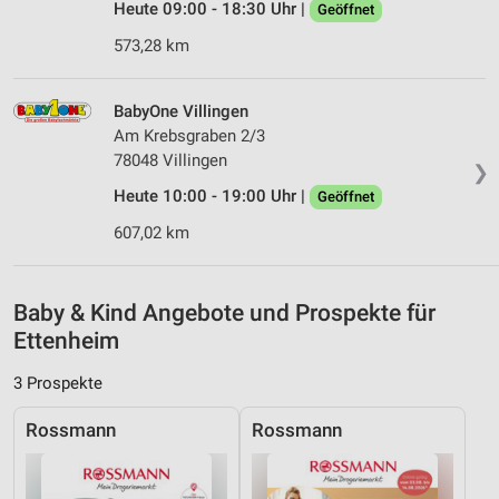
Heute 09:00 - 18:30 Uhr |
Geöffnet
Analyse von Zielgruppen durch Statistiken oder
Kombinationen von Daten aus verschiedenen
573,28 km
Quellen
Entwicklung und Verbesserung der Angebote
BabyOne Villingen
Am Krebsgraben 2/3
Verwendung reduzierter Daten zur Auswahl von
78048 Villingen
Inhalten
❯
Heute 10:00 - 19:00 Uhr |
Geöffnet
IAB-Besonderheiten:
607,02 km
Verwendung genauer Standortdaten
Geräte anhand von aktiv angeforderten
Informationen identifizieren
Baby & Kind Angebote und Prospekte für
Ettenheim
Nicht-IAB-Verarbeitungszwecke:
Notwendig
3 Prospekte
Performance
Rossmann
Rossmann
Funktional