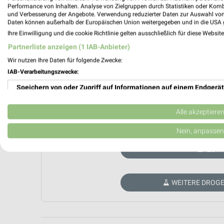
Performance von Inhalten. Analyse von Zielgruppen durch Statistiken oder Kom
und Verbesserung der Angebote. Verwendung reduzierter Daten zur Auswahl von
Daten können außerhalb der Europäischen Union weitergegeben und in die USA 
Ihre Einwilligung und die cookie Richtlinie gelten ausschließlich für diese Websit
Partnerliste anzeigen (1 IAB-Anbieter)
Wir nutzen Ihre Daten für folgende Zwecke:
IAB-Verarbeitungszwecke:
Speichern von oder Zugriff auf Informationen auf einem Endgerät
Verwendung reduzierter Daten zur Auswahl von Werbeanzeigen
Alle akzeptiere
Aktuell kein
Erstellung von Profilen für personalisierte Werbung
Nein, anpassen
Verwendung von Profilen zur Auswahl personalisierter Werbung
ZUR 
Erstellung von Profilen zur Personalisierung von Inhalten
WEITERE DROGE
Verwendung von Profilen zur Auswahl personalisierter Inhalte
Messung der Werbeleistung