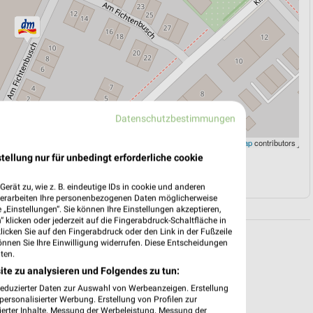
Datenschutzbestimmungen
Leaflet
|
©
OpenStreetMap
contributors
tellung nur für unbedingt erforderliche cookie
N
NAVIGATION MIT GOOGLE/IOS MAPS
erät zu, wie z. B. eindeutige IDs in cookie und anderen
verarbeiten Ihre personenbezogenen Daten möglicherweise
„Einstellungen“. Sie können Ihre Einstellungen akzeptieren,
 klicken oder jederzeit auf die Fingerabdruck-Schaltfläche in
klicken Sie auf den Fingerabdruck oder den Link in der Fußzeile
önnen Sie Ihre Einwilligung widerrufen. Diese Entscheidungen
ten.
ite zu analysieren und Folgendes zu tun:
reduzierter Daten zur Auswahl von Werbeanzeigen. Erstellung
ersonalisierter Werbung. Erstellung von Profilen zur
ierter Inhalte. Messung der Werbeleistung. Messung der