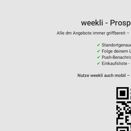
Messung der Performance von Inhalten
Analyse von Zielgruppen durch Statistiken oder Kombinationen 
weekli - Pros
Quellen
Alle dm Angebote immer griffbereit – 
Entwicklung und Verbesserung der Angebote
✔
Standortgenau
Verwendung reduzierter Daten zur Auswahl von Inhalten
✔
Folge deinem L
IAB-Besonderheiten:
✔
Push-Benachric
✔
Einkaufsliste -
Verwendung genauer Standortdaten
Nutze weekli auch mobil –
Geräte anhand von aktiv angeforderten Informationen identifizie
Nicht-IAB-Verarbeitungszwecke:
Notwendig
Performance
Funktional
Werbung