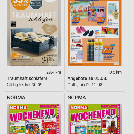
Messung der Performance von Inhalten
Analyse von Zielgruppen durch Statistiken oder
Kombinationen von Daten aus verschiedenen
Quellen
Entwicklung und Verbesserung der Angebote
Verwendung reduzierter Daten zur Auswahl von
Inhalten
29,4 km
0,5 km
IAB-Besonderheiten:
Traumhaft schlafen!
Angebote ab 05.08.
Verwendung genauer Standortdaten
Gültig bis Mi. 30.09.
Gültig bis Di. 11.08.
Geräte anhand von aktiv angeforderten
NORMA
NORMA
Informationen identifizieren
Nicht-IAB-Verarbeitungszwecke:
Notwendig
Performance