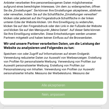
Angebote ab 06.08.
Angebote ab 03.08.
Anbieter verarbeiten Ihre personenbezogenen Daten möglicherweise
aufgrund eines berechtigten Interesses. Um dem zu widersprechen, öffnen
Gültig bis Mi. 12.08.
Noch morgen gültig
Sie die „Einstellungen“. Sie können Ihre Einstellungen akzeptieren, ablehnen
oder verwalten, indem Sie auf die Schaltfläche „Einstellungen verwalten“
Opti Wohnwelt
Opti Wohnwelt
klicken oder jederzeit auf die Fingerabdruck-Schaltfläche in der linken
unteren Ecke der Website klicken. Um Ihre Einwilligung zu widerrufen,
klicken Sie auf den Fingerabdruck oder den Link in der Fußzeile der Website
und klicken Sie auf den Menüpunkt „Meine Daten“. Auf dieser Seite können
Sie Ihre Einwilligung widerrufen. Diese Entscheidungen werden unseren
Partnern mitgeteilt und haben keinen Einfluss auf die Browserdaten.
Wir und unsere Partner verarbeiten Daten, um die Leistung der
Website zu analysieren und Folgendes zu tun:
Speichern von oder Zugriff auf Informationen auf einem Endgerät.
Verwendung reduzierter Daten zur Auswahl von Werbeanzeigen. Erstellung
von Profilen für personalisierte Werbung. Verwendung von Profilen zur
Auswahl personalisierter Werbung. Erstellung von Profilen zur
Personalisierung von Inhalten. Verwendung von Profilen zur Auswahl
personalisierter Inhalte. Messung der Werbeleistung. Messung der
Performance von Inhalten. Analyse von Zielgruppen durch Statistiken oder
Kombinationen von Daten aus verschiedenen Quellen. Entwicklung und
Verbesserung der Angebote. Verwendung reduzierter Daten zur Auswahl
Alle akzeptieren
von Inhalten.
29,4 km
29,4 km
Daten können außerhalb der Europäischen Union weitergegeben und in die
Nein, anpassen
Hot Sommer Sale
Küchentrends
USA gesendet werden.
Gültig bis Sa. 29.08.
Gültig bis Mi. 30.09.
Ihre Einwilligung und die cookie Richtlinie gelten ausschließlich für diese
Website/App.