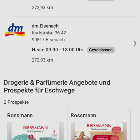
Messung der Performance von Inhalten
272,93 km
Analyse von Zielgruppen durch Statistiken oder
Kombinationen von Daten aus verschiedenen
dm Eisenach
Quellen
Karlstraße 36-42
99817 Eisenach
Entwicklung und Verbesserung der Angebote
❯
Heute 09:00 - 18:00 Uhr |
Geschlossen
Verwendung reduzierter Daten zur Auswahl von
Inhalten
272,93 km
IAB-Besonderheiten:
Verwendung genauer Standortdaten
Drogerie & Parfümerie Angebote und
Prospekte für Eschwege
Geräte anhand von aktiv angeforderten
Informationen identifizieren
2 Prospekte
Nicht-IAB-Verarbeitungszwecke:
Rossmann
Rossmann
Notwendig
Performance