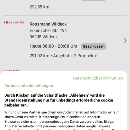
292,55 km
Rossmann Wildeck
Eisenacher Str. 194
36208 Wildeck
❯
Heute 08:00 - 20:00 Uhr |
Geschlossen
291,02 km • Angebote: 2 Prospekte
Müller Mühlhausen
Datenschutzbestimmungen
Steinweg 92-93
99974 Mühlhausen
Datenschutzeinstellungen
❯
Heute 08:30 - 15:00 Uhr |
Durch Klicken auf die Schaltfläche „Ablehnen“ wird die
Geschlossen
Standardeinstellung nur für unbedingt erforderliche cookie
249,33 km • Angebote: 4 Prospekte
beibehalten.
Wir und unsere Partner speichern und/oder greifen auf Informationen auf
einem Gerät zu, wie z. B. eindeutige IDs in cookie und anderen
Rossmann Mühlhausen
Browserspeichern, um personenbezogene Daten zu verarbeiten. Einige
Anbieter verarbeiten Ihre personenbezogenen Daten möglicherweise
An der Burg 25