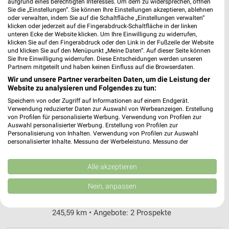
aufgrund eines berechtigten Interesses. Um dem zu widersprechen, öffnen
99974 Mühlhausen
Sie die „Einstellungen“. Sie können Ihre Einstellungen akzeptieren, ablehnen
❯
oder verwalten, indem Sie auf die Schaltfläche „Einstellungen verwalten“
Heute 08:00 - 16:00 Uhr |
Geschlossen
klicken oder jederzeit auf die Fingerabdruck-Schaltfläche in der linken
unteren Ecke der Website klicken. Um Ihre Einwilligung zu widerrufen,
249,05 km • Angebote: 2 Prospekte
klicken Sie auf den Fingerabdruck oder den Link in der Fußzeile der Website
und klicken Sie auf den Menüpunkt „Meine Daten“. Auf dieser Seite können
Sie Ihre Einwilligung widerrufen. Diese Entscheidungen werden unseren
Partnern mitgeteilt und haben keinen Einfluss auf die Browserdaten.
dm Eisenach
Wir und unsere Partner verarbeiten Daten, um die Leistung der
Bleichrasen 41
Website zu analysieren und Folgendes zu tun:
99817 Eisenach
❯
Speichern von oder Zugriff auf Informationen auf einem Endgerät.
Verwendung reduzierter Daten zur Auswahl von Werbeanzeigen. Erstellung
Heute 08:00 - 20:00 Uhr |
Geschlossen
von Profilen für personalisierte Werbung. Verwendung von Profilen zur
Auswahl personalisierter Werbung. Erstellung von Profilen zur
273,56 km
Personalisierung von Inhalten. Verwendung von Profilen zur Auswahl
personalisierter Inhalte. Messung der Werbeleistung. Messung der
Performance von Inhalten. Analyse von Zielgruppen durch Statistiken oder
Rossmann Leinefelde
Kombinationen von Daten aus verschiedenen Quellen. Entwicklung und
Verbesserung der Angebote. Verwendung reduzierter Daten zur Auswahl
Alle akzeptieren
Siemensstr. 5
von Inhalten.
37327 Leinefelde
Daten können außerhalb der Europäischen Union weitergegeben und in die
❯
Nein, anpassen
USA gesendet werden.
Heute 08:00 - 20:00 Uhr |
Geschlossen
Ihre Einwilligung und die cookie Richtlinie gelten ausschließlich für diese
Website/App.
245,59 km • Angebote: 2 Prospekte
Partnerliste anzeigen (1 IAB-Anbieter)