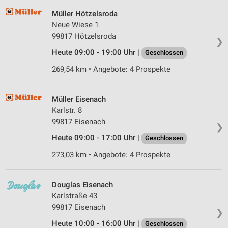
Wir nutzen Ihre Daten für folgende Zwecke:
Müller Hötzelsroda
IAB-Verarbeitungszwecke:
Neue Wiese 1
Speichern von oder Zugriff auf Informationen
99817 Hötzelsroda
❯
auf einem Endgerät
Heute 09:00 - 19:00 Uhr |
Geschlossen
Verwendung reduzierter Daten zur Auswahl von
269,54 km • Angebote: 4 Prospekte
Werbeanzeigen
Erstellung von Profilen für personalisierte
Müller Eisenach
Werbung
Karlstr. 8
99817 Eisenach
Verwendung von Profilen zur Auswahl
❯
personalisierter Werbung
Heute 09:00 - 17:00 Uhr |
Geschlossen
Erstellung von Profilen zur Personalisierung
273,03 km • Angebote: 4 Prospekte
von Inhalten
Verwendung von Profilen zur Auswahl
Douglas Eisenach
personalisierter Inhalte
Karlstraße 43
99817 Eisenach
❯
Messung der Werbeleistung
Heute 10:00 - 16:00 Uhr |
Geschlossen