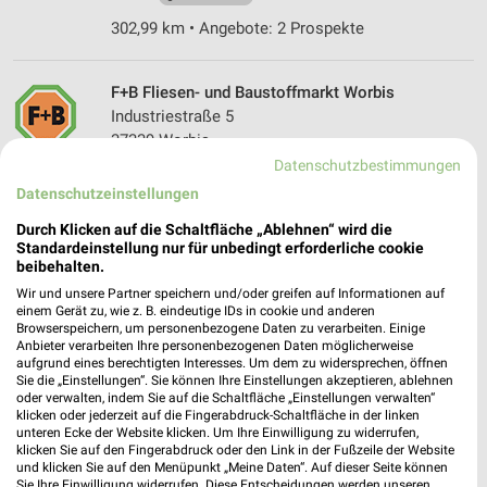
302,99 km • Angebote: 2 Prospekte
F+B Fliesen- und Baustoffmarkt Worbis
Industriestraße 5
37339 Worbis
❯
Datenschutzbestimmungen
Heute
geschlossen
Datenschutzeinstellungen
242,09 km
Durch Klicken auf die Schaltfläche „Ablehnen“ wird die
Standardeinstellung nur für unbedingt erforderliche cookie
beibehalten.
HORNBACH Kassel Lohfelden bei Kassel
Wir und unsere Partner speichern und/oder greifen auf Informationen auf
Otto Hahn Straße 1-5
einem Gerät zu, wie z. B. eindeutige IDs in cookie und anderen
34253 Lohfelden bei Kassel
Browserspeichern, um personenbezogene Daten zu verarbeiten. Einige
❯
Anbieter verarbeiten Ihre personenbezogenen Daten möglicherweise
Heute
geschlossen
aufgrund eines berechtigten Interesses. Um dem zu widersprechen, öffnen
Sie die „Einstellungen“. Sie können Ihre Einstellungen akzeptieren, ablehnen
299,49 km
oder verwalten, indem Sie auf die Schaltfläche „Einstellungen verwalten“
klicken oder jederzeit auf die Fingerabdruck-Schaltfläche in der linken
unteren Ecke der Website klicken. Um Ihre Einwilligung zu widerrufen,
klicken Sie auf den Fingerabdruck oder den Link in der Fußzeile der Website
HKL Center Kassel Niestetal
und klicken Sie auf den Menüpunkt „Meine Daten“. Auf dieser Seite können
Bettenhäuser Straße 46
Sie Ihre Einwilligung widerrufen. Diese Entscheidungen werden unseren