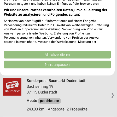
Partnern mitgeteilt und haben keinen Einfluss auf die Browserdaten.
34266 Niestetal
❯
Wir und unsere Partner verarbeiten Daten, um die Leistung der
Heute
geschlossen
Website zu analysieren und Folgendes zu tun:
Speichern von oder Zugriff auf Informationen auf einem Endgerät.
296,87 km • Angebote: 1 Prospekt
Verwendung reduzierter Daten zur Auswahl von Werbeanzeigen. Erstellung
von Profilen für personalisierte Werbung. Verwendung von Profilen zur
Auswahl personalisierter Werbung. Erstellung von Profilen zur
toom Baumarkt Duderstadt
Personalisierung von Inhalten. Verwendung von Profilen zur Auswahl
personalisierter Inhalte. Messung der Werbeleistung. Messung der
Wolfsgärten 6-16
Performance von Inhalten. Analyse von Zielgruppen durch Statistiken oder
37115 Duderstadt
❯
Kombinationen von Daten aus verschiedenen Quellen. Entwicklung und
Verbesserung der Angebote. Verwendung reduzierter Daten zur Auswahl
Alle akzeptieren
Heute
geschlossen
von Inhalten.
Daten können außerhalb der Europäischen Union weitergegeben und in die
Nein, anpassen
243,23 km • Angebote: 2 Prospekte
USA gesendet werden.
Ihre Einwilligung und die cookie Richtlinie gelten ausschließlich für diese
Website/App.
Sonderpreis Baumarkt Duderstadt
Partnerliste anzeigen (1 IAB-Anbieter)
Sachsenring 19
Wir nutzen Ihre Daten für folgende Zwecke:
37115 Duderstadt
❯
IAB-Verarbeitungszwecke:
Heute
geschlossen
Speichern von oder Zugriff auf Informationen
243,03 km • Angebote: 2 Prospekte
auf einem Endgerät