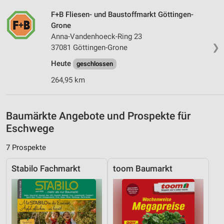
Verwendung reduzierter Daten zur Auswahl von
Werbeanzeigen
F+B Fliesen- und Baustoffmarkt Göttingen-
Grone
Erstellung von Profilen für personalisierte
Anna-Vandenhoeck-Ring 23
Werbung
❯
37081 Göttingen-Grone
Heute
Verwendung von Profilen zur Auswahl
geschlossen
personalisierter Werbung
264,95 km
Erstellung von Profilen zur Personalisierung
von Inhalten
Baumärkte Angebote und Prospekte für
Verwendung von Profilen zur Auswahl
Eschwege
personalisierter Inhalte
7 Prospekte
Messung der Werbeleistung
Stabilo Fachmarkt
toom Baumarkt
Messung der Performance von Inhalten
Analyse von Zielgruppen durch Statistiken oder
Kombinationen von Daten aus verschiedenen
Quellen