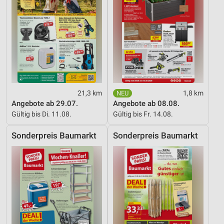
Entwicklung und Verbesserung der Angebote
Verwendung reduzierter Daten zur Auswahl von
Inhalten
IAB-Besonderheiten:
Verwendung genauer Standortdaten
Geräte anhand von aktiv angeforderten
21,3 km
1,8 km
Informationen identifizieren
Angebote ab 29.07.
Angebote ab 08.08.
Nicht-IAB-Verarbeitungszwecke:
Gültig bis Di. 11.08.
Gültig bis Fr. 14.08.
Notwendig
Sonderpreis Baumarkt
Sonderpreis Baumarkt
Performance
Funktional
Werbung