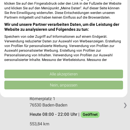
❯
klicken Sie auf den Fingerabdruck oder den Link in der Fußzeile der Website
74613 Öhringen
und klicken Sie auf den Menüpunkt „Meine Daten“. Auf dieser Seite können
Sie Ihre Einwilligung widerrufen. Diese Entscheidungen werden unseren
459,53 km
Partnern mitgeteilt und haben keinen Einfluss auf die Browserdaten.
Wir und unsere Partner verarbeiten Daten, um die Leistung der
Website zu analysieren und Folgendes zu tun:
Friedrichsbad - Kannewischer Collection Baden-
Speichern von oder Zugriff auf Informationen auf einem Endgerät.
Baden
Verwendung reduzierter Daten zur Auswahl von Werbeanzeigen. Erstellung
Römerplatz 1
von Profilen für personalisierte Werbung. Verwendung von Profilen zur
❯
76530 Baden-Baden
Auswahl personalisierter Werbung. Erstellung von Profilen zur
Personalisierung von Inhalten. Verwendung von Profilen zur Auswahl
Heute 09:00 - 22:00 Uhr |
Geöffnet
personalisierter Inhalte. Messung der Werbeleistung. Messung der
Performance von Inhalten. Analyse von Zielgruppen durch Statistiken oder
553,84 km
Kombinationen von Daten aus verschiedenen Quellen. Entwicklung und
Verbesserung der Angebote. Verwendung reduzierter Daten zur Auswahl
Alle akzeptieren
von Inhalten.
Daten können außerhalb der Europäischen Union weitergegeben und in die
Nein, anpassen
Caracalla Therme - Kannewischer Collection
USA gesendet werden.
Baden-Baden
Ihre Einwilligung und die cookie Richtlinie gelten ausschließlich für diese
Römerplatz 1
Website/App.
❯
76530 Baden-Baden
Partnerliste anzeigen (1 IAB-Anbieter)
Heute 08:00 - 22:00 Uhr |
Wir nutzen Ihre Daten für folgende Zwecke:
Geöffnet
IAB-Verarbeitungszwecke:
553,84 km
Speichern von oder Zugriff auf Informationen