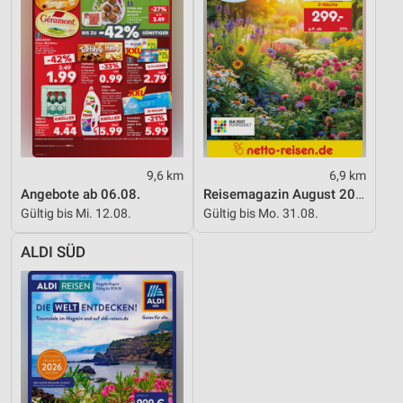
Quellen
Entwicklung und Verbesserung der Angebote
Verwendung reduzierter Daten zur Auswahl von
Inhalten
IAB-Besonderheiten:
Verwendung genauer Standortdaten
9,6 km
6,9 km
Angebote ab 06.08.
Reisemagazin August 2026
Geräte anhand von aktiv angeforderten
Informationen identifizieren
Gültig bis Mi. 12.08.
Gültig bis Mo. 31.08.
Nicht-IAB-Verarbeitungszwecke:
ALDI SÜD
Notwendig
Performance
Funktional
Werbung