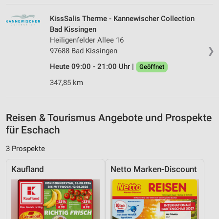
auf einem Endgerät
KissSalis Therme - Kannewischer Collection
Verwendung reduzierter Daten zur Auswahl von
Bad Kissingen
Werbeanzeigen
Heiligenfelder Allee 16
❯
97688 Bad Kissingen
Erstellung von Profilen für personalisierte
Werbung
Heute 09:00 - 21:00 Uhr |
Geöffnet
347,85 km
Verwendung von Profilen zur Auswahl
personalisierter Werbung
Erstellung von Profilen zur Personalisierung
Reisen & Tourismus Angebote und Prospekte
von Inhalten
für Eschach
Verwendung von Profilen zur Auswahl
3 Prospekte
personalisierter Inhalte
Kaufland
Netto Marken-Discount
Messung der Werbeleistung
Messung der Performance von Inhalten
Analyse von Zielgruppen durch Statistiken oder
Kombinationen von Daten aus verschiedenen