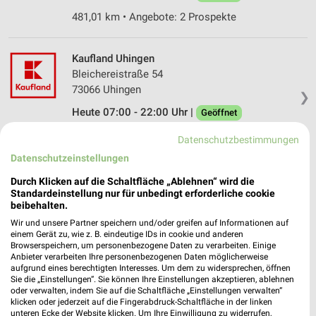
481,01 km • Angebote: 2 Prospekte
Kaufland Uhingen
Bleichereistraße 54
73066 Uhingen
❯
Heute 07:00 - 22:00 Uhr |
Geöffnet
502,43 km • Angebote: 2 Prospekte
Datenschutzbestimmungen
Datenschutzeinstellungen
Kaufland Heidenheim
Durch Klicken auf die Schaltfläche „Ablehnen“ wird die
Wilhelmstraße 148
Standardeinstellung nur für unbedingt erforderliche cookie
beibehalten.
89518 Heidenheim
❯
Wir und unsere Partner speichern und/oder greifen auf Informationen auf
Heute 07:00 - 22:00 Uhr |
Geöffnet
einem Gerät zu, wie z. B. eindeutige IDs in cookie und anderen
Browserspeichern, um personenbezogene Daten zu verarbeiten. Einige
485,43 km • Angebote: 2 Prospekte
Anbieter verarbeiten Ihre personenbezogenen Daten möglicherweise
aufgrund eines berechtigten Interesses. Um dem zu widersprechen, öffnen
Sie die „Einstellungen“. Sie können Ihre Einstellungen akzeptieren, ablehnen
oder verwalten, indem Sie auf die Schaltfläche „Einstellungen verwalten“
Stadtverwaltung Große Kreisstadt Öhringen
klicken oder jederzeit auf die Fingerabdruck-Schaltfläche in der linken
Marktplatz 15
unteren Ecke der Website klicken. Um Ihre Einwilligung zu widerrufen,