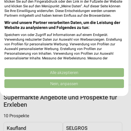
klicken Sie auf den Fingerabdruck oder den Link in der Fußzeile der Website
REWE Helmstedt
und klicken Sie auf den Menüpunkt „Meine Daten“. Auf dieser Seite können
Sie Ihre Einwilligung widerrufen. Diese Entscheidungen werden unseren
Memelstr. 1
Partnern mitgeteilt und haben keinen Einfluss auf die Browserdaten.
38350 Helmstedt
❯
Wir und unsere Partner verarbeiten Daten, um die Leistung der
Heute 06:15 - 21:00 Uhr |
Website zu analysieren und Folgendes zu tun:
Geschlossen
Speichern von oder Zugriff auf Informationen auf einem Endgerät.
166,07 km • Angebote: 2 Prospekte
Verwendung reduzierter Daten zur Auswahl von Werbeanzeigen. Erstellung
von Profilen für personalisierte Werbung. Verwendung von Profilen zur
Auswahl personalisierter Werbung. Erstellung von Profilen zur
Personalisierung von Inhalten. Verwendung von Profilen zur Auswahl
NP-Markt Ausleben
personalisierter Inhalte. Messung der Werbeleistung. Messung der
Straße der Einheit 26a
Performance von Inhalten. Analyse von Zielgruppen durch Statistiken oder
❯
39393 Ausleben
Kombinationen von Daten aus verschiedenen Quellen. Entwicklung und
Verbesserung der Angebote. Verwendung reduzierter Daten zur Auswahl
Alle akzeptieren
162,67 km
von Inhalten.
Daten können außerhalb der Europäischen Union weitergegeben und in die
Nein, anpassen
USA gesendet werden.
Ihre Einwilligung und die cookie Richtlinie gelten ausschließlich für diese
Supermärkte Angebote und Prospekte für
Website/App.
Erxleben
Partnerliste anzeigen (1 IAB-Anbieter)
Wir nutzen Ihre Daten für folgende Zwecke:
10 Prospekte
IAB-Verarbeitungszwecke:
Kaufland
SELGROS
Speichern von oder Zugriff auf Informationen