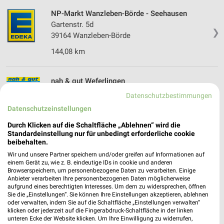
NP-Markt Wanzleben-Börde - Seehausen
Gartenstr. 5d
❯
39164 Wanzleben-Börde
144,08 km
nah & gut Weferlingen
An der Burg 3
Datenschutzbestimmungen
❯
39356 Weferlingen
Datenschutzeinstellungen
160,91 km
Durch Klicken auf die Schaltfläche „Ablehnen“ wird die
Standardeinstellung nur für unbedingt erforderliche cookie
beibehalten.
EDEKA Gieseke Weferlingen
Wir und unsere Partner speichern und/oder greifen auf Informationen auf
Wilhelm-Suder-Straße 2
einem Gerät zu, wie z. B. eindeutige IDs in cookie und anderen
39356 Weferlingen
Browserspeichern, um personenbezogene Daten zu verarbeiten. Einige
❯
Anbieter verarbeiten Ihre personenbezogenen Daten möglicherweise
Heute 07:00 - 20:00 Uhr |
aufgrund eines berechtigten Interesses. Um dem zu widersprechen, öffnen
Geschlossen
Sie die „Einstellungen“. Sie können Ihre Einstellungen akzeptieren, ablehnen
161,25 km
oder verwalten, indem Sie auf die Schaltfläche „Einstellungen verwalten“
klicken oder jederzeit auf die Fingerabdruck-Schaltfläche in der linken
unteren Ecke der Website klicken. Um Ihre Einwilligung zu widerrufen,