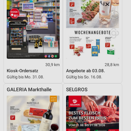
Quellen
Entwicklung und Verbesserung der Angebote
Verwendung reduzierter Daten zur Auswahl von
Inhalten
IAB-Besonderheiten:
Verwendung genauer Standortdaten
Geräte anhand von aktiv angeforderten
30,9 km
28,8 km
Informationen identifizieren
Kiosk-Ordersatz
Angebote ab 03.08.
Gültig bis Mo. 31.08.
Gültig bis So. 16.08.
Nicht-IAB-Verarbeitungszwecke:
Notwendig
GALERIA Markthalle
SELGROS
Performance
Funktional
Werbung