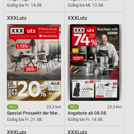
Gültig bis Fr. 14.08.
Gültig bis Mi. 12.08.
Messung der Performance von Inhalten
XXXLutz
XXXLutz
Analyse von Zielgruppen durch Statistiken oder
Kombinationen von Daten aus verschiedenen
Quellen
Entwicklung und Verbesserung der Angebote
Verwendung reduzierter Daten zur Auswahl von
Inhalten
IAB-Besonderheiten:
Verwendung genauer Standortdaten
Geräte anhand von aktiv angeforderten
Informationen identifizieren
Nicht-IAB-Verarbeitungszwecke:
23,3 km
23,3 km
Spezial-Prospekt der Marken
Angebote ab 08.08.
Notwendig
Gültig bis Fr. 21.08.
Gültig bis Fr. 14.08.
Performance
XXXLutz
XXXLutz