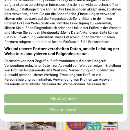
aufgrund eines berechtigten Interesses. Um dem zu widersprechen, öffnen
Sie die „Einstellungen“. Sie können Ihre Einstellungen akzeptieren, ablehnen
oder verwalten, indem Sie auf die Schaltfläche „Einstellungen verwalten“
klicken oder jederzeit auf die Fingerabdruck-Schaltfläche in der linken
unteren Ecke der Website klicken. Um Ihre Einwilligung zu widerrufen,
klicken Sie auf den Fingerabdruck oder den Link in der Fußzeile der Website
4,3 km
23,3 km
und klicken Sie auf den Menüpunkt „Meine Daten“. Auf dieser Seite können
Angebote ab 10.08.
Wohnen Spezial
Sie Ihre Einwilligung widerrufen. Diese Entscheidungen werden unseren
Partnern mitgeteilt und haben keinen Einfluss auf die Browserdaten.
Gültig ab Mo. 10.08.
Gültig bis Fr. 14.08.
Wir und unsere Partner verarbeiten Daten, um die Leistung der
Website zu analysieren und Folgendes zu tun:
XXXLutz
Opti Wohnwelt
Speichern von oder Zugriff auf Informationen auf einem Endgerät.
Verwendung reduzierter Daten zur Auswahl von Werbeanzeigen. Erstellung
von Profilen für personalisierte Werbung. Verwendung von Profilen zur
Auswahl personalisierter Werbung. Erstellung von Profilen zur
Personalisierung von Inhalten. Verwendung von Profilen zur Auswahl
personalisierter Inhalte. Messung der Werbeleistung. Messung der
Performance von Inhalten. Analyse von Zielgruppen durch Statistiken oder
Kombinationen von Daten aus verschiedenen Quellen. Entwicklung und
Verbesserung der Angebote. Verwendung reduzierter Daten zur Auswahl
Alle akzeptieren
von Inhalten.
Daten können außerhalb der Europäischen Union weitergegeben und in die
Nein, anpassen
USA gesendet werden.
Ihre Einwilligung und die cookie Richtlinie gelten ausschließlich für diese
Website/App.