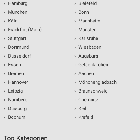
›
Hamburg
›
Bielefeld
›
München
›
Bonn
›
Köln
›
Mannheim
›
Frankfurt (Main)
›
Münster
›
Stuttgart
›
Karlsruhe
›
Dortmund
›
Wiesbaden
›
Düsseldorf
›
Augsburg
›
Essen
›
Gelsenkirchen
›
Bremen
›
Aachen
›
Hannover
›
Mönchengladbach
›
Leipzig
›
Braunschweig
›
Nürnberg
›
Chemnitz
›
Duisburg
›
Kiel
›
Bochum
›
Krefeld
Top Kategorien