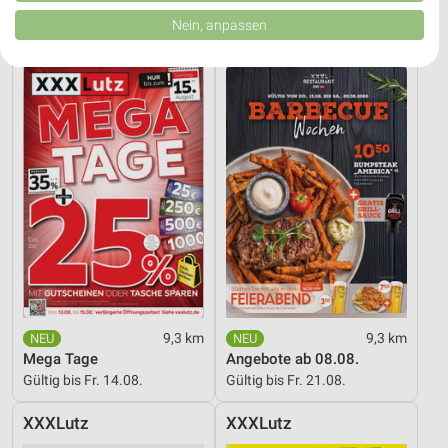
von Inhalten.
Daten können außerhalb der Europäischen Union weitergegeben und in die
Nein, anpassen
USA gesendet werden.
XXXLutz
XXXLutz
Ihre Einwilligung und die cookie Richtlinie gelten ausschließlich für diese
Website/App.
Partnerliste anzeigen (1 IAB-Anbieter)
Wir nutzen Ihre Daten für folgende Zwecke:
IAB-Verarbeitungszwecke:
Speichern von oder Zugriff auf Informationen
auf einem Endgerät
Verwendung reduzierter Daten zur Auswahl von
Werbeanzeigen
Erstellung von Profilen für personalisierte
Werbung
9,3 km
9,3 km
Verwendung von Profilen zur Auswahl
Mega Tage
Angebote ab 08.08.
personalisierter Werbung
Gültig bis Fr. 14.08.
Gültig bis Fr. 21.08.
Erstellung von Profilen zur Personalisierung
XXXLutz
XXXLutz
von Inhalten