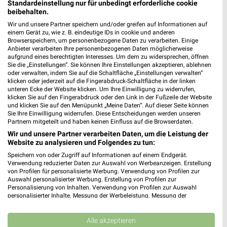
Möbel & Wohnen Angebote und Prospekte für
Standardeinstellung nur für unbedingt erforderliche cookie
beibehalten.
Erlbach
Wir und unsere Partner speichern und/oder greifen auf Informationen auf
20 Prospekte
einem Gerät zu, wie z. B. eindeutige IDs in cookie und anderen
Browserspeichern, um personenbezogene Daten zu verarbeiten. Einige
Anbieter verarbeiten Ihre personenbezogenen Daten möglicherweise
XXXLutz
XXXLutz
aufgrund eines berechtigten Interesses. Um dem zu widersprechen, öffnen
Sie die „Einstellungen“. Sie können Ihre Einstellungen akzeptieren, ablehnen
oder verwalten, indem Sie auf die Schaltfläche „Einstellungen verwalten“
klicken oder jederzeit auf die Fingerabdruck-Schaltfläche in der linken
unteren Ecke der Website klicken. Um Ihre Einwilligung zu widerrufen,
klicken Sie auf den Fingerabdruck oder den Link in der Fußzeile der Website
und klicken Sie auf den Menüpunkt „Meine Daten“. Auf dieser Seite können
Sie Ihre Einwilligung widerrufen. Diese Entscheidungen werden unseren
Partnern mitgeteilt und haben keinen Einfluss auf die Browserdaten.
Wir und unsere Partner verarbeiten Daten, um die Leistung der
Website zu analysieren und Folgendes zu tun:
Speichern von oder Zugriff auf Informationen auf einem Endgerät.
Verwendung reduzierter Daten zur Auswahl von Werbeanzeigen. Erstellung
von Profilen für personalisierte Werbung. Verwendung von Profilen zur
Auswahl personalisierter Werbung. Erstellung von Profilen zur
Personalisierung von Inhalten. Verwendung von Profilen zur Auswahl
personalisierter Inhalte. Messung der Werbeleistung. Messung der
Performance von Inhalten. Analyse von Zielgruppen durch Statistiken oder
9,3 km
9,3 km
Kombinationen von Daten aus verschiedenen Quellen. Entwicklung und
Junges Wohnen
Wohnen-Preishits
Verbesserung der Angebote. Verwendung reduzierter Daten zur Auswahl
Alle akzeptieren
Gültig bis Fr. 14.08.
Gültig bis Fr. 14.08.