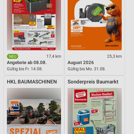
Nicht-IAB-Verarbeitungszwecke:
Notwendig
Performance
Funktional
Werbung
17,4 km
25,3 km
Angebote ab 08.08.
August 2026
Gültig bis Fr. 14.08.
Gültig bis Mo. 31.08.
HKL BAUMASCHINEN
Sonderpreis Baumarkt