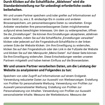
Durch Klicken auf die Schaltfläche „Ablehnen“ wird die
Standardeinstellung nur für unbedingt erforderliche cookie
Sonderpreis Baumarkt Büdelsdorf
beibehalten.
Sportallee 1
Wir und unsere Partner speichern und/oder greifen auf Informationen auf
24782 Büdelsdorf
einem Gerät zu, wie z. B. eindeutige IDs in cookie und anderen
❯
Browserspeichern, um personenbezogene Daten zu verarbeiten. Einige
Heute
geschlossen
Anbieter verarbeiten Ihre personenbezogenen Daten möglicherweise
aufgrund eines berechtigten Interesses. Um dem zu widersprechen, öffnen
317,13 km • Angebote: 2 Prospekte
Sie die „Einstellungen“. Sie können Ihre Einstellungen akzeptieren, ablehnen
oder verwalten, indem Sie auf die Schaltfläche „Einstellungen verwalten“
klicken oder jederzeit auf die Fingerabdruck-Schaltfläche in der linken
unteren Ecke der Website klicken. Um Ihre Einwilligung zu widerrufen,
sonne.sh Büdelsdorf
klicken Sie auf den Fingerabdruck oder den Link in der Fußzeile der Website
Am Dolmen 5
und klicken Sie auf den Menüpunkt „Meine Daten“. Auf dieser Seite können
❯
Sie Ihre Einwilligung widerrufen. Diese Entscheidungen werden unseren
24782 Büdelsdorf
Partnern mitgeteilt und haben keinen Einfluss auf die Browserdaten.
317,20 km
Wir und unsere Partner verarbeiten Daten, um die Leistung der
Website zu analysieren und Folgendes zu tun:
Speichern von oder Zugriff auf Informationen auf einem Endgerät.
OBI Husum
Verwendung reduzierter Daten zur Auswahl von Werbeanzeigen. Erstellung
Buschkamp 1
von Profilen für personalisierte Werbung. Verwendung von Profilen zur
Auswahl personalisierter Werbung. Erstellung von Profilen zur
25813 Husum
❯
Personalisierung von Inhalten. Verwendung von Profilen zur Auswahl
personalisierter Inhalte. Messung der Werbeleistung. Messung der
Heute
geschlossen
Performance von Inhalten. Analyse von Zielgruppen durch Statistiken oder
Kombinationen von Daten aus verschiedenen Quellen. Entwicklung und
359,93 km • Angebote: 1 Prospekt