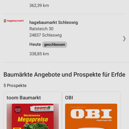
362,39 km
Verwendung von Profilen zur Auswahl
personalisierter Inhalte
hagebaumarkt Schleswig
Messung der Werbeleistung
Ratsteich 30
24837 Schleswig
❯
Messung der Performance von Inhalten
Heute
geschlossen
Analyse von Zielgruppen durch Statistiken oder
338,85 km
Kombinationen von Daten aus verschiedenen
Quellen
Entwicklung und Verbesserung der Angebote
Baumärkte Angebote und Prospekte für Erfde
Verwendung reduzierter Daten zur Auswahl von
5 Prospekte
Inhalten
toom Baumarkt
OBI
IAB-Besonderheiten:
Verwendung genauer Standortdaten
Geräte anhand von aktiv angeforderten
Informationen identifizieren