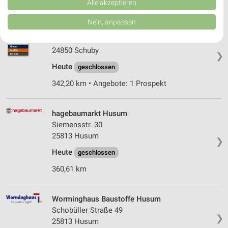
Verbesserung der Angebote. Verwendung reduzierter Daten zur Auswahl
Alle akzeptieren
von Inhalten.
Daten können außerhalb der Europäischen Union weitergegeben und in die
Nein, anpassen
USA gesendet werden.
HKL Center Schuby
Ihre Einwilligung und die cookie Richtlinie gelten ausschließlich für diese
Westring 13
Website/App.
24850 Schuby
❯
Partnerliste anzeigen (1 IAB-Anbieter)
Heute
geschlossen
Wir nutzen Ihre Daten für folgende Zwecke:
342,20 km • Angebote: 1 Prospekt
IAB-Verarbeitungszwecke:
Speichern von oder Zugriff auf Informationen
auf einem Endgerät
hagebaumarkt Husum
Siemensstr. 30
Verwendung reduzierter Daten zur Auswahl von
25813 Husum
Werbeanzeigen
❯
Heute
geschlossen
Erstellung von Profilen für personalisierte
Werbung
360,61 km
Verwendung von Profilen zur Auswahl
personalisierter Werbung
Worminghaus Baustoffe Husum
Schobüller Straße 49
❯
Erstellung von Profilen zur Personalisierung
25813 Husum
von Inhalten