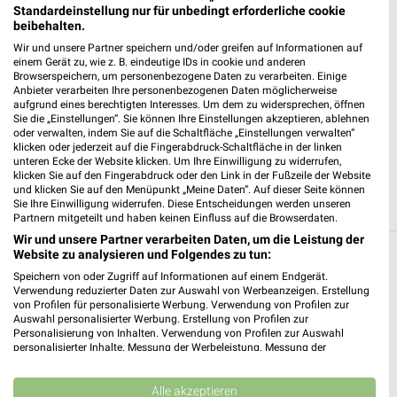
❯
Standardeinstellung nur für unbedingt erforderliche cookie
beibehalten.
Heute 07:00 - 20:00 Uhr |
Geöffnet
Wir und unsere Partner speichern und/oder greifen auf Informationen auf
302,74 km • Angebote: 3 Prospekte
einem Gerät zu, wie z. B. eindeutige IDs in cookie und anderen
Browserspeichern, um personenbezogene Daten zu verarbeiten. Einige
Anbieter verarbeiten Ihre personenbezogenen Daten möglicherweise
aufgrund eines berechtigten Interesses. Um dem zu widersprechen, öffnen
Netto Marken-Discount Marktredwitz
Sie die „Einstellungen“. Sie können Ihre Einstellungen akzeptieren, ablehnen
Waldershofer Str. 57
oder verwalten, indem Sie auf die Schaltfläche „Einstellungen verwalten“
95615 Marktredwitz
klicken oder jederzeit auf die Fingerabdruck-Schaltfläche in der linken
❯
unteren Ecke der Website klicken. Um Ihre Einwilligung zu widerrufen,
Heute 07:00 - 20:00 Uhr |
klicken Sie auf den Fingerabdruck oder den Link in der Fußzeile der Website
Geöffnet
und klicken Sie auf den Menüpunkt „Meine Daten“. Auf dieser Seite können
295,60 km • Angebote: 3 Prospekte
Sie Ihre Einwilligung widerrufen. Diese Entscheidungen werden unseren
Partnern mitgeteilt und haben keinen Einfluss auf die Browserdaten.
Wir und unsere Partner verarbeiten Daten, um die Leistung der
Website zu analysieren und Folgendes zu tun:
Discounter Angebote und Prospekte für
Speichern von oder Zugriff auf Informationen auf einem Endgerät.
Erbendorf
Verwendung reduzierter Daten zur Auswahl von Werbeanzeigen. Erstellung
von Profilen für personalisierte Werbung. Verwendung von Profilen zur
Auswahl personalisierter Werbung. Erstellung von Profilen zur
15 Prospekte
Personalisierung von Inhalten. Verwendung von Profilen zur Auswahl
personalisierter Inhalte. Messung der Werbeleistung. Messung der
Lidl
Thomas Philipps
Performance von Inhalten. Analyse von Zielgruppen durch Statistiken oder
Kombinationen von Daten aus verschiedenen Quellen. Entwicklung und
Verbesserung der Angebote. Verwendung reduzierter Daten zur Auswahl
Alle akzeptieren