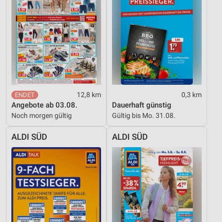
Verwendung von Profilen zur Auswahl
personalisierter Inhalte
Messung der Werbeleistung
Messung der Performance von Inhalten
Analyse von Zielgruppen durch Statistiken oder
Kombinationen von Daten aus verschiedenen
12,8 km
0,3 km
Quellen
Angebote ab 03.08.
Dauerhaft günstig
Noch morgen gültig
Gültig bis Mo. 31.08.
Entwicklung und Verbesserung der Angebote
ALDI SÜD
ALDI SÜD
Verwendung reduzierter Daten zur Auswahl von
Inhalten
IAB-Besonderheiten:
Verwendung genauer Standortdaten
Geräte anhand von aktiv angeforderten
Informationen identifizieren