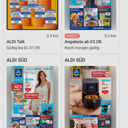
Nicht-IAB-Verarbeitungszwecke:
Notwendig
Performance
Funktional
0,3 km
0,3 km
ALDI Talk
Angebote ab 03.08.
Werbung
Gültig bis Di. 01.09.
Noch morgen gültig
ALDI SÜD
ALDI SÜD